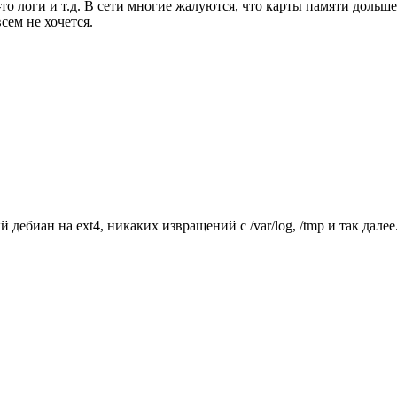
-то логи и т.д. В сети многие жалуются, что карты памяти дольше
сем не хочется.
дебиан на ext4, никаких извращений с /var/log, /tmp и так дале