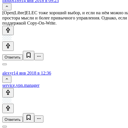
modos189
14 янв 2018 в 09:23
[Open|Libre]ELEC тоже хороший выбор, и если на нём можно на
простора мысли и более привычного управления. Однако, если в
поддержкой Copy-On-Write.
Ответить
alexyr
14 янв 2018 в 12:36
service.vpn.manager
Ответить