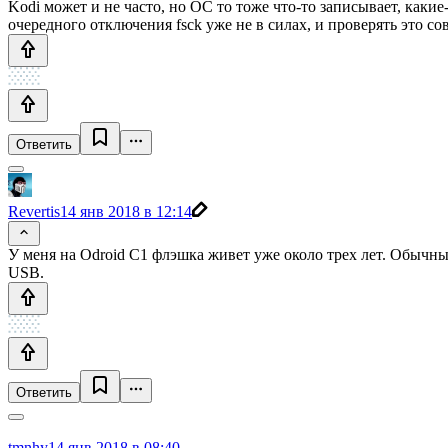
Kodi может и не часто, но ОС то тоже что-то записывает, какие
очередного отключения fsck уже не в силах, и проверять это сов
Ответить
Revertis
14 янв 2018 в 12:14
У меня на Odroid C1 флэшка живет уже около трех лет. Обычный 
USB.
Ответить
tmnhy
14 янв 2018 в 08:40