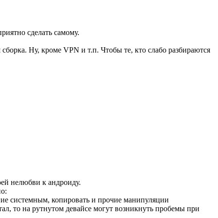
приятно сделать самому.
борка. Ну, кроме VPN и т.п. Чтобы те, кто слабо разбираются
оей нелюбви к андроиду.
о:
ение системным, копировать и прочие манипуляции
тал, то на рутнутом девайсе могут возникнуть пробемы при