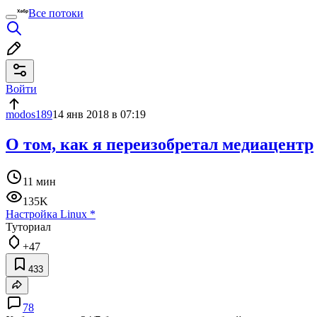
Все потоки
Войти
modos189
14 янв 2018 в 07:19
О том, как я переизобретал медиацентр
11 мин
135K
Настройка Linux
*
Туториал
+47
433
78