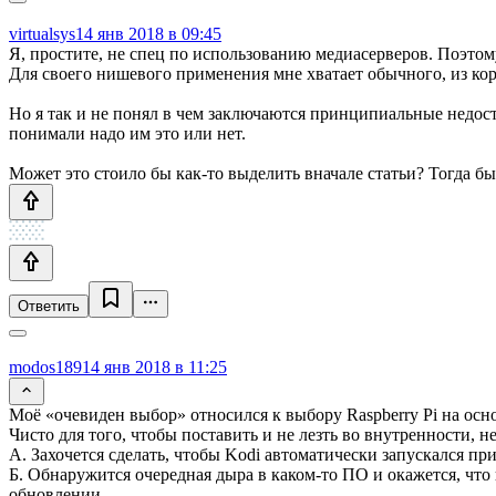
virtualsys
14 янв 2018 в 09:45
Я, простите, не спец по использованию медиасерверов. Поэтом
Для своего нишевого применения мне хватает обычного, из кор
Но я так и не понял в чем заключаются принципиальные недоста
понимали надо им это или нет.
Может это стоило бы как-то выделить вначале статьи? Тогда бы
Ответить
modos189
14 янв 2018 в 11:25
Моё «очевиден выбор» относился к выбору Raspberry Pi на осно
Чисто для того, чтобы поставить и не лезть во внутренности, 
А. Захочется сделать, чтобы Kodi автоматически запускался п
Б. Обнаружится очередная дыра в каком-то ПО и окажется, что 
обновлении