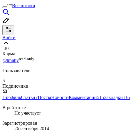
Все потоки
Войти
-30
Карма
read⁠-⁠only
@tmnhy
Пользователь
5
Подписчики
Профиль
Статьи
7
Посты
Новости
Комментарии
515
Закладки
116
В рейтинге
Не участвует
Зарегистрирован
26 сентября 2014