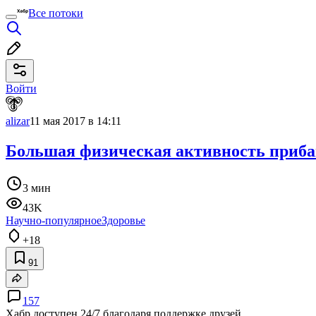
Все потоки
Войти
alizar
11 мая 2017 в 14:11
Большая физическая активность прибав
3 мин
43K
Научно-популярное
Здоровье
+18
91
157
Хабр доступен 24/7 благодаря поддержке друзей