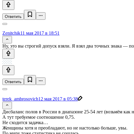
Ответить
Zenitchik
11 мая 2017 в 18:51
Ну, это вы строгий допуск взяли. Я взял два точных знака — по
Ответить
terek_ambrosovich
12 мая 2017 в 05:38
Дисбаланс полов в России в диапазоне 25-54 лет (возьмём как 
А тут требуемое соотношение 0,75.
Не сходится задачка…
Женщины хотя и преобладают, но не настолько больше, увы.
По миру тоже статистика не сошлась.