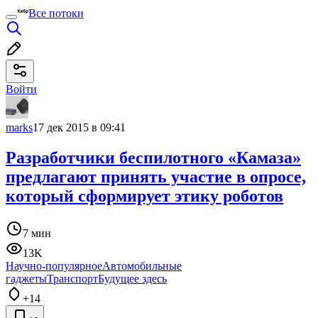
Все потоки
Войти
marks
17 дек 2015 в 09:41
Разработчики беспилотного «Камаза»
предлагают принять участие в опросе,
который сформирует этику роботов
7 мин
13K
Научно-популярное
Автомобильные
гаджеты
Транспорт
Будущее здесь
+14