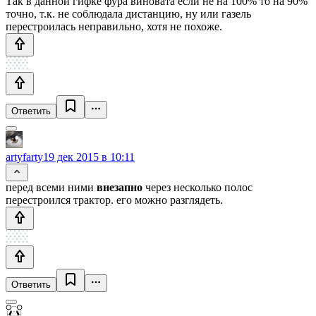
Так в данной гифке фура виновата если не на 100% то на 90%
точно, т.к. не соблюдала дистанцию, ну или газель
перестроилась неправильно, хотя не похоже.
Ответить
artyfarty
19 дек 2015 в 10:11
перед всеми ними
внезапно
через несколько полос
перестроился трактор. его можно разглядеть.
Ответить