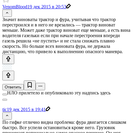
VenomBlood
19 дек 2015 в 20:53
Значит виноваты трактор и фура, учитывая что трактор
перестроился и в него не врезались — трактор виноват
меньше. Может даже трактор виноват еще меньше, а есть вина
водителя газельки если при начале перестроения впереди
газель решила «не пустить» и не стала снижать плавно
скорость. Но больше всех виновата фура, не держала
дистанцию, что привело к выполнению опасного маневра.
Ответить
НЛО прилетело и опубликовало эту надпись здесь
tic
19 дек 2015 в 19:41
По гифке отлично видна проблема: фура двигается слишком
быстро. Все успели остановиться кроме него. Грузовик
принимает потенциально самое опасное решение. Он мог