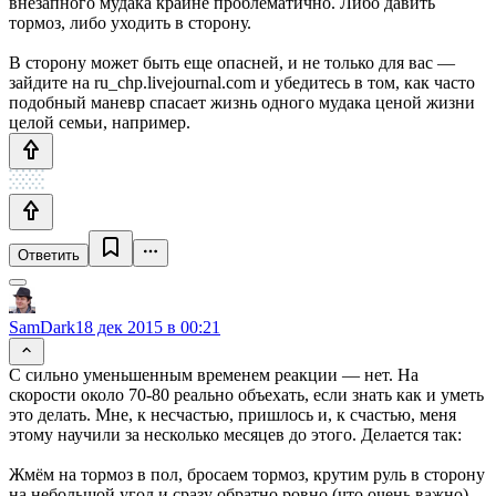
внезапного мудака крайне проблематично. Либо давить
тормоз, либо уходить в сторону.
В сторону может быть еще опасней, и не только для вас —
зайдите на ru_chp.livejournal.com и убедитесь в том, как часто
подобный маневр спасает жизнь одного мудака ценой жизни
целой семьи, например.
Ответить
SamDark
18 дек 2015 в 00:21
С сильно уменьшенным временем реакции — нет. На
скорости около 70-80 реально объехать, если знать как и уметь
это делать. Мне, к несчастью, пришлось и, к счастью, меня
этому научили за несколько месяцев до этого. Делается так:
Жмём на тормоз в пол, бросаем тормоз, крутим руль в сторону
на небольшой угол и сразу обратно ровно (что очень важно)