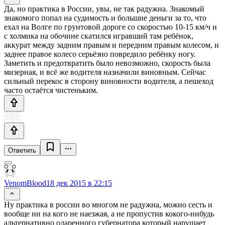
Да, но практика в России, увы, не так радужна. Знакомый
знакомого попал на судимость и большие деньги за то, что
ехал на Волге по грунтовой дороге со скоростью 10-15 км/ч и
с холмика на обочине скатился игравший там ребёнок,
аккурат между задним правым и передним правым колесом, и
заднее правое колесо серьёзно повредило ребёнку ногу.
Заметить и предотвратить было невозможно, скорость была
мизерная, и всё же водителя назначили виновным. Сейчас
сильный перекос в сторону виновности водителя, а пешеход
часто остаётся чистеньким.
Ответить
VenomBlood
18 дек 2015 в 22:15
Ну практика в россии во многом не радужна, можно сесть и
вообще ни на кого не наезжая, а не пропустив кокого-нибудь
альтернативно одаренного губернатора который нарушает