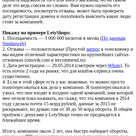
деле это ведь совсем не сложно. Вам нужно оценить его
посещаемость, посмотреть отзывы, может быть проверить
дату регистрации домена и попобовать выяснить какие люди
стоят за компанией.
Покажу на примере LetyShops:
1. Посещаемость — 3 000 000 визитов в месяц (
По данным
Similarweb
)
2. Отзывы — положительные (Простой
запрос
к поисковику и
мы видим отличный характеристики на крупнейших сайтах-
отзовиках (otzovik.com и irecommend.ru)
3. Дата регистрации — 29.05.2014 (смотрим через
Whois
). То
есть почти 2 года на рынке, что для кешбэк-сервиса очень
существенно.
4. Если в этой сфере есть у вас знакомые, то можно просто
поинтересоваться как дела у компании. Я поинтересовался и
узнал, что они входят в холдинг одной компаний, имя которой
мне нельзя пока называть, но скажу, что эта компания в 2014
году сделала почти 15 млрд рублей, данные за 2015 не
раскрывают, но думаю там от 30 до 50 млрд оборота. В общем
проблем с деньгами у LetyShops точно не предвидится в
ближайшее время.
Итого, компании около 2 лет, она быстро набирает обороты,