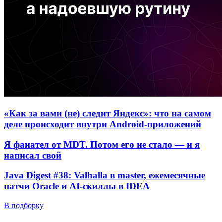
«Как за вами (не) следит Яндекс»: что на самом
деле происходит внутри Android-приложений
Я фанател от MDT. Потом его не стало — и я
написал свой
Java Digest #38: Valhalla в master, ежемесячные
патчи Oracle и AI-скиллы в IDEA
В подборку