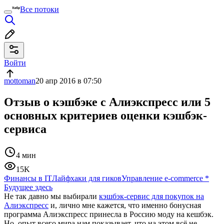
Все потоки
Войти
mottoman
20 апр 2016 в 07:50
Отзыв о кэшбэке с Алиэкспресс или 5
основных критериев оценки кэшбэк-
сервиса
4 мин
15K
Финансы в IT
Лайфхаки для гиков
Управление e-commerce
*
Будущее здесь
Не так давно мы выбирали
кэшбэк-сервис для покупок на
Алиэкспресс
и, лично мне кажется, что именно бонусная
программа Алиэкспресс принесла в Россию моду на кешбэк.
Но, опыт всего мира нам показывает, что на этом всё не