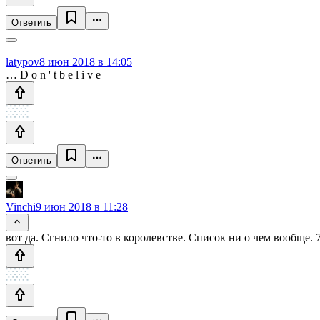
Ответить
latypov
8 июн 2018 в 14:05
… D o n ' t b e l i v e
Ответить
Vinchi
9 июн 2018 в 11:28
вот да. Сгнило что-то в королевстве. Список ни о чем вообще. 