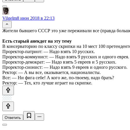
Vilgelm
8 июн 2018 в 22:13
Жители бывшего СССР это уже переживали все (правда больше
Есть старый анекдот на эту тему
В консерваторию по классу скрипки на 10 мест 100 претендентов
Проректор-патриот: — Надо взять 10 русских.
Проректор-коммунист: — Надо взять 9 русских и одного еврея.
Проректор-демократ: — Надо взять 5 евреев и 5 русских.
Проректор-сионист: — Надо взять 9 евреев и одного русского.
Ректор: — А вы все, оказывается, националисты.
Все: — Ни фига себе! А кого же, по-твоему, надо брать?
Ректор: — Тех, кто лучше играет на скрипке.
Ответить