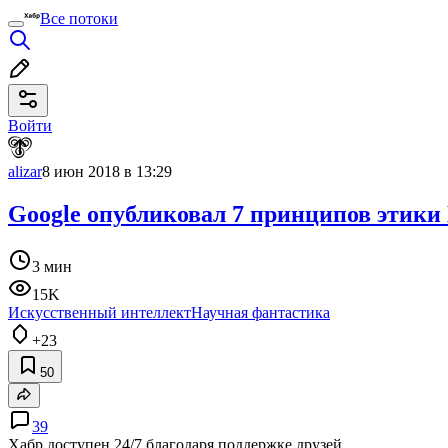
Все потоки
Войти
alizar
8 июн 2018 в 13:29
Google опубликовал 7 принципов этик
3 мин
15K
Искусственный интеллект
Научная фантастика
+23
50
39
Хабр доступен 24/7 благодаря поддержке друзей