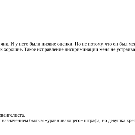
чик. И у него были низкие оценки. Но не потому, что он был ме
к хорошие. Такое исправление дискриминации меня не устраива
евангелиста.
м назначением былым «уравнивающего» штрафа, но девушка крепк