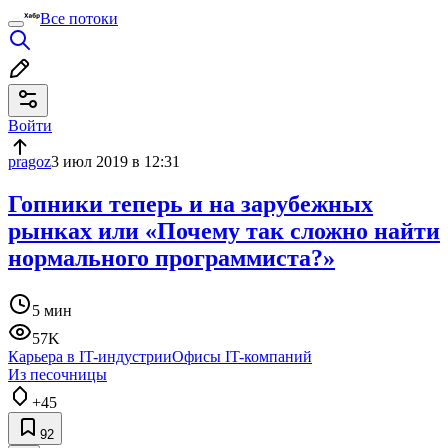
Все потоки
Войти
pragoz
3 июл 2019 в 12:31
Гопники теперь и на зарубежных
рынках или «Почему так сложно найти
нормального программиста?»
5 мин
57K
Карьера в IT-индустрии
Офисы IT-компаний
Из песочницы
+45
92