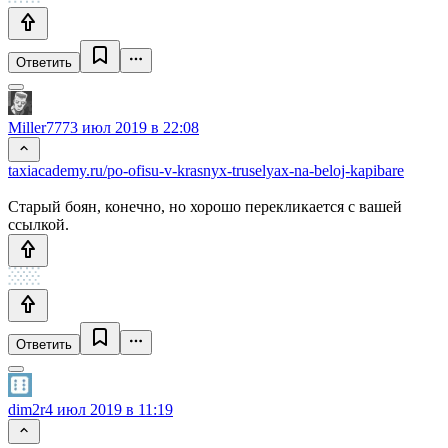
Ответить
Miller777
3 июл 2019 в 22:08
taxiacademy.ru/po-ofisu-v-krasnyx-truselyax-na-beloj-kapibare
Старый боян, конечно, но хорошо перекликается с вашей
ссылкой.
Ответить
dim2r
4 июл 2019 в 11:19