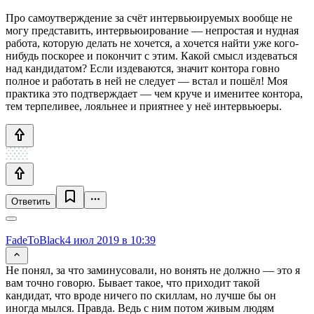
Про самоутверждение за счёт интервьюируемых вообще не
могу представить, интервьюирование — непростая и нудная
работа, которую делать не хочется, а хочется найти уже кого-
нибудь поскорее и покончит с этим. Какой смысл издеваться
над кандидатом? Если издеваются, значит контора говно
полное и работать в ней не следует — встал и пошёл! Моя
практика это подтверждает — чем круче и именитее контора,
тем терпеливее, лояльнее и приятнее у неё интервьюеры.
Ответить
FadeToBlack
4 июл 2019 в 10:39
Не понял, за что заминусовали, но вонять не должно — это я
вам точно говорю. Бывает такое, что приходит такой
кандидат, что вроде ничего по скиллам, но лучше бы он
иногда мылся. Правда. Ведь с ним потом живым людям