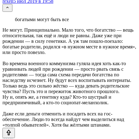
rexen
5 июл 2019 в 19:58
богатыми могут быть все
Не могут. Принципиально. Мало того, что богатство — вещь
относительная, так ещё и люди не равны. Даже уже при
рождении — в силу генетики. А уж там пошло-поехало:
богатые родители, родился «в нужном месте в нужное время»,
или просто повезло.
Во времена военного коммунизма гуляла идея хоть как-то
уравнивать людей при рождении — просто рвать связь с
родителями — тогда сама схема передачи богатства по
наследству исчезнет. Ну будут всех воспитывать интернаты.
Только ведь это сильно жёстко — куда девать родительские
чувства? Пусть это и пережиток животного прошлого.
Ну и, опять же, а генетику куда? Кто-то шустрый и
предприимчивый, а кто-то социопат-меланхолик.
Даже если деньги отменить и посадить всех на гос-
обеспечение. Люди-то всегда найдут чем выделиться над
«толпой обывателей». Хотя бы жёлтыми штанами.