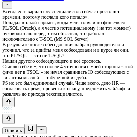
Всегда есть вариант «у специалистов сейчас просто нет
времени, поэтому послали кого попало».
Попадал в такой вариант, когда меня гоняли по фишечкам
PL/SQL (Oracle), а я честно потенциальному ( на тот момент)
руководителю перед этим объяснял, что работал
исключительно с T-SQL (MS SQL Server).
В результате после собеседования набрал руководителю и
уточнил, что за идиёты меня собеседовали и в курсе ли они,
что PL/SQL — это не T-SQL?
Нашли другого собеседующего и всё срослось.
Ставлю себе в +, что после 4 уточнения с моей стороны «этой
фичи нет в TSQL!» не начал сравнивать IQ собеседующих с
гигантом мыслей — табуреткой из дуба.
PS но это был единичный случай. Чаще всего, дело HR —
согласовать время, провести к офису, предложить чай/кофе и
развлечь до прихода техспециалистов.
Ответить
НЛО прилетело и опубликовало эту надпись здесь