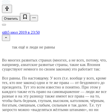
Ответить
sith
5 июл 2019 в 23:50
так ещё и люди не равны
Во многих развитых странах (многих, а не всех, потому, что,
например, азиатские развитые страны, такие как Япония
существуют немного по своим законам) это работает так:
Все равны. По настоящему. У всех (т.е. вообще у всех, кроме
тех, кто вне закона) одни и те же права — от бездомного до
президента. Тут это всем известно и понятно. При этом у
каждого также есть право на самовыражение — люди же все
разные и на эту разницу также имеют все права — на то,
чтобы быть бедным, глупым, высоким, католиком, чёрным,
богатым, смешным, слабым, сильным и так далее. Т.е. тут
запросто можно «выделяться жёлтыми штанами», но ни