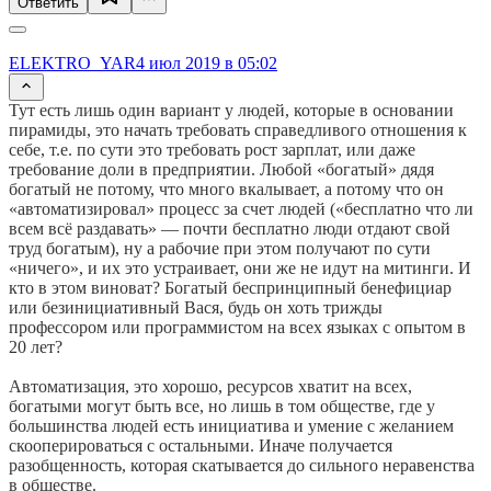
Ответить
ELEKTRO_YAR
4 июл 2019 в 05:02
Тут есть лишь один вариант у людей, которые в основании
пирамиды, это начать требовать справедливого отношения к
себе, т.е. по сути это требовать рост зарплат, или даже
требование доли в предприятии. Любой «богатый» дядя
богатый не потому, что много вкалывает, а потому что он
«автоматизировал» процесс за счет людей («бесплатно что ли
всем всё раздавать» — почти бесплатно люди отдают свой
труд богатым), ну а рабочие при этом получают по сути
«ничего», и их это устраивает, они же не идут на митинги. И
кто в этом виноват? Богатый беспринципный бенефициар
или безинициативный Вася, будь он хоть трижды
профессором или программистом на всех языках с опытом в
20 лет?
Автоматизация, это хорошо, ресурсов хватит на всех,
богатыми могут быть все, но лишь в том обществе, где у
большинства людей есть инициатива и умение с желанием
скооперироваться с остальными. Иначе получается
разобщенность, которая скатывается до сильного неравенства
в обществе.