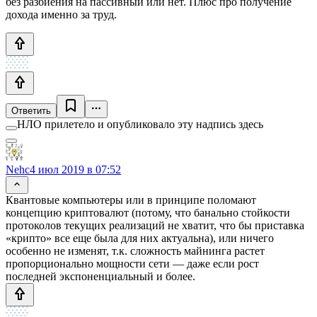
без разбиения на пассивный или нет. Плюс про получение
дохода именно за труд.
Ответить
НЛО прилетело и опубликовало эту надпись здесь
Nehc
4 июл 2019 в 07:52
Квантовые компьютеры или в принципе поломают
концепцию криптовалют (потому, что банально стойкости
протоколов текущих реализаций не хватит, что бы приставка
«крипто» все еще была для них актуальна), или ничего
особенно не изменят, т.к. сложность майнинга растет
пропорционально мощности сети — даже если рост
последней экспоненциальный и более.