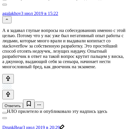
agalakhov
3 июл 2019 в 15:22
А я задавал глупые вопросы на собеседованиях именно с этой
целью. Потому что у нас уже был негативный опыт работы с
людьми, которые много врали и выдавали копипаст со
stackoverflow за собственную разработку. Это простейший
способ отсеять недоучек, лезущих наудачу. Опытный
разработчик в ответ на такой вопрос крутит пальцем у виска,
а джуниор, выдающий себя за сеньора, начинает нести
многословный бред, как двоечник на экзамене.
Ответить
НЛО прилетело и опубликовало эту надпись здесь
DrunkBear
3 июл 2019 в 20:29