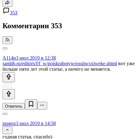
353
Комментарии
353
A114n
3 июл 2019 в 12:38
samlib.ru/editors/f/f_w/poiskrabotywrossiiwxxiweke.shtml
вот уже
больше пяти лет этой статье, а ничего не меняется.
Ответить
pragoz
3 июл 2019 в 14:58
годная статья, спасибо)