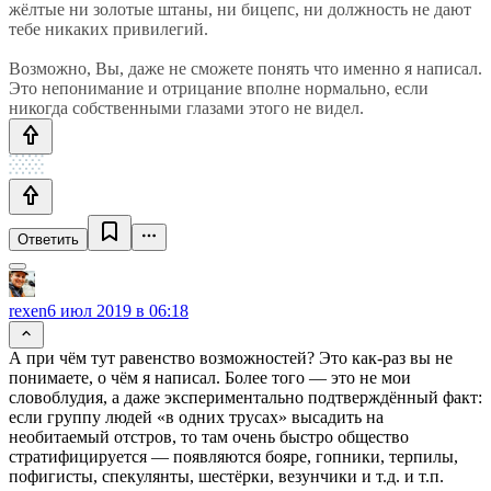
жёлтые ни золотые штаны, ни бицепс, ни должность не дают
тебе никаких привилегий.
Возможно, Вы, даже не сможете понять что именно я написал.
Это непонимание и отрицание вполне нормально, если
никогда собственными глазами этого не видел.
Ответить
rexen
6 июл 2019 в 06:18
А при чём тут равенство возможностей? Это как-раз вы не
понимаете, о чём я написал. Более того — это не мои
словоблудия, а даже экспериментально подтверждённый факт:
если группу людей «в одних трусах» высадить на
необитаемый отстров, то там очень быстро общество
стратифицируется — появляются бояре, гопники, терпилы,
пофигисты, спекулянты, шестёрки, везунчики и т.д. и т.п.