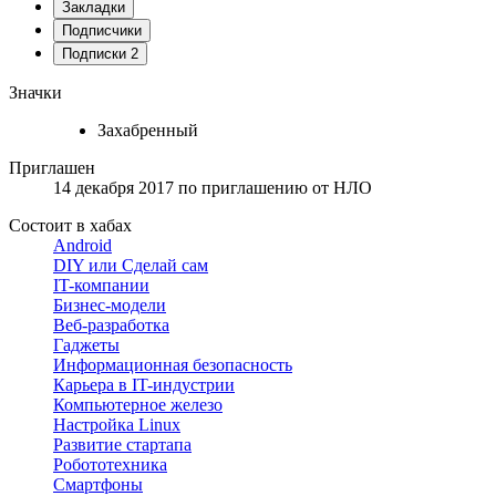
Закладки
Подписчики
Подписки
2
Значки
Захабренный
Приглашен
14 декабря 2017
по приглашению от
НЛО
Состоит в хабах
Android
DIY или Сделай сам
IT-компании
Бизнес-модели
Веб-разработка
Гаджеты
Информационная безопасность
Карьера в IT-индустрии
Компьютерное железо
Настройка Linux
Развитие стартапа
Робототехника
Смартфоны