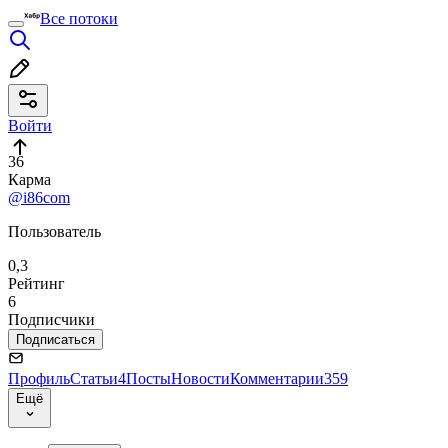
Все потоки
Войти
36
Карма
@i86com
Пользователь
0,3
Рейтинг
6
Подписчики
Подписаться
Профиль
Статьи
4
Посты
Новости
Комментарии
359
Ещё