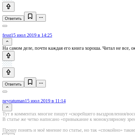
Ответить
fesst
15 июл 2019 в 14:25
На самом деле, почти каждая его книга хороша. Читал не все, ок
Ответить
neyratuman
15 июл 2019 в 11:14
Тут в комментах многие пишут «скорейшего выздровления/вос
В статье же четко написано «привыкание к монокулярному зрен
Прошу понять и моё мнение по статье, но так «спокойно» таки