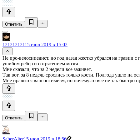
Ответить
121212121
15 июл 2019 в 15:02
Не про-велосипедист, но год назад жестко убрался на гравии с
ушибом ребер и сотрясением мозга.
Мне сказали, что за 2 недели все заживет.
Так вот, за 8 недель срослись только кости. Полгода ушло на о
Мне нравится ваш оптимизм, но почему-то все не так быстро п
Ответить
SaberAlter
15 июл 2019 в 18:56