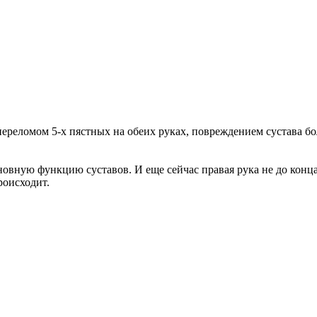
 переломом 5-х пястных на обеих руках, повреждением сустава б
сновную функцию суставов. И еще сейчас правая рука не до конца 
роисходит.