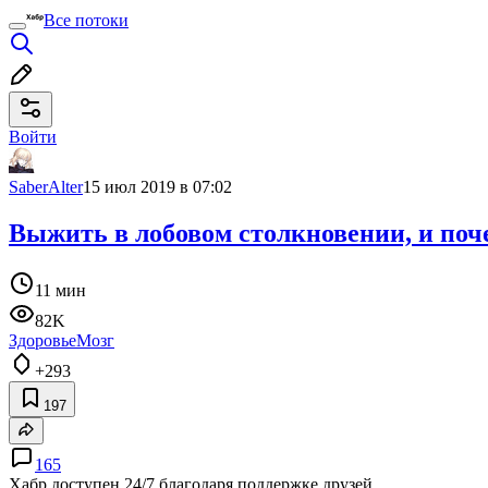
Все потоки
Войти
SaberAlter
15 июл 2019 в 07:02
Выжить в лобовом столкновении, и поче
11 мин
82K
Здоровье
Мозг
+293
197
165
Хабр доступен 24/7 благодаря поддержке друзей