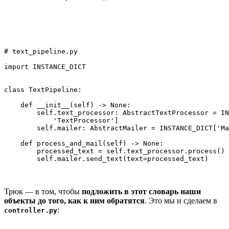
# text_pipeline.py

import INSTANCE_DICT

class TextPipeline:

    def __init__(self) -> None:

        self.text_processor: AbstractTextProcessor = IN
            'TextProcessor']

        self.mailer: AbstractMailer = INSTANCE_DICT['Ma
    def process_and_mail(self) -> None:

        processed_text = self.text_processor.process()

Трюк — в том, чтобы
подложить в этот словарь наши
объекты до того, как к ним обратятся
. Это мы и сделаем в
:
controller.py