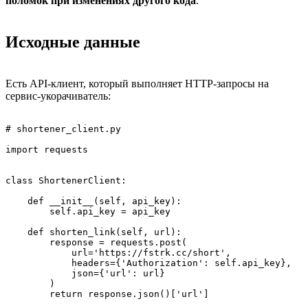
поломок при изменениях другого кода
.
Исходные данные
Есть API-клиент, который выполняет HTTP-запросы на
сервис-укорачиватель:
# shortener_client.py

import requests

class ShortenerClient:

    def __init__(self, api_key):

        self.api_key = api_key

    def shorten_link(self, url):

        response = requests.post(

            url='https://fstrk.cc/short',

            headers={'Authorization': self.api_key},

            json={'url': url}

        )

        return response.json()['url']
