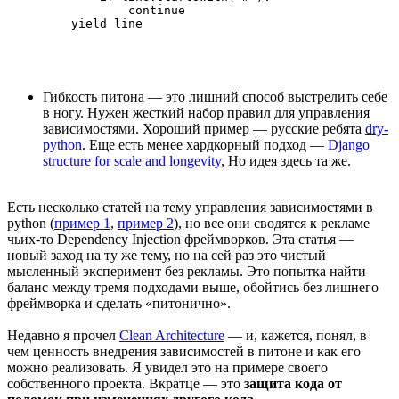
            continue

Гибкость питона — это лишний способ выстрелить себе
в ногу. Нужен жесткий набор правил для управления
зависимостями. Хороший пример — русские ребята
dry-
python
. Еще есть менее хардкорный подход —
Django
structure for scale and longevity
, Но идея здесь та же.
Есть несколько статей на тему управления зависимостями в
python (
пример 1
,
пример 2
), но все они сводятся к рекламе
чьих-то Dependency Injection фреймворков. Эта статья —
новый заход на ту же тему, но на сей раз это чистый
мысленный эксперимент без рекламы. Это попытка найти
баланс между тремя подходами выше, обойтись без лишнего
фреймворка и сделать «питонично».
Недавно я прочел
Clean Architecture
— и, кажется, понял, в
чем ценность внедрения зависимостей в питоне и как его
можно реализовать. Я увидел это на примере своего
собственного проекта. Вкратце — это
защита кода от