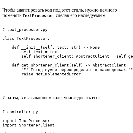
Чтобы адаптировать код под этот стиль, нужно немного
поменять
, сделав его наследуемым:
TextProcessor
# text_processor.py

class TextProcessor:

    def __init__(self, text: str) -> None:

        self.text = text

        self.shortener_client: AbstractClient = self.ge
    def get_shortener_client(self) -> AbstractClient:

        """ Метод нужно переопределить в наследниках ""
        raise NotImplementedError

И затем, в вызывающем коде, унаследовать его:
# controller.py

import TextProcessor

import ShortenerClient
