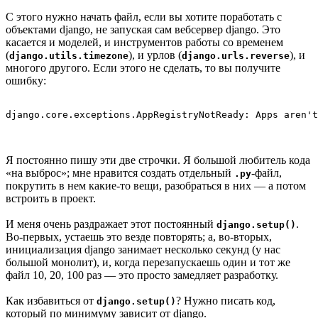
С этого нужно начать файл, если вы хотите поработать с
объектами django, не запуская сам вебсервер django. Это
касается и моделей, и инструментов работы со временем
(
), и урлов (
), и
django.utils.timezone
django.urls.reverse
многого другого. Если этого не сделать, то вы получите
ошибку:
Я постоянно пишу эти две строчки. Я большой любитель кода
«на выброс»; мне нравится создать отдельный
-файл,
.py
покрутить в нем какие-то вещи, разобраться в них — а потом
встроить в проект.
И меня очень раздражает этот постоянный
.
django.setup()
Во-первых, устаешь это везде повторять; а, во-вторых,
инициализация django занимает несколько секунд (у нас
большой монолит), и, когда перезапускаешь один и тот же
файл 10, 20, 100 раз — это просто замедляет разработку.
Как избавиться от
? Нужно писать код,
django.setup()
который по минимуму зависит от django.