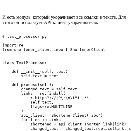
И есть модуль, который укорачивает все ссылки в тексте. Для
этого он использует API-клиент укорачивателя:
# text_processor.py

import re

from shortener_client import ShortenerClient

class TextProcessor:

    def __init__(self, text):

        self.text = text

    def process(self):

        changed_text = self.text

        links = re.findall(

            r'https?://[^\r\n\t") ]*',

            self.text,

            flags=re.MULTILINE

        )

        api_client = ShortenerClient('abc')

        for link in links:

            shortened = api_client.shorten_link(link)

            changed_text = changed_text.replace(link, s