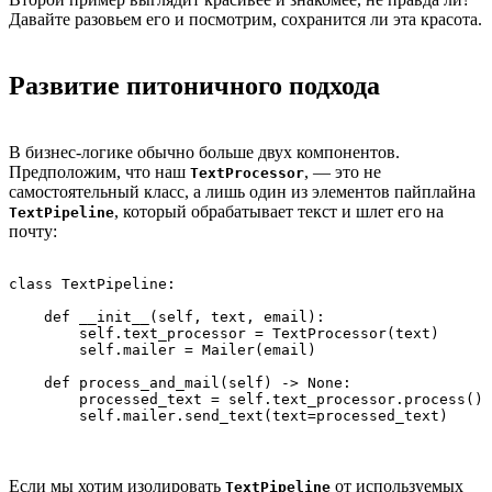
Давайте разовьем его и посмотрим, сохранится ли эта красота.
Развитие питоничного подхода
В бизнес-логике обычно больше двух компонентов.
Предположим, что наш
, — это не
TextProcessor
самостоятельный класс, а лишь один из элементов пайплайна
, который обрабатывает текст и шлет его на
TextPipeline
почту:
class TextPipeline:

    def __init__(self, text, email):

        self.text_processor = TextProcessor(text)

        self.mailer = Mailer(email)

    def process_and_mail(self) -> None:

        processed_text = self.text_processor.process()

Если мы хотим изолировать
от используемых
TextPipeline