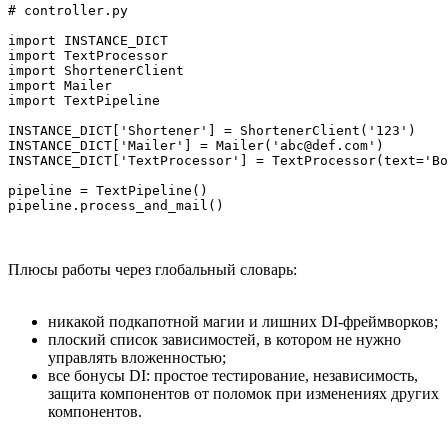
# controller.py

import INSTANCE_DICT

import TextProcessor

import ShortenerClient

import Mailer

import TextPipeline

INSTANCE_DICT['Shortener'] = ShortenerClient('123')

INSTANCE_DICT['Mailer'] = Mailer('abc@def.com')

INSTANCE_DICT['TextProcessor'] = TextProcessor(text='Во
pipeline = TextPipeline()

Плюсы работы через глобальный словарь:
никакой подкапотной магии и лишних DI-фреймворков;
плоский список зависимостей, в котором не нужно
управлять вложенностью;
все бонусы DI: простое тестирование, независимость,
защита компонентов от поломок при изменениях других
компонентов.