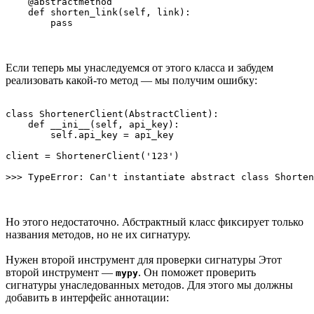
    @abstractmethod

    def shorten_link(self, link):

Если теперь мы унаследуемся от этого класса и забудем
реализовать какой-то метод — мы получим ошибку:
class ShortenerClient(AbstractClient):

    def __ini__(self, api_key):

        self.api_key = api_key

client = ShortenerClient('123')

Но этого недостаточно. Абстрактный класс фиксирует только
названия методов, но не их сигнатуру.
Нужен второй инструмент для проверки сигнатуры Этот
второй инструмент —
. Он поможет проверить
mypy
сигнатуры унаследованных методов. Для этого мы должны
добавить в интерфейс аннотации: