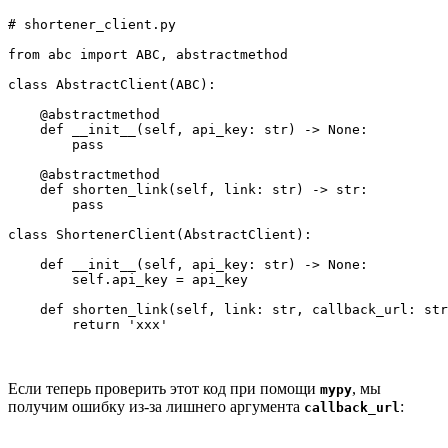
# shortener_client.py

from abc import ABC, abstractmethod

class AbstractClient(ABC):

    @abstractmethod

    def __init__(self, api_key: str) -> None:

        pass

    @abstractmethod

    def shorten_link(self, link: str) -> str:

        pass

class ShortenerClient(AbstractClient):

    def __init__(self, api_key: str) -> None:

        self.api_key = api_key

    def shorten_link(self, link: str, callback_url: str
Если теперь проверить этот код при помощи
, мы
mypy
получим ошибку из-за лишнего аргумента
:
callback_url