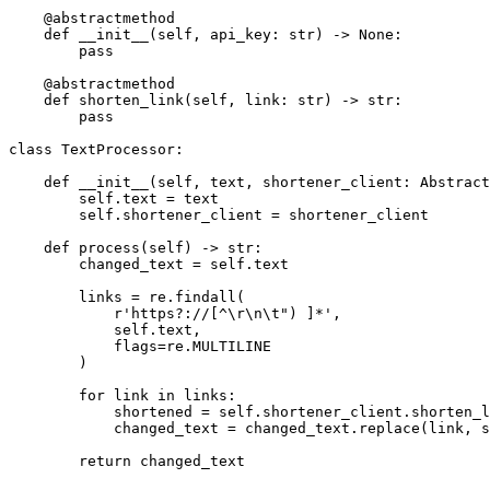
    @abstractmethod

    def __init__(self, api_key: str) -> None:

        pass

    @abstractmethod

    def shorten_link(self, link: str) -> str:

        pass

class TextProcessor:

    def __init__(self, text, shortener_client: Abstract
        self.text = text

        self.shortener_client = shortener_client

    def process(self) -> str:

        changed_text = self.text

        links = re.findall(

            r'https?://[^\r\n\t") ]*',

            self.text,

            flags=re.MULTILINE

        )

        for link in links:

            shortened = self.shortener_client.shorten_l
            changed_text = changed_text.replace(link, s