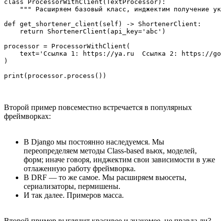
class ProcessorWithClient(TextProcessor):

    """ Расширяем базовый класс, инджектим получение ук
def get_shortener_client(self) -> ShortenerClient:

    return ShortenerClient(api_key='abc')

processor = ProcessorWithClient(

    text='Ссылка 1: https://ya.ru  Ссылка 2: https://go
)

Второй пример повсеместно встречается в популярных
фреймворках:
В Django мы постоянно наследуемся. Мы
переопределяем методы Class-based вьюх, моделей,
форм; иначе говоря, инджектим свои зависимости в уже
отлаженную работу фреймворка.
В DRF — то же самое. Мы расширяем вьюсеты,
сериализаторы, пермишены.
И так далее. Примеров масса.
Второй пример выглядит красивее и знакомее, не правда ли?