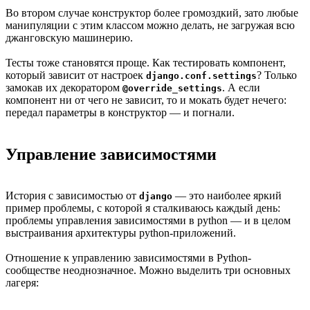
Во втором случае конструктор более громоздкий, зато любые
манипуляции с этим классом можно делать, не загружая всю
джанговскую машинерию.
Тесты тоже становятся проще. Как тестировать компонент,
который зависит от настроек
? Только
django.conf.settings
замокав их декоратором
. А если
@override_settings
компонент ни от чего не зависит, то и мокать будет нечего:
передал параметры в конструктор — и погнали.
Управление зависимостями
История с зависимостью от
— это наиболее яркий
django
пример проблемы, с которой я сталкиваюсь каждый день:
проблемы управления зависимостями в python — и в целом
выстраивания архитектуры python-приложений.
Отношение к управлению зависимостями в Python-
сообществе неоднозначное. Можно выделить три основных
лагеря: