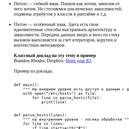
Питон — гибкий язык. Пишем как хотим, зависим от
чего хотим. Не стесняемся циклических зависимостей,
подмены атрибутов у классов в рантайме и т.д.
Питон — особенный язык. Здесь есть свои
идиоматичные способы выстраивать архитектуру и
зависимости. Передача данных вверх и вниз по стеку
вызовов выполняется за счет итераторов, корутин и
контекстных менеджеров.
Классный доклад на эту тему и пример
Brandon Rhodes, Dropbox:
Hoist your IO
.
Пример из доклада:
def main():

    """ На внешнем уровне есть доступ к данным с д
    with open("/etc/hosts") as file:

        for line in parse_hosts(file):

            print(line)

def parse_hosts(lines):

    """ на внутреннем уровне - логика обработки ""
    for line in lines:

        if line.startswith("#"):
