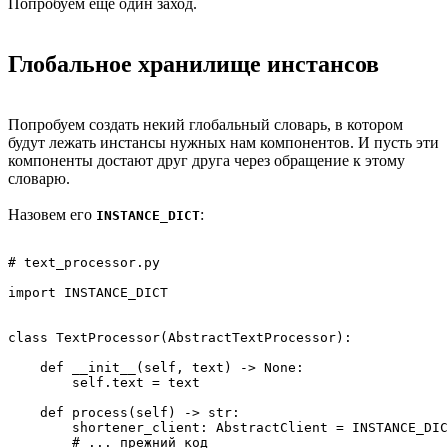
Попробуем еще один заход.
Глобальное хранилище инстансов
Попробуем создать некий глобальный словарь, в котором
будут лежать инстансы нужных нам компонентов. И пусть эти
компоненты достают друг друга через обращение к этому
словарю.
Назовем его
:
INSTANCE_DICT
# text_processor.py

import INSTANCE_DICT

class TextProcessor(AbstractTextProcessor):

    def __init__(self, text) -> None:

        self.text = text

    def process(self) -> str:

        shortener_client: AbstractClient = INSTANCE_DIC
        # ... прежний код
