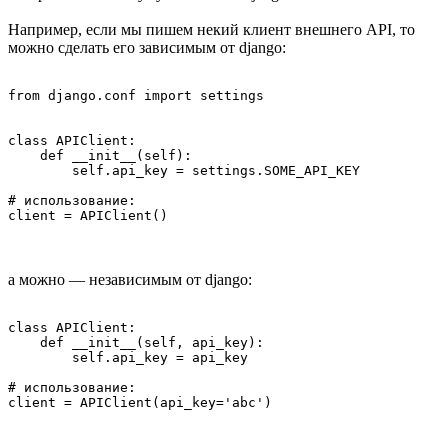
Например, если мы пишем некий клиент внешнего API, то
можно сделать его зависимым от django:
from django.conf import settings

class APIClient:

    def __init__(self):

        self.api_key = settings.SOME_API_KEY

# использование:

а можно — независимым от django:
class APIClient:

    def __init__(self, api_key):

        self.api_key = api_key

# использование:
