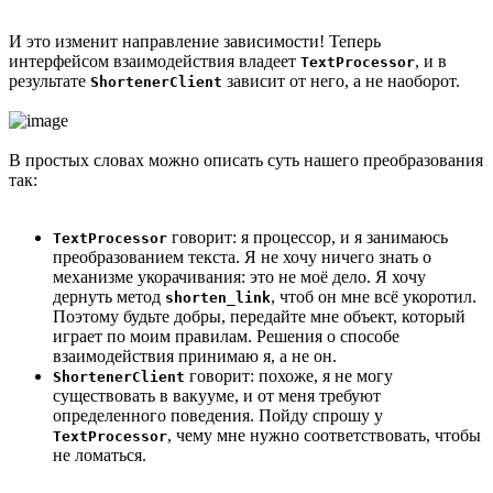
И это изменит направление зависимости! Теперь
интерфейсом взаимодействия владеет
, и в
TextProcessor
результате
зависит от него, а не наоборот.
ShortenerClient
В простых словах можно описать суть нашего преобразования
так:
говорит: я процессор, и я занимаюсь
TextProcessor
преобразованием текста. Я не хочу ничего знать о
механизме укорачивания: это не моё дело. Я хочу
дернуть метод
, чтоб он мне всё укоротил.
shorten_link
Поэтому будьте добры, передайте мне объект, который
играет по моим правилам. Решения о способе
взаимодействия принимаю я, а не он.
говорит: похоже, я не могу
ShortenerClient
существовать в вакууме, и от меня требуют
определенного поведения. Пойду спрошу у
, чему мне нужно соответствовать, чтобы
TextProcessor
не ломаться.