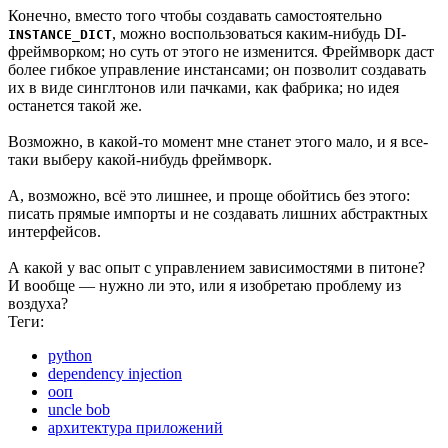
Конечно, вместо того чтобы создавать самостоятельно
, можно воспользоваться каким-нибудь DI-
INSTANCE_DICT
фреймворком; но суть от этого не изменится. Фреймворк даст
более гибкое управление инстансами; он позволит создавать
их в виде синглтонов или пачками, как фабрика; но идея
останется такой же.
Возможно, в какой-то момент мне станет этого мало, и я все-
таки выберу какой-нибудь фреймворк.
А, возможно, всё это лишнее, и проще обойтись без этого:
писать прямые импорты и не создавать лишних абстрактных
интерфейсов.
А какой у вас опыт с управлением зависимостями в питоне?
И вообще — нужно ли это, или я изобретаю проблему из
воздуха?
Теги:
python
dependency injection
ооп
uncle bob
архитектура приложений