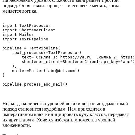
На нескольких уровнях сложности выигрывает простой
подход. Он выглядит проще — и его легче менять, когда
меняется логика.
import TextProcessor

import ShortenerClient

import Mailer

import TextPipeline

pipeline = TextPipeline(

    text_processor=TextProcessor(

        text='Ссылка 1: https://ya.ru  Ссылка 2: https:
        shortener_client=ShortenerClient(api_key='abc')

    ),

    mailer=Mailer('abc@def.com')

)

Но, когда количество уровней логики возрастает, даже такой
подход становится неудобным. Нам приходится в
императивном ключе инициировать кучу классов, передавая
их друг в друга. Хочется избежать множества уровней
вложенности.