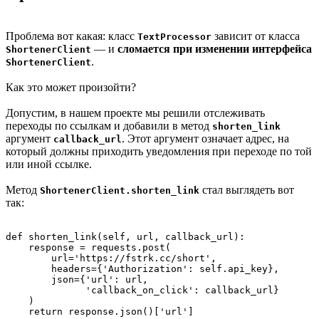
Проблема вот какая: класс
зависит от класса
TextProcessor
— и
сломается при изменении интерфейса
ShortenerClient
.
ShortenerClient
Как это может произойти?
Допустим, в нашем проекте мы решили отслеживать
переходы по ссылкам и добавили в метод
shorten_link
аргумент
. Этот аргумент означает адрес, на
callback_url
который должны приходить уведомления при переходе по той
или иной ссылке.
Метод
стал выглядеть вот
ShortenerClient.shorten_link
так:
def shorten_link(self, url, callback_url):

    response = requests.post(

        url='https://fstrk.cc/short',

        headers={'Authorization': self.api_key},

        json={'url': url,

              'callback_on_click': callback_url}

    )
