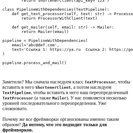
        return ShortenerClient(api_key='123')

class PipelineWithDependencies(TextPipeline):

    def get_text_processor(self, text: str) -> Processo
        return ProcessorWithClient(text)

    def get_mailer(self, email: str) -> Mailer:

        return Mailer(email)

pipeline = PipelineWithDependencies(

    email='abc@def.com',

    text='Ссылка 1: https://ya.ru  Ссылка 2: https://go
)

Заметили? Мы сначала наследуем класс
, чтобы
TextProcessor
вставить в него
, а потом наследуем
ShortenerClient
, чтобы вставить в него наш переопределенный
TextPipeline
(а также
). У нас появляется несколько
TextProcessor
Mailer
уровней последовательного переопределения. Уже
сложновато.
Почему же все фреймворки организованы именно таким
образом?
Да потому, что это подходит только для
фреймворков.