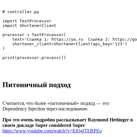
# controller.py

import TextProcessor

import ShortenerClient

processor = TextProcessor(

    text='Ссылка 1: https://ya.ru  Ссылка 2: https://go
    shortener_client=ShortenerClient(api_key='123')

)

Питоничный подход
Считается, что более «питоничный» подход — это
Dependency Injection через наследование.
Про это очень подробно рассказывает Raymond Hettinger в
своем докладе Super considered Super
https://www.youtube.com/watch?v=EiOglTERPEo