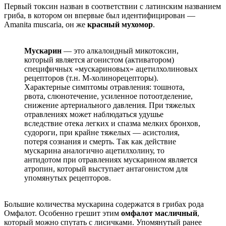
Первый токсин назван в соответствии с латинским названием
гриба, в котором он впервые был идентифицирован —
Amanita muscaria, он же
красный мухомор
.
Мускарин
— это алкалоидный микотоксин,
который является агонистом (активатором)
специфичных «мускариновых» ацетилхолиновых
рецепторов (т.н. М-холинорецепторы).
Характерные симптомы отравления: тошнота,
рвота, слюнотечение, усиленное потоотделение,
снижение артериального давления. При тяжелых
отравлениях может наблюдаться удушье
вследствие отека легких и спазма мелких бронхов,
судороги, при крайне тяжелых — асистолия,
потеря сознания и смерть. Так как действие
мускарина аналогично ацетилхолину, то
антидотом при отравлениях мускарином является
атропин, который выступает антагонистом для
упомянутых рецепторов.
Большие количества мускарина содержатся в грибах рода
Омфалот. Особенно грешит этим
омфалот масличный
,
который можно спутать с лисичками. Упомянутый ранее