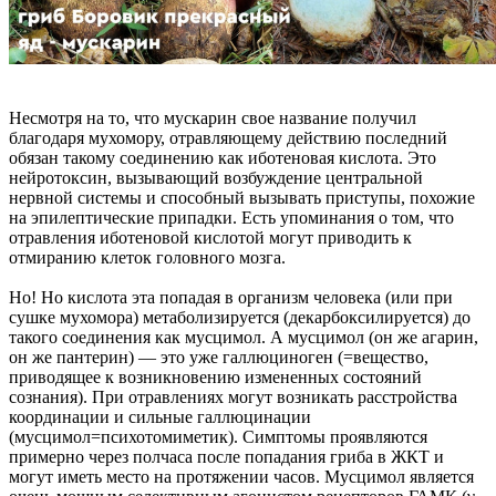
Несмотря на то, что мускарин свое название получил
благодаря мухомору, отравляющему действию последний
обязан такому соединению как иботеновая кислота. Это
нейротоксин, вызывающий возбуждение центральной
нервной системы и способный вызывать приступы, похожие
на эпилептические припадки. Есть упоминания о том, что
отравления иботеновой кислотой могут приводить к
отмиранию клеток головного мозга.
Но! Но кислота эта попадая в организм человека (или при
сушке мухомора) метаболизируется (декарбоксилируется) до
такого соединения как мусцимол. А мусцимол (он же агарин,
он же пантерин) — это уже галлюциноген (=вещество,
приводящее к возникновению измененных состояний
сознания). При отравлениях могут возникать расстройства
координации и сильные галлюцинации
(мусцимол=психотомиметик). Симптомы проявляются
примерно через полчаса после попадания гриба в ЖКТ и
могут иметь место на протяжении часов. Мусцимол является