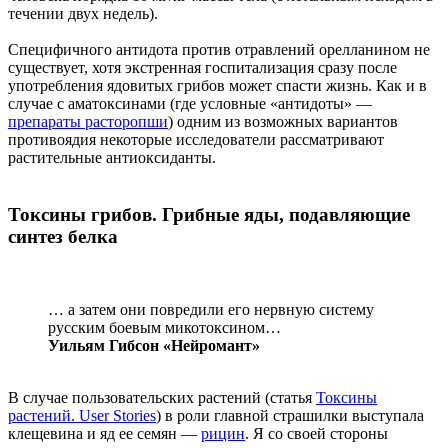
течении двух недель).
Специфичного антидота против отравлений орелланином не
существует, хотя экстренная госпитализация сразу после
употребления ядовитых грибов может спасти жизнь. Как и в
случае с аматоксинами (где условные «антидоты» —
препараты расторопши
) одним из возможных вариантов
противоядия некоторые исследователи рассматривают
растительные антиоксиданты.
Токсины грибов. Грибные яды, подавляющие
синтез белка
… а затем они повредили его нервную систему
русским боевым микотоксином…
Уильям Гибсон «Нейромант»
В случае пользовательских растений (статья
Токсины
растений. User Stories
) в роли главной страшилки выступала
клещевина и яд ее семян —
рицин
. Я со своей стороны