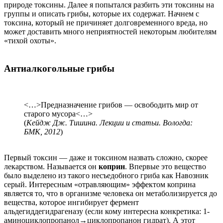
природе токсины. Далее я попытался разбить эти токсины на
группы и описать грибы, которые их содержат. Начнем с
токсина, который не причиняет долговременного вреда, но
может доставить много неприятностей некоторым любителям
«тихой охоты».
Антиалкогольные грибы
<…>Предназначение грибов — освободить мир от
старого мусора<…>
(
Кейдж Дж. Тишина. Лекции и статьи. Вологда:
БМК, 2012
)
Первый токсин — даже и токсином назвать сложно, скорее
лекарством. Называется он
коприн
. Впервые это вещество
было выделено из такого несъедобного гриба как Навозник
серый. Интересным «отравляющим» эффектом коприна
является то, что в организме человека он метаболизируется до
вещества, которое ингибирует фермент
альдегиддегидрагеназу (если кому интересна конкретика: 1-
аминоциклопропанол→циклопропанон гидрат). А этот