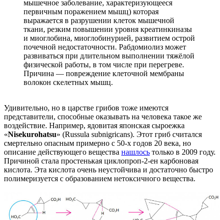
мышечное заболевание, характеризующееся
первичным поражением мышц) которая
выражается в разрушении клеток мышечной
ткани, резким повышении уровня креатинкиназы
и миоглобина, миоглобинурией, развитием острой
почечной недостаточности. Рабдомиолиз может
развиваться при длительном выполнении тяжёлой
физической работы, в том числе при перегреве.
Причина — повреждение клеточной мембраны
волокон скелетных мышц.
Удивительно, но в царстве грибов тоже имеются
представители, способные оказывать на человека такое же
воздействие. Например, ядовитая японская сыроежка
«
Nisekurohatsu
» (Russula subnigricans). Этот гриб считался
смертельно опасным примерно с 50-х годов 20 века, но
описание действующего вещества
нашлось
только в 2009 году.
Причиной стала простенькая циклопроп-2-ен карбоновая
кислота. Эта кислота очень неустойчива и достаточно быстро
полимеризуется с образованием нетоксичного вещества.