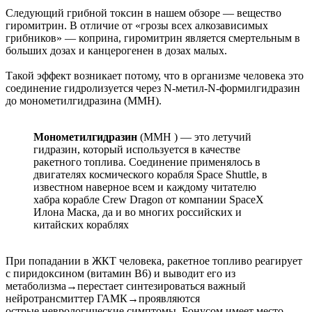
Следующий грибной токсин в нашем обзоре — вещество
гиромитрин. В отличие от «грозы всех алкозависимых
грибников» — коприна, гиромитрин является смертельным в
больших дозах и канцерогенен в дозах малых.
Такой эффект возникает потому, что в организме человека это
соединение гидролизуется через N-метил-N-формилгидразин
до монометилгидразина (MMH).
Монометилгидразин
(MMH ) — это летучий
гидразин, который используется в качестве
ракетного топлива. Соединение применялось в
двигателях космического корабля Space Shuttle, в
известном наверное всем и каждому читателю
хабра корабле Crew Dragon от компании SpaceX
Илона Маска, да и во многих российских и
китайских кораблях
При попадании в ЖКТ человека, ракетное топливо реагирует
с пиридоксином (витамин B6) и выводит его из
метаболизма→перестает синтезироваться важный
нейротрансмиттер ГАМК→проявляются
острые.неврологические симптомы. Бонусом имеет место