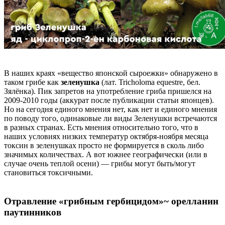
В наших краях «вещество японской сыроежки» обнаружено в
таком грибе как
зеленушка
(лат. Tricholoma equestre, бел.
Зялёнка). Пик запретов на употребление гриба пришелся на
2009-2010 годы (аккурат после публикации статьи японцев).
Но на сегодня единого мнения нет, как нет и единого мнения
по поводу того, одинаковые ли виды Зеленушки встречаются
в разных странах. Есть мнения относительно того, что в
наших условиях низких температур октября-ноября месяца
токсин в зеленушках просто не формируется в сколь либо
значимых количествах. А вот южнее географически (или в
случае очень теплой осени) — грибы могут быть/могут
становиться токсичными.
Отравление «грибным гербицидом»~ орелланин
паутинников