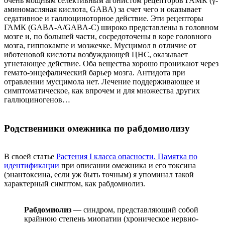
очень мощным селективным агонистом рецепторов ГАМК (γ-
аминомасляная кислота, GABA) за счет чего и оказывает
седативное и галлюциноторное действие. Эти рецепторы
ГАМК (GABA-A/GABA-C) широко представлены в головном
мозге и, по большей части, сосредоточены в коре головного
мозга, гиппокампе и мозжечке. Мусцимол в отличие от
иботеновой кислоты возбуждающей ЦНС, оказывает
угнетающее действие. Оба вещества хорошо проникают через
гемато-энцефалический барьер мозга. Антидота при
отравлении мусцимола нет. Лечение поддерживающее и
симптоматическое, как впрочем и для множества других
галлюциногенов…
Родственники омежника по рабдомиолизу
В своей статье
Растения I класса опасности. Памятка по
идентификации
при описании омежника и его токсина
(энантоксина, если уж быть точным) я упоминал такой
характерный симптом, как рабдомиолиз.
Рабдомиолиз
— синдром, представляющий собой
крайнюю степень миопатии (хроническое нервно-