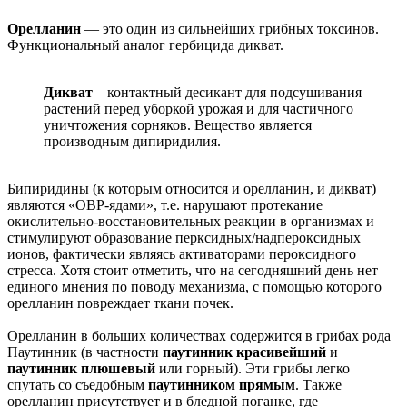
Орелланин
— это один из сильнейших грибных токсинов.
Функциональный аналог гербицида дикват.
Дикват
– контактный десикант для подсушивания
растений перед уборкой урожая и для частичного
уничтожения сорняков. Вещество является
производным дипиридилия.
Бипиридины (к которым относится и орелланин, и дикват)
являются «ОВР-ядами», т.е. нарушают протекание
окислительно-восстановительных реакции в организмах и
стимулируют образование перксидных/надпероксидных
ионов, фактически являясь активаторами пероксидного
стресса. Хотя стоит отметить, что на сегодняшний день нет
единого мнения по поводу механизма, с помощью которого
орелланин повреждает ткани почек.
Орелланин в больших количествах содержится в грибах рода
Паутинник (в частности
паутинник красивейший
и
паутинник плюшевый
или горный). Эти грибы легко
спутать со съедобным
паутинником прямым
. Также
орелланин присутствует и в бледной поганке, где