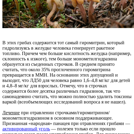
В этих грибах содержится тот самый гиромитрин, который
гидролизуясь в желудке человека генерирует ракетное
топливо. Причем чем больше кислотность желудка (например,
склонность к изжоге), тем больше монометилгидразина
образуется из съеденных строчков. В среднем принято
считать, что около 35% проглоченного гиромитрина
превращается в MMH. На основании этих допущений и
выходит, что ЛД50 для человека равно 1,6–4,8 мг/кг для детей
и 4,8–8 мг/кг для взрослых. Отмечу, что в строчках
содержится более десятка различных гидразинов, так что
самонадеянно считать, что можно полностью удалить токсины
варкой (всеобъемлющих исследований вопроса я не нашел).
Лечение
при отравлении строчками/гиромитрином/
монометилгидразином в основном поддерживающее.
Признанная «народная» панацея при отравлениях грибами —
активированный уголь
— полезен только если прошло