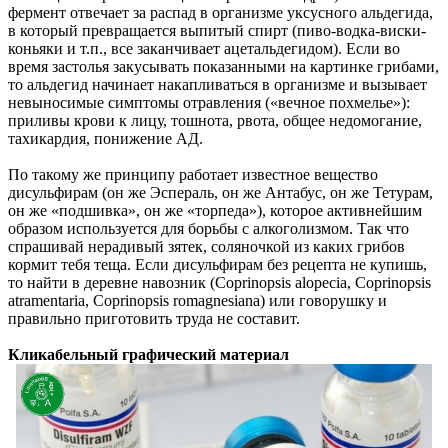
фермент отвечает за распад в организме уксусного альдегида,
в который превращается выпитый спирт (пиво-водка-виски-
коньяки и т.п., все заканчивает ацетальдегидом). Если во
время застолья закусывать показанными на картинке грибами,
то альдегид начинает накапливаться в организме и вызывает
невыносимые симптомы отравления («вечное похмелье»):
приливы крови к лицу, тошнота, рвота, общее недомогание,
тахикардия, понижение АД.
По такому же принципу работает известное вещество
дисульфирам (он же Эспераль, он же Антабус, он же Тетурам,
он же «подшивка», он же «торпеда»), которое активнейшим
образом используется для борьбы с алкоголизмом. Так что
спрашивай нерадивый зятек, соляночкой из каких грибов
кормит тебя теща. Если дисульфирам без рецепта не купишь,
то найти в деревне навозник (Coprinopsis alopecia, Coprinopsis
atramentaria, Coprinopsis romagnesiana) или говорушку и
правильно приготовить труда не составит.
Кликабельный графический материал