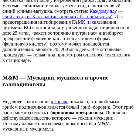
несколько часов после употребления грибов. Для ликвидации
метгемоглобинемии используется антидот метиленовый
синий (синька-матушка, смотреть статью
Каждому яду —
свой антидот. Как спастись или хотя бы попытаться
). Для
предотвращения ингибирования ГАМК (и связывания
витамина B6) в организм внутривенно вводят пиридоксин в
дозе 25 мг/кг. «ракетное топливо внутри нас» ингибирует
превращение фолиевой кислоты в активную форму
(фолиновую кислоту), поэтому может понадобится
дополнительно вводить 20–200 мг в день. Все остальные
процедуры — только под присмотром опытного токсиколога
в стационаре.
М&M — Мускарин, мусцимол и прочие
галлюциногены
Недавнее голосование
в канале
показало, что любимым
грибом подписчиков является белый гриб~боровик. Этот гриб
часто можно спутать с
боровиком прекрасным
. Основное
действующее вещество которого — токсин мускарин.
Поэтому дальше описываем грибы-носители M&M:
мускарина и мусцимола.