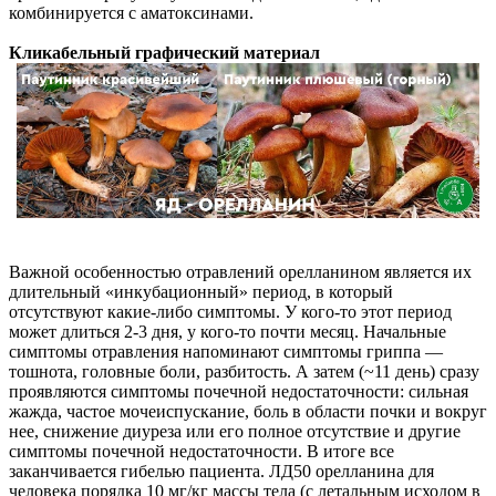
комбинируется с аматоксинами.
Кликабельный графический материал
Важной особенностью отравлений орелланином является их
длительный «инкубационный» период, в который
отсутствуют какие-либо симптомы. У кого-то этот период
может длиться 2-3 дня, у кого-то почти месяц. Начальные
симптомы отравления напоминают симптомы гриппа —
тошнота, головные боли, разбитость. А затем (~11 день) сразу
проявляются симптомы почечной недостаточности: сильная
жажда, частое мочеиспускание, боль в области почки и вокруг
нее, снижение диуреза или его полное отсутствие и другие
симптомы почечной недостаточности. В итоге все
заканчивается гибелью пациента. ЛД50 орелланина для
человека порядка 10 мг/кг массы тела (с летальным исходом в