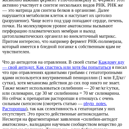
активно участвует в синтезе нескольких видов РНК. РНК же
— это матрица для синтеза белков в организме. Далее
нарушается метаболизм клеток и наступает их цитолиз
(разрушение). Чаще всего под удар попадают сердце, печень,
почки. На молекулярном уровне аматоксины вызывают
перфорацию плазматических мембран и выход
цитоплазматических органелл во внеклеточный матрикс.
Притом интересно, что например фермент РНК-полимераза,
который имеется в бледной поганке к собственным ядам не
чувствителен.
Что до антидотов на отравления. В своей статье
Каждому яду
— свой антидот. Как спастись или хотя бы попытаться
я писал
что при отравлениях ядовитыми грибами с гепатотропными
ядами используется внутривенный пенициллин (1 млн ЕД/кг/
сутки), хотя механизма действия до сих пор никто не знает.
Также может использоваться силибинин — 20 мг/кг/сутки,
или силимарин, где 30 мг силибинина = 70 мг силимарина.
Но сейчас к препаратам расторопши я отношусь с очень
сильным скепсисом (смотреть статью —
phyto_notes.
Расторопша
), так как селективность к гепатоцитам у них
отсутствует. Это просто действенные антиоксиданты.
Несмотря на фрагментарные заявления «силибин-антидот
аматоксина», валидации научным сообществом вещество до