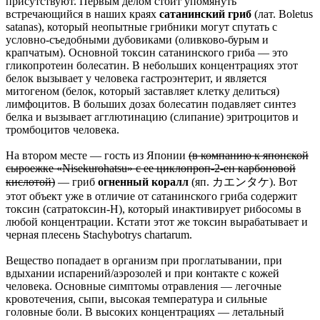
присутствуют. Первым делом стоит упомянуть
встречающийся в наших краях
сатанинский гриб
(лат. Boletus
satanas), который неопытные грибники могут спутать с
условно-съедобными дубовиками (оливково-бурым и
крапчатым). Основной токсин сатанинского гриба — это
гликопротеин болесатин. В небольших концентрациях этот
белок вызывает у человека гастроэнтерит, и является
митогеном (белок, который заставляет клетку делиться)
лимфоцитов. В больших дозах болесатин подавляет синтез
белка и вызывает агглютинацию (слипание) эритроцитов и
тромбоцитов человека.
На втором месте — гость из Японии
(в компанию к японской
сыроежке «Nisekurohatsu» с ее циклопроп-2-ен карбоновой
кислотой)
— гриб
огненный коралл
(яп. カエンタケ). Вот
этот объект уже в отличие от сатанинского гриба содержит
токсин (сатратоксин-Н), который инактивирует рибосомы в
любой концентрации. Кстати этот же токсин вырабатывает и
черная плесень Stachybotrys chartarum.
Вещество попадает в организм при проглатывании, при
вдыхании испарений/аэрозолей и при контакте с кожей
человека. Основные симптомы отравления — легочные
кровотечения, сыпи, высокая температура и сильные
головные боли. В высоких концентрациях — летальный