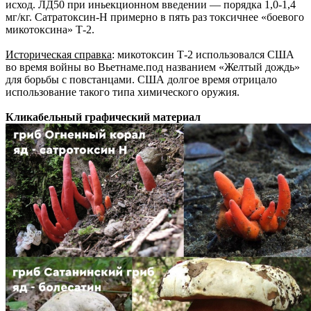
исход. ЛД50 при иньекционном введении — порядка 1,0-1,4
мг/кг. Сатратоксин-Н примерно в пять раз токсичнее «боевого
микотоксина» Т-2.
Историческая справка
: микотоксин Т-2 использовался США
во время войны во Вьетнаме.под названием «Желтый дождь»
для борьбы с повстанцами. США долгое время отрицало
использование такого типа химического оружия.
Кликабельный графический материал