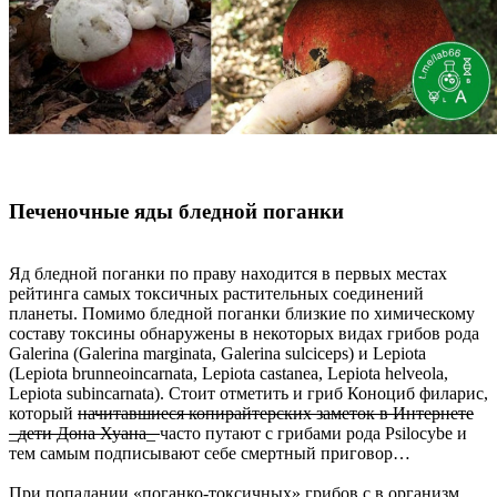
Печеночные яды бледной поганки
Яд бледной поганки по праву находится в первых местах
рейтинга самых токсичных растительных соединений
планеты. Помимо бледной поганки близкие по химическому
составу токсины обнаружены в некоторых видах грибов рода
Galerina (Galerina marginata, Galerina sulciceps) и Lepiota
(Lepiota brunneoincarnata, Lepiota castanea, Lepiota helveola,
Lepiota subincarnata). Стоит отметить и гриб Коноциб филарис,
который
начитавшиеся копирайтерских заметок в Интернете
_дети Дона Хуана_
часто путают с грибами рода Psilocybe и
тем самым подписывают себе смертный приговор…
При попадании «поганко-токсичных» грибов с в организм