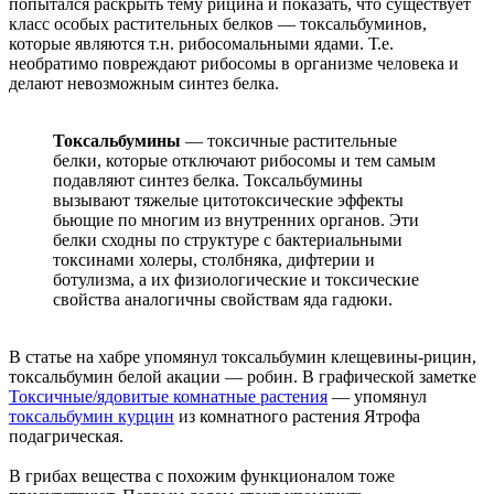
попытался раскрыть тему рицина и показать, что существует
класс особых растительных белков — токсальбуминов,
которые являются т.н. рибосомальными ядами. Т.е.
необратимо повреждают рибосомы в организме человека и
делают невозможным синтез белка.
Токсальбумины
— токсичные растительные
белки, которые отключают рибосомы и тем самым
подавляют синтез белка. Токсальбумины
вызывают тяжелые цитотоксические эффекты
бьющие по многим из внутренних органов. Эти
белки сходны по структуре с бактериальными
токсинами холеры, столбняка, дифтерии и
ботулизма, а их физиологические и токсические
свойства аналогичны свойствам яда гадюки.
В статье на хабре упомянул токсальбумин клещевины-рицин,
токсальбумин белой акации — робин. В графической заметке
Токсичные/ядовитые комнатные растения
— упомянул
токсальбумин курцин
из комнатного растения Ятрофа
подагрическая.
В грибах вещества с похожим функционалом тоже