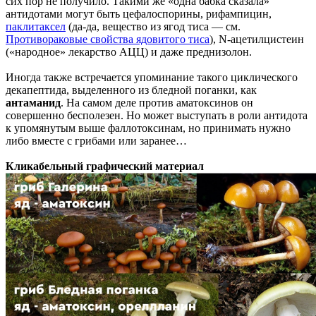
сих пор не получило. Такими же «одна бабка сказала»
антидотами могут быть цефалоспорины, рифампицин,
паклитаксел
(да-да, вещество из ягод тиса — см.
Противораковые свойства ядовитого тиса
), N-ацетилцистеин
(«народное» лекарство АЦЦ) и даже преднизолон.
Иногда также встречается упоминание такого циклического
декапептида, выделенного из бледной поганки, как
антаманид
. На самом деле против аматоксинов он
совершенно бесполезен. Но может выступать в роли антидота
к упомянутым выше фаллотоксинам, но принимать нужно
либо вместе с грибами или заранее…
Кликабельный графический материал