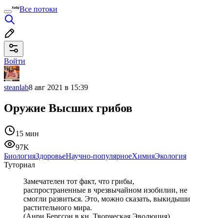
Все потоки
Войти
steanlab
8 авг 2021 в 15:39
Оружие Высших грибов
15 мин
97K
Биология
Здоровье
Научно-популярное
Химия
Экология
Туториал
Замечателен тот факт, что грибы,
распространенные в чрезвычайном изобилии, не
смогли развиться. Это, можно сказать, выкидыши
растительного мира.
(Анри Бергсон в кн. Творческая Эволюция)