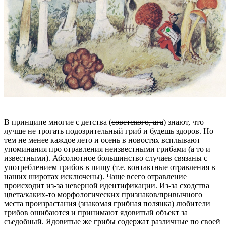
В принципе многие с детства (
советского, ага
) знают, что
лучше не трогать подозрительный гриб и будешь здоров. Но
тем не менее каждое лето и осень в новостях всплывают
упоминания про отравления неизвестными грибами (а то и
известными). Абсолютное большинство случаев связаны с
употреблением грибов в пищу (т.е. контактные отравления в
наших широтах исключены). Чаще всего отравление
происходит из-за неверной идентификации. Из-за сходства
цвета/каких-то морфологических признаков/привычного
места произрастания (знакомая грибная полянка) любители
грибов ошибаются и принимают ядовитый объект за
съедобный. Ядовитые же грибы содержат различные по своей