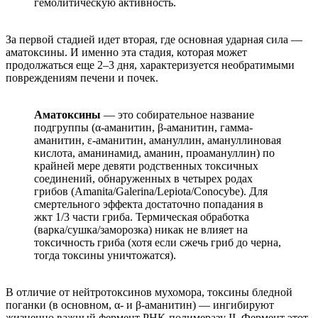
гемолитическую активность.
За первой стадией идет вторая, где основная ударная сила —
аматоксины. И именно эта стадия, которая может
продолжаться еще 2–3 дня, характеризуется необратимыми
повреждениям печени и почек.
Аматоксины
— это собирательное название
подгруппы (α-аманитин, β-аманитин, гамма-
аманитин, ε-аманитин, амануллин, амануллиновая
кислота, аманинамид, аманин, проамануллин) по
крайней мере девяти родственных токсичных
соединений, обнаруженных в четырех родах
грибов (Amanita/Galerina/Lepiota/Conocybe). Для
смертельного эффекта достаточно попадания в
жкт 1/3 части гриба. Термическая обработка
(варка/сушка/заморозка) никак не влияет на
токсичность гриба (хотя если сжечь гриб до черна,
тогда токсины уничтожатся).
В отличие от нейтротоксинов мухомора, токсины бледной
поганки (в основном, α- и β-аманитин) — ингибируют
жизненно важный фермент РНК-полимеразу II. Фермент этот