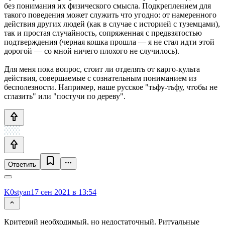
без понимания их физического смысла. Подкреплением для
такого поведения может служить что угодно: от намеренного
действия других людей (как в случае с историей с туземцами),
так и простая случайность, сопряженная с предвзятостью
подтверждения (черная кошка прошла — я не стал идти этой
дорогой — со мной ничего плохого не случилось).
Для меня пока вопрос, стоит ли отделять от карго-культа
действия, совершаемые с сознательным пониманием из
бесполезности. Например, наше русское "тьфу-тьфу, чтобы не
сглазить" или "постучи по дереву".
Ответить
K0styan
17 сен 2021 в 13:54
Критерий необходимый, но недостаточный. Ритуальные