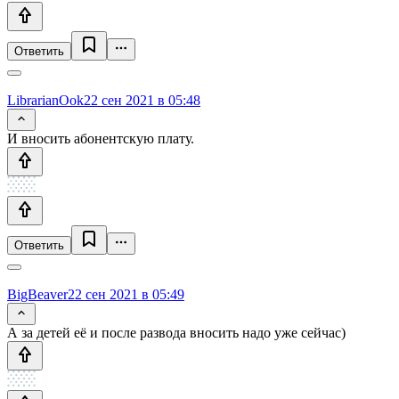
Ответить
LibrarianOok
22 сен 2021 в 05:48
И вносить абонентскую плату.
Ответить
BigBeaver
22 сен 2021 в 05:49
А за детей её и после развода вносить надо уже сейчас)