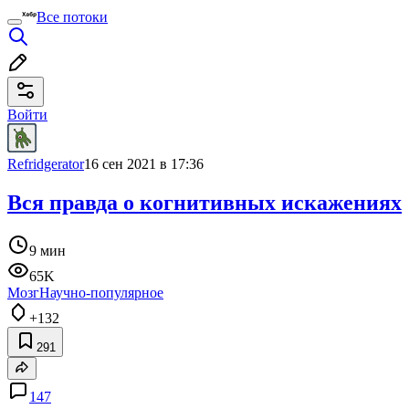
Все потоки
Войти
Refridgerator
16 сен 2021 в 17:36
Вся правда о когнитивных искажениях
9 мин
65K
Мозг
Научно-популярное
+132
291
147