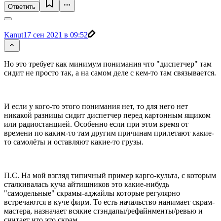
Ответить
Kanut
17 сен 2021 в 09:52
Но это требует как минимум понимания что "диспетчер" там
сидит не просто так, а на самом деле с кем-то там связывается.
И если у кого-то этого понимания нет, то для него нет
никакой разницы сидит диспетчер перед картонным ящиком
или радиостанцией. Особенно если при этом время от
времени по каким-то там другим причинам прилетают какие-
то самолёты и оставляют какие-то грузы.
П.С. На мой взгляд типичный пример карго-культа, с которым
сталкивалась куча айтишников это какие-нибудь
"самодельные" скрамы-аджайлы которые регулярно
встречаются в куче фирм. То есть начальство нанимает скрам-
мастера, назначает всякие стэндапы/рефайнменты/ревью и
считает что это скрам.