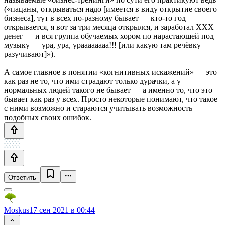
(«пацаны, открываться надо [имеется в виду открытие своего
бизнеса], тут в всех по-разному бывает — кто-то год
открывается, я вот за три месяца открылся, и заработал XXX
денег — и вся группа обучаемых хором по нарастающей под
музыку — ура, ура, ураааааааа!!! [или какую там речёвку
разучивают]»).
А самое главное в понятии «когнитивных искажений» — это
как раз не то, что ими страдают только дурачки, а у
нормальных людей такого не бывает — а именно то, что это
бывает как раз у всех. Просто некоторые понимают, что такое
с ними возможно и стараются учитывать возможность
подобных своих ошибок.
Ответить
Moskus
17 сен 2021 в 00:44