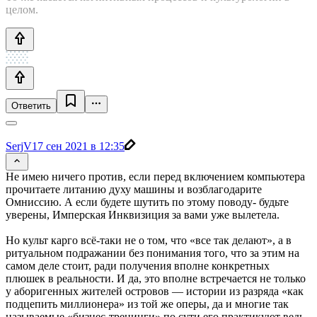
целом.
Ответить
SerjV
17 сен 2021 в 12:35
Не имею ничего против, если перед включением компьютера
прочитаете литанию духу машины и возблагодарите
Омниссию. А если будете шутить по этому поводу- будьте
уверены, Имперская Инквизиция за вами уже вылетела.
Но культ карго всё-таки не о том, что «все так делают», а в
ритуальном подражании без понимания того, что за этим на
самом деле стоит, ради получения вполне конкретных
плюшек в реальности. И да, это вполне встречается не только
у аборигенных жителей островов — истории из разряда «как
подцепить миллионера» из той же оперы, да и многие так
называемые «бизнес-тренинги» по сути его практикуют ведь