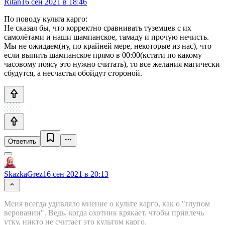
Ritan
16 сен 2021 в 18:46
По поводу культа карго:
Не сказал бы, что корректно сравнивать туземцев с их
самолётами и наши шампанское, тамаду и прочую нечисть.
Мы не ожидаем(ну, по крайней мере, некоторые из нас), что
если выпить шампанское прямо в 00:00(кстати по какому
часовому поясу это нужно считать), то все желания магически
сбудутся, а несчастья обойдут стороной.
Ответить
SkazkaGrez
16 сен 2021 в 20:13
Меня всегда удивляло мнение о культе карго, как о "глупом
веровании". Ведь, когда охотник крякает, чтобы привлечь
утку, никто не считает это культом карго.