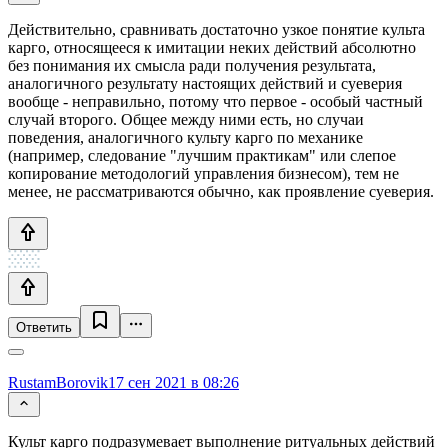
Действительно, сравнивать достаточно узкое понятие культа
карго, относящееся к имитации неких действий абсолютно
без понимания их смысла ради получения результата,
аналогичного результату настоящих действий и суеверия
вообще - неправильно, потому что первое - особый частный
случай второго. Общее между ними есть, но случаи
поведения, аналогичного культу карго по механике
(например, следование "лучшим практикам" или слепое
копирование методологий управления бизнесом), тем не
менее, не рассматриваются обычно, как проявление суеверия.
Ответить
RustamBorovik
17 сен 2021 в 08:26
Культ карго подразумевает выполнение ритуальных действий