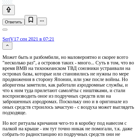
Ответить
SerjV
17 сен 2021 в 07:21
Может быть и разбомбили, но маловероятно и скорее всего
"несколько раз", а островов таких - много... Суть в том, что во
время ВМВ на тихоокеанском ТВД союзники устраивали на
островах базы, которые или становились не нужны по мере
продвижения в сторону Японии, или уже после войны. Но
аборигены заметили, как работали аэродромные службы, и
что к ним туда прилетают самолёты с ништяками, и стали
воспроизводить оное из подручных средств или на
заброшенных аэродромах. Поскольку оно и в оригинале из
оных средств строилось зачастую - с воздуха может выглядеть
подходяще.
Но вот ритуалы кричания чего-то в коробку под навесом с
палкой на крыше - им тут точно никак не помогали, т.к. даже
собрать-то радиостанцию из подручных средств они не