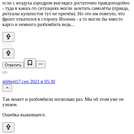
если с воздуха аэродром выглядел достаточно правдоподобно
- туда в каких-то ситуациях могли залетать самолёты (правда,
ритуалы культистов тут не причём). Но это им повезло, что
фронт откатился в сторону Японии - а то могли бы вместо
карго и немного разбомбить ведь...
Ответить
n0rbert
17 сен 2021 в 05:30
Так может и разбомбили несколько раз. Мы об этом уже не
узнаем.
Ошибка выжившего.