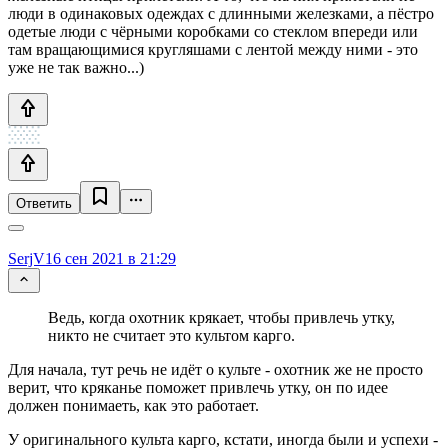
люди в одинаковых одеждах с длинными железками, а пёстро
одетые люди с чёрными коробками со стеклом впереди или
там вращающимися кругляшами с лентой между ними - это
уже не так важно...)
Ответить
SerjV
16 сен 2021 в 21:29
Ведь, когда охотник крякает, чтобы привлечь утку,
никто не считает это культом карго.
Для начала, тут речь не идёт о культе - охотник же не просто
верит, что кряканье поможет привлечь утку, он по идее
должен понимаеть, как это работает.
У оригинального культа карго, кстати, иногда были и успехи -