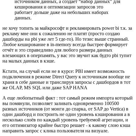
источником данных, а создает “набор данных” для
кеширования и оптимизации запросов это
работает дольше даже на небольших наборах
данных.
не хочу топить за майкрософт и рекламировать power bi т.к. за
рекламу мне они к сожалению не платят (просто создаю
дашборды на pbi уже лет 5 где-то). Но тезис выше странный.
Любое кеширование в in-memory всегда быстрее формирует
отчёт и это справедливо для любого размера данных
влезающих в оперпамять, у вас это звучит как будто pbi тупит
на малых данных в кэше.
Кстати, на случай если не в курсе: PBI имеет возможность
подключения в режиме Direct Query к источникам вообще не
храня в себе данные и транслируя запросы с дашбордов в тот
же OLAP, MS SQL или даже SAP HANA
А еще любопытный факт : тот самый режим импорта который
вы помянули, позволяет заливать одновременно 100500
разных источников (от монги до спарка, от SAP до Vertica) в
один дашборд и построить не один уровень кэширования а в
несколько слоёв по каждый уровень требуемой агрегации, и
его оптимизатор крайне быстро решает - к какому слою кэша
направить запрос с клика пользователя на визуале.