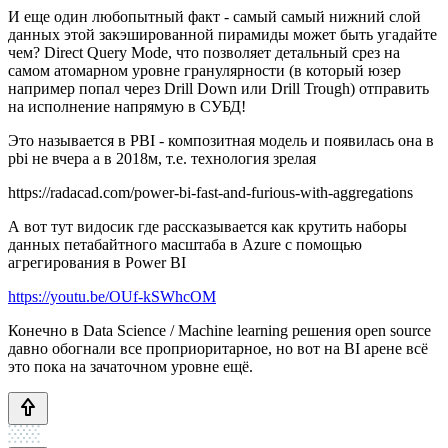
И еще один любопытный факт - самый самый нижний слой
данных этой закэшированной пирамиды может быть угадайте
чем? Direct Query Mode, что позволяет детальный срез на
самом атомарном уровне гранулярности (в который юзер
например попал через Drill Down или Drill Trough) отправить
на исполнение напрямую в СУБД!
Это называется в PBI - композитная модель и появилась она в
pbi не вчера а в 2018м, т.е. технология зрелая
https://radacad.com/power-bi-fast-and-furious-with-aggregations
А вот тут видосик где рассказывается как крутить наборы
данных петабайтного масштаба в Azure с помощью
агрегирования в Power BI
https://youtu.be/OUf-kSWhcOM
Конечно в Data Science / Machine learning решения open source
давно обогнали все проприоритарное, но вот на BI арене всё
это пока на зачаточном уровне ещё.