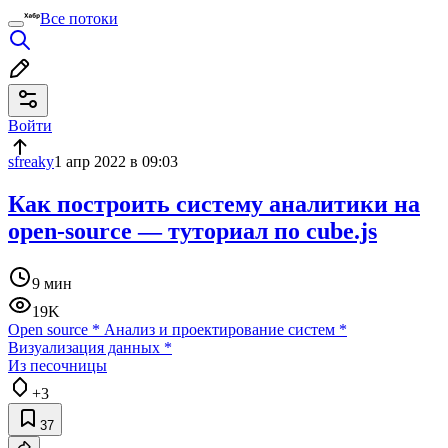
Все потоки
Войти
sfreaky
1 апр 2022 в 09:03
Как построить систему аналитики на
open-source — туториал по cube.js
9 мин
19K
Open source
*
Анализ и проектирование систем
*
Визуализация данных
*
Из песочницы
+3
37