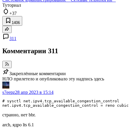
Туториал
+37
1406
311
Комментарии
311
Закреплённые комментарии
НЛО прилетело и опубликовало эту надпись здесь
s7eepz
28 апр 2023 в 15:14
# sysctl net.ipv4.tcp_available_congestion_control

net.ipv4.tcp_available_congestion_control = reno cubic 
странно, нет bbr.
arch, ядро lts 6.1