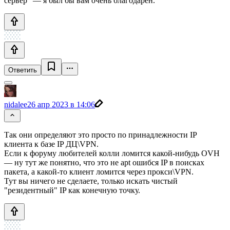
сервер" — я был бы вам очень благодарен.
Ответить
nidalee
26 апр 2023 в 14:06
Так они определяют это просто по принадлежности IP
клиента к базе IP ДЦ\VPN.
Если к форуму любителей колли ломится какой-нибудь OVH
— ну тут же понятно, что это не apt ошибся IP в поисках
пакета, а какой-то клиент ломится через прокси\VPN.
Тут вы ничего не сделаете, только искать чистый
"резидентный" IP как конечную точку.