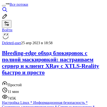
Все потоки
Войти
Deleted-user
25 апр 2023 в 18:58
Bleeding-edge обход блокировок с
полной маскировкой: настраиваем
сервер и клиент XRay с XTLS-Reality
быстро и просто
Простой
11 мин
745K
Настройка Linux
*
Информационная безопасность
*
Системное администрирование
*
Сетевые технологии
*