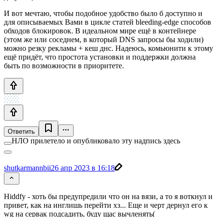
И вот мечтаю, чтобы подобное удобство было б доступно и
для описываемых Вами в цикле статей bleeding-edge способов
обходов блокировок. В идеальном мире ещё в контейнере
(этом же или соседнем, в который DNS запросы бы ходили)
можно резку рекламы + кеш днс. Надеюсь, комьюнити к этому
ещё придёт, что простота установки и поддержки должна
быть по возможности в приоритете.
Ответить
НЛО прилетело и опубликовало эту надпись здесь
shutkarmannbii
26 апр 2023 в 16:18
Hiddfy - хоть бы предупредили что он на вязи, а то я воткнул и
привет, как на инглишь перейти хз... Еще и черт дернул его к
wg на сервак подсадить, буду щас вычленять(