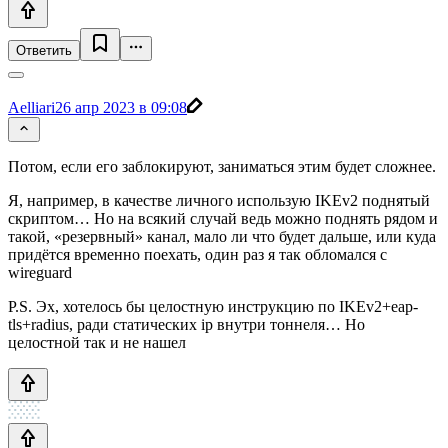
Ответить
Aelliari
26 апр 2023 в 09:08
Потом, если его заблокируют, заниматься этим будет сложнее.
Я, например, в качестве личного использую IKEv2 поднятый
скриптом… Но на всякий случай ведь можно поднять рядом и
такой, «резервный» канал, мало ли что будет дальше, или куда
придётся временно поехать, один раз я так обломался с
wireguard
P.S. Эх, хотелось бы целостную инструкцию по IKEv2+eap-
tls+radius, ради статических ip внутри тоннеля… Но
целостной так и не нашел