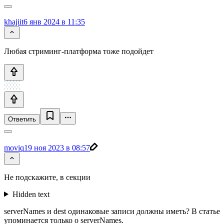
khajiit
6 янв 2024 в 11:35
Любая стриминг-платформа тоже подойдет
Ответить
moviq
19 ноя 2023 в 08:57
Не подскажите, в секции
Hidden text
serverNames и dest одинаковые записи должны иметь? В статье
упоминается только о serverNames.