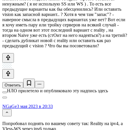
ненужным? ( я не использую SS или WS ) . То есть все
предыдущие варианты как бы обесценились? Или оставить
vision как запасной вариант.. ? Хотя в чем там "запас"? -
наверное смысла в предыдущих вариантах уже нет? Вот если
я хочу иметь пару или тройку серверов на всякий случай -
тогда на одном вот этот последний вариант с reality , на
втором Naive уже есть (стОит на него надеяться?) а на третий?
- сделать дубликат новой с reality или оставить как раз
предыдущий с vision ? Что бы вы посоветовали?
Ответить
НЛО прилетело и опубликовало эту надпись здесь
NGaGe
3 мая 2023 в 20:33
Попробовал поднять по вашему совету так: Reality на ipv4, а
Vless-WS через ipv6 только