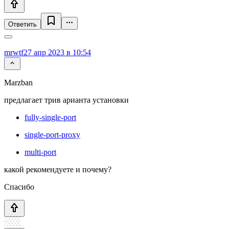
Ответить
mrwtf
27 апр 2023 в 10:54
Marzban
предлагает трив арианта установки
fully-single-port
single-port-proxy
multi-port
какой рекомендуете и почему?
Спасибо