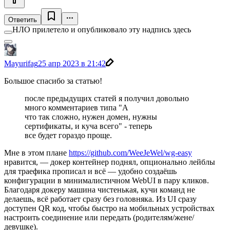
Ответить
НЛО прилетело и опубликовало эту надпись здесь
Mayurifag
25 апр 2023 в 21:42
Большое спасибо за статью!
после предыдущих статей я получил довольно
много комментариев типа "А
что так сложно, нужен домен, нужны
сертификаты, и куча всего" - теперь
все будет гораздо проще.
Мне в этом плане
https://github.com/WeeJeWel/wg-easy
нравится, — докер контейнер поднял, опционально лейблы
для траефика прописал и всё — удобно создаёшь
конфигурации в минималистичном WebUI в пару кликов.
Благодаря докеру машина чистенькая, кучи команд не
делаешь, всё работает сразу без головняка. Из UI cразу
доступен QR код, чтобы быстро на мобильных устройствах
настроить соединение или передать (родителям/жене/
девушке).