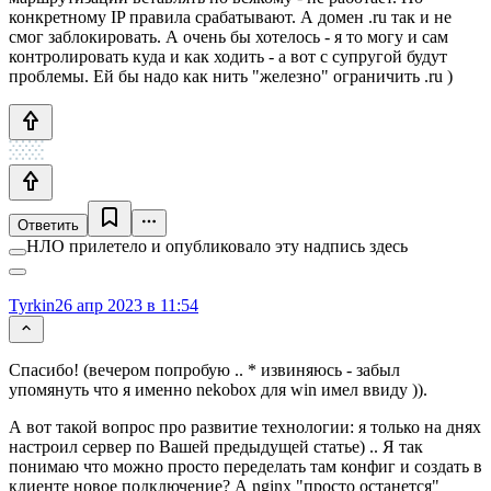
конкретному IP правила срабатывают. А домен .ru так и не
смог заблокировать. А очень бы хотелось - я то могу и сам
контролировать куда и как ходить - а вот с супругой будут
проблемы. Ей бы надо как нить "железно" ограничить .ru )
Ответить
НЛО прилетело и опубликовало эту надпись здесь
Tyrkin
26 апр 2023 в 11:54
Спасибо! (вечером попробую .. * извиняюсь - забыл
упомянуть что я именно nekobox для win имел ввиду )).
А вот такой вопрос про развитие технологии: я только на днях
настроил сервер по Вашей предыдущей статье) .. Я так
понимаю что можно просто переделать там конфиг и создать в
клиенте новое подключение? А nginx "просто останется"