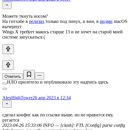
Можете ткнуть носом?
На гитхабе в
релизах
только под линух, и вин, в
ридми
macOS
вычернут
Wings X требует макось старше 13 и не хочет на старой моей
системе запускаться (
Ответить
НЛО прилетело и опубликовало эту надпись здесь
AlexHighTower
26 апр 2023 в 12:34
сделал конфиг как по ссылке выше, но не нравится ему,
ругается
2023-04-26 15:33:06 INFO — [clash]: FTL [Config] parse config