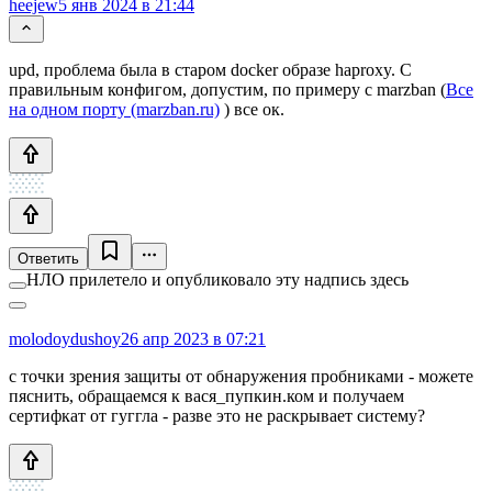
heejew
5 янв 2024 в 21:44
upd, проблема была в старом docker образе haproxy. С
правильным конфигом, допустим, по примеру с marzban (
Все
на одном порту (marzban.ru)
) все ок.
Ответить
НЛО прилетело и опубликовало эту надпись здесь
molodoydushoy
26 апр 2023 в 07:21
с точки зрения защиты от обнаружения пробниками - можете
пяснить, обращаемся к вася_пупкин.ком и получаем
сертифкат от гуггла - разве это не раскрывает систему?