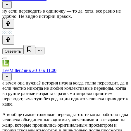
ну если переводить в одиночку — то да, хотя, все равно не
удобно. Не видно истории правок.
Ответить
LeeMiller
2 янв 2010 в 11:00
а зачем она нужна? история нужна когда толпа переводит. да и
если честно никогда не любил коллективные переводы, когда
в группе разные возраста с разными мировосприятием
переводят, зачастую без редакции одного человека приводит к
каше.
А вообще самые толковые переводы это те когда работают два
человека обьединенные одними увлечениями и взглядами на
жанр, которые прониклись оригинальным просмотром и
прочувствовали атмосферу, и лишь только после просмотра,