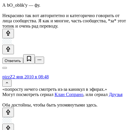
А bO_oblik'у — фу.
Некрасиво так вот авторитетно и категорично говорить от
лица сообщества. Я как и многие, часть сообщества, *за* этот
топик и очень рад переводу.
Ответить
pizzZ
2 янв 2010 в 08:48
«попросту нечего смотреть из-за каникул в эфирах.»
Могут посмотреть сериал
Клан Сопрано
, или сериал
Друзья
Оба достойны, чтобы быть упомянутыми здесь.