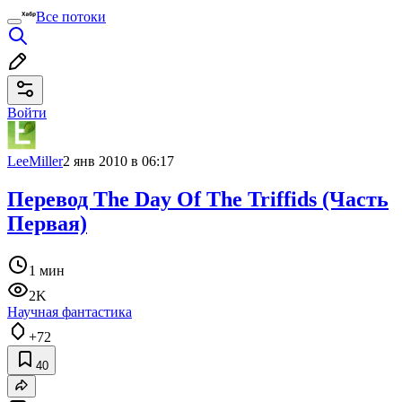
Все потоки
Войти
LeeMiller
2 янв 2010 в 06:17
Перевод The Day Of The Triffids (Часть
Первая)
1 мин
2K
Научная фантастика
+72
40