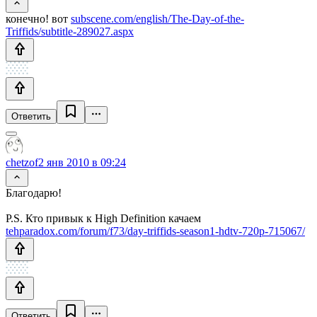
конечно! вот
subscene.com/english/The-Day-of-the-
Triffids/subtitle-289027.aspx
Ответить
chetzof
2 янв 2010 в 09:24
Благодарю!
P.S. Кто привык к High Definition качаем
tehparadox.com/forum/f73/day-triffids-season1-hdtv-720p-715067/
Ответить