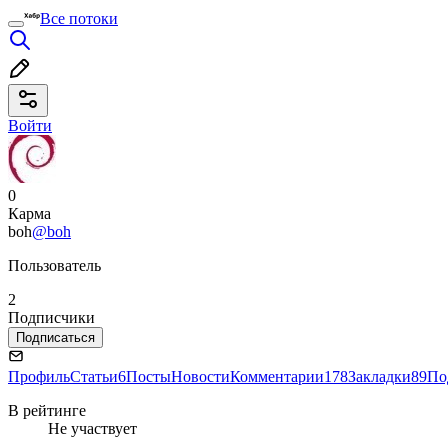
Все потоки
Войти
0
Карма
boh
@boh
Пользователь
2
Подписчики
Подписаться
Профиль
Статьи
6
Посты
Новости
Комментарии
178
Закладки
89
По
В рейтинге
Не участвует