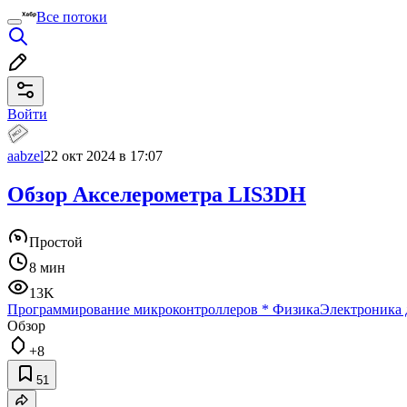
Все потоки
Войти
aabzel
22 окт 2024 в 17:07
Обзор Акселерометра LIS3DH
Простой
8 мин
13K
Программирование микроконтроллеров
*
Физика
Электроника
Обзор
+8
51