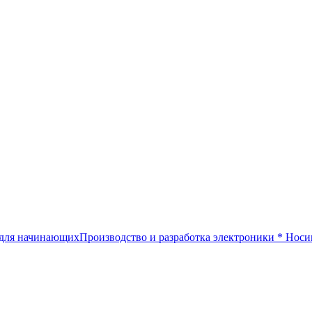
 для начинающих
Производство и разработка электроники
*
Носи