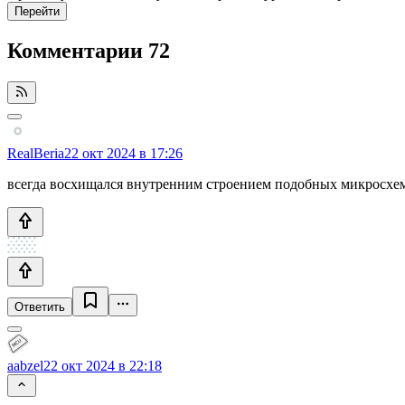
Перейти
Комментарии
72
RealBeria
22 окт 2024 в 17:26
всегда восхищался внутренним строением подобных микросхем
Ответить
aabzel
22 окт 2024 в 22:18