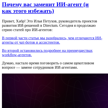
Почему вас заменит ИИ‑агент (и
как этого избежать)
Привет, Хабр! Это Илья Петухов, руководитель проектов
развития ИИ-решений в Directum. Сегодня я продолжаю
серию статей про ИИ-агентов:
В первой части статьи мы разобрались, чем отличаются ИИ-
агенты от чат-ботов и ассистентов.
Во второй остановились подробнее на преимуществах
workflow-агентов.
Думаю, настало время поговорить о самом щекотливом
вопросе — замене сотрудников ИИ-агентами.