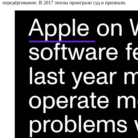
передёргивание. В 2017 эпплы проиграли суд и признали.