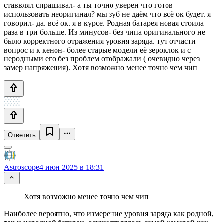
ставвлял спрашивал- а ты точно уверен что готов
использовать неоригинал? мы зуб не даём что всё ок будет. я
говорил- да. всё ок. я в курсе. Родная батарея новая стоила
раза в три больше. Из минусов- без чипа оригинального не
было корректного отражения уровня заряда. тут отчасти
вопрос и к кенон- более старые модели её зероклок и с
неродными его без проблем отображали ( очевидно через
замер напряжения). Хотя возможно менее точно чем чип
Ответить
Astroscope
4 июн 2025 в 18:31
Хотя возможно менее точно чем чип
Наиболее вероятно, что измерение уровня заряда как родной,