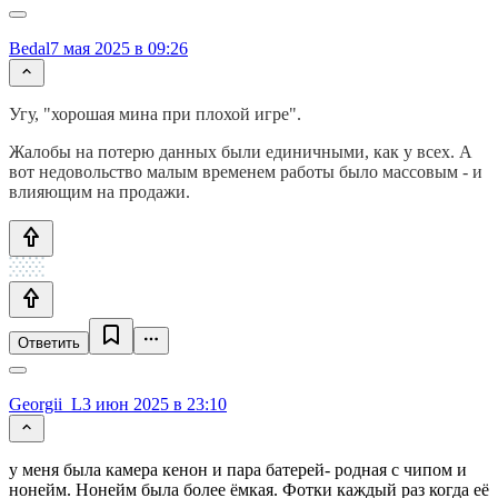
Bedal
7 мая 2025 в 09:26
Угу, "хорошая мина при плохой игре".
Жалобы на потерю данных были единичными, как у всех. А
вот недовольство малым временем работы было массовым - и
влияющим на продажи.
Ответить
Georgii_L
3 июн 2025 в 23:10
у меня была камера кенон и пара батерей- родная с чипом и
нонейм. Нонейм была более ёмкая. Фотки каждый раз когда её