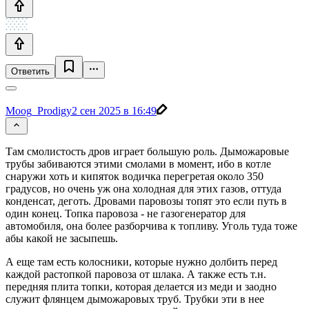
Ответить
Moog_Prodigy
2 сен 2025 в 16:49
Там смолистость дров играет большую роль. Дыможаровые
трубы забиваются этими смолами в момент, ибо в котле
снаружи хоть и кипяток водичка перегретая около 350
градусов, но очень уж она холодная для этих газов, оттуда
конденсат, деготь. Дровами паровозы топят это если путь в
один конец. Топка паровоза - не газогенератор для
автомобиля, она более разборчива к топливу. Уголь туда тоже
абы какой не засыпешь.
А еще там есть колосники, которые нужно долбить перед
каждой растопкой паровоза от шлака. А также есть т.н.
передняя плита топки, которая делается из меди и заодно
служит флянцем дыможаровых труб. Трубки эти в нее