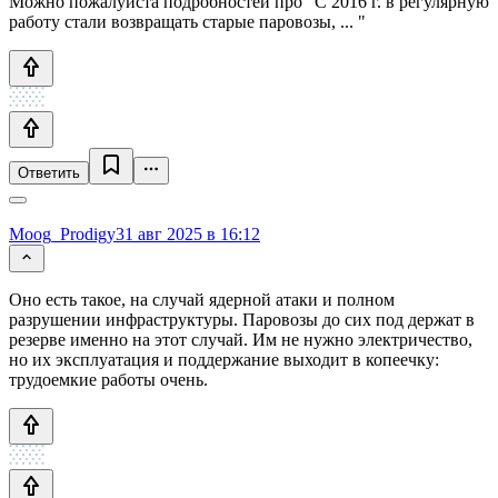
Можно пожалуйста подробностей про "С 2016 г. в регулярную
работу стали возвращать старые паровозы, ... "
Ответить
Moog_Prodigy
31 авг 2025 в 16:12
Оно есть такое, на случай ядерной атаки и полном
разрушении инфраструктуры. Паровозы до сих под держат в
резерве именно на этот случай. Им не нужно электричество,
но их эксплуатация и поддержание выходит в копеечку:
трудоемкие работы очень.