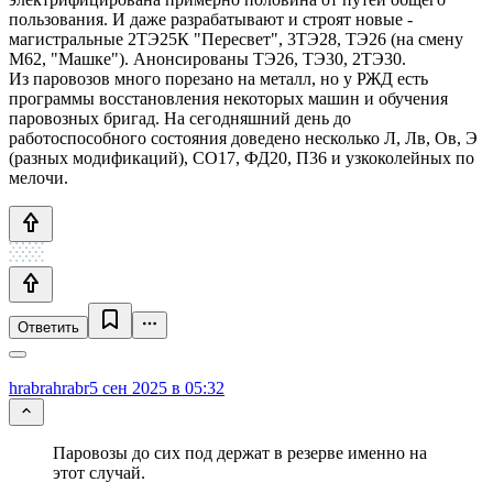
пользования. И даже разрабатывают и строят новые -
магистральные 2ТЭ25К "Пересвет", 3ТЭ28, ТЭ26 (на смену
М62, "Машке"). Анонсированы ТЭ26, ТЭ30, 2ТЭ30.
Из паровозов много порезано на металл, но у РЖД есть
программы восстановления некоторых машин и обучения
паровозных бригад. На сегодняшний день до
работоспособного состояния доведено несколько Л, Лв, Ов, Э
(разных модификаций), СО17, ФД20, П36 и узкоколейных по
мелочи.
Ответить
hrabrahrabr
5 сен 2025 в 05:32
Паровозы до сих под держат в резерве именно на
этот случай.