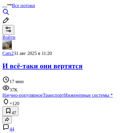
Все потоки
Войти
Catx2
31 авг 2025 в 11:20
И всё-таки они вертятся
17 мин
37K
Научно-популярное
Транспорт
Инженерные системы
*
+120
47
44