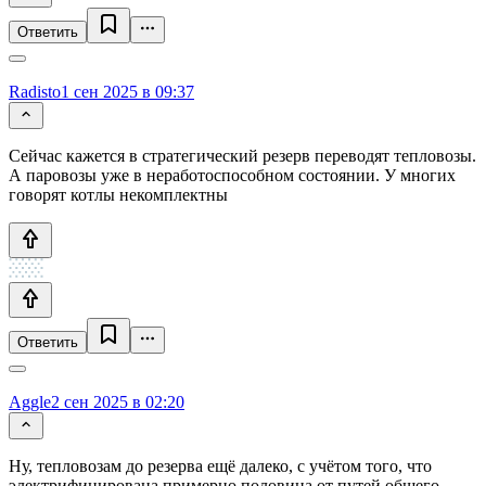
Ответить
Radisto
1 сен 2025 в 09:37
Сейчас кажется в стратегический резерв переводят тепловозы.
А паровозы уже в неработоспособном состоянии. У многих
говорят котлы некомплектны
Ответить
Aggle
2 сен 2025 в 02:20
Ну, тепловозам до резерва ещё далеко, с учётом того, что
электрифицирована примерно половина от путей общего