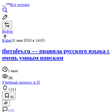
Все потоки
Войти
Kalan
31 мая 2010 в 14:03
therules.ru — правила русского языка с
очень умным поиском
1 мин
3K
Учебный процесс в IT
+211
75
122