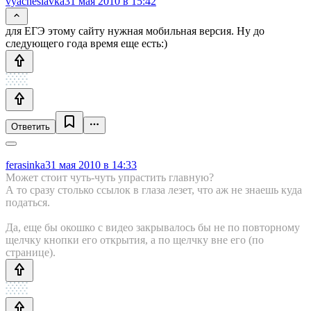
vyacheslavka
31 мая 2010 в 15:42
для ЕГЭ этому сайту нужная мобильная версия. Ну до
следующего года время еще есть:)
Ответить
ferasinka
31 мая 2010 в 14:33
Может стоит чуть-чуть упрастить главную?
А то сразу столько ссылок в глаза лезет, что аж не знаешь куда
податься.
Да, еще бы окошко с видео закрывалось бы не по повторному
щелчку кнопки его открытия, а по щелчку вне его (по
странице).