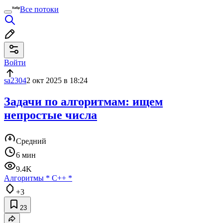
Все потоки
Войти
sa2304
2 окт 2025 в 18:24
Задачи по алгоритмам: ищем
непростые числа
Средний
6 мин
9.4K
Алгоритмы
*
C++
*
+3
23