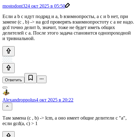
mostodont32
4 окт 2025 в 05:50
Если a b c идут подряд и a, b взимнопросты, а c и b нет, при
замене (c , b) -> на gcd проверять взаимнопростоту с a не надо.
gcd точно делит b, значит, тоже не будет иметь общих
делителей с a. После этого задача становится однопроходной
и тривиальной.
Ответить
Alexandroppolus
4 окт 2025 в 20:22
Там замена (c , b) -> lcm, а оно имеет общие делители с "а",
если gcd(a, c) > 1