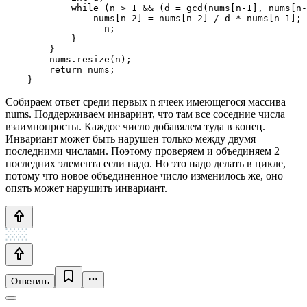
            while (n > 1 && (d = gcd(nums[n-1], nums[n-
                nums[n-2] = nums[n-2] / d * nums[n-1];

                --n;

            }

        }

        nums.resize(n);

        return nums;

    }
Собираем ответ среди первых n ячеек имеющегося массива
nums. Поддерживаем инваринт, что там все соседние числа
взаимнопросты. Каждое число добавялем туда в конец.
Инвариант может быть нарушен только между двумя
последними числами. Поэтому проверяем и объединяем 2
последних элемента если надо. Но это надо делать в цикле,
потому что новое объединенное число изменилось же, оно
опять может нарушить инвариант.
Ответить