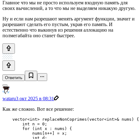
Главное что мы не просто используем входную память для
своих вычислений, а то что мы не выделяем никакую другую.
Ну и если нам разрешают менять аргумент функции, значит и
разрешают сделать его пустым, украв его память. И
естественно что выкинув из решения аллокацию на
полмегабайта оно станет быстрее.
Ответить
wataru
3 окт 2025 в 08:31
Как же сложно. Вот все решение:
    vector<int> replaceNonCoprimes(vector<int>& nums) {

        int n = 0;

        for (int x : nums) {

            nums[n++] = x;

            int d;
