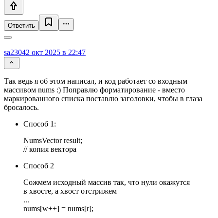
Ответить
sa2304
2 окт 2025 в 22:47
Так ведь я об этом написал, и код работает со входным
массивом nums :) Поправлю форматирование - вместо
маркированного списка поставлю заголовки, чтобы в глаза
бросалось.
Способ 1:
NumsVector result;
// копия вектора
Способ 2
Сожмем исходный массив так, что нули окажутся
в хвосте, а хвост отстрижем
...
nums[w++] = nums[r];
...