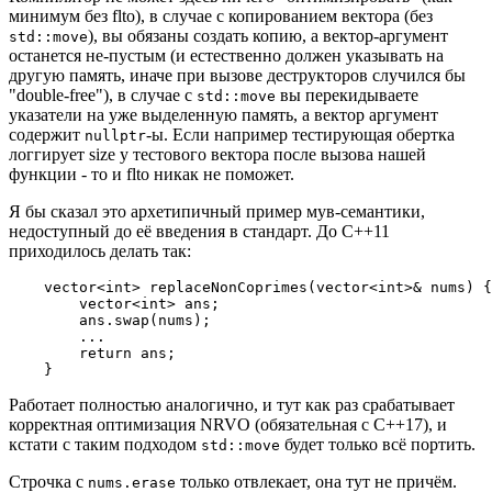
минимум без flto), в случае с копированием вектора (без
), вы обязаны создать копию, а вектор-аргумент
std::move
останется не-пустым (и естественно должен указывать на
другую память, иначе при вызове деструкторов случился бы
"double-free"), в случае с
вы перекидываете
std::move
указатели на уже выделенную память, а вектор аргумент
содержит
-ы. Если например тестирующая обертка
nullptr
логгирует size у тестового вектора после вызова нашей
функции - то и flto никак не поможет.
Я бы сказал это архетипичный пример мув-семантики,
недоступный до её введения в стандарт. До С++11
приходилось делать так:
    vector<int> replaceNonCoprimes(vector<int>& nums) {

        vector<int> ans;

        ans.swap(nums);

        ...

        return ans;

    }
Работает полностью аналогично, и тут как раз срабатывает
корректная оптимизация NRVO (обязательная с C++17), и
кстати с таким подходом
будет только всё портить.
std::move
Строчка с
только отвлекает, она тут не причём.
nums.erase