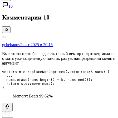
10
Комментарии
10
gchebanov
2 окт 2025 в 20:15
Вместо того что бы выделять новый вектор под ответ, можно
отдать уже выделенную память, раз уж нам разрешили менять
аргумент.
vector<int> replaceNonCoprimes(vector<int>& nums) {

  ...

  nums.erase(nums.begin() + k, nums.end());

  return std::move(nums);

}
Memory: Beats
99.62%