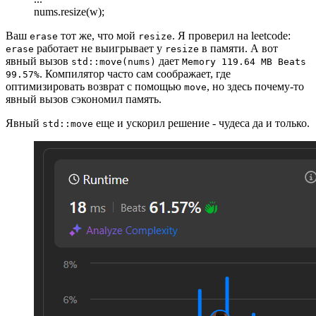
nums.resize(w);
Ваш
тот же, что мой
. Я проверил на leetcode:
erase
resize
работает не выигрывает у
в памяти. А вот
erase
resize
явный вызов
дает
std::move(nums)
Memory 119.64 MB Beats
. Компилятор часто сам соображает, где
99.57%
оптимизировать возврат с помощью
, но здесь почему-то
move
явный вызов сэкономил память.
Явный
еще и ускорил решение - чудеса да и только.
std::move