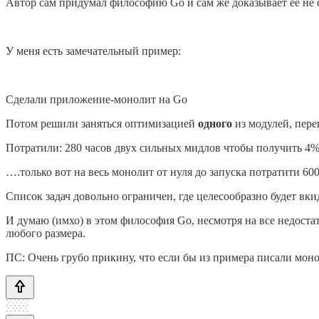
Автор сам придумал философию Go и сам же доказывает ее не 
У меня есть замечательный пример:
Сделали приложение-монолит на Go
Потом решили заняться оптимизацией
одного
из модулей, пер
Потратили: 280 часов двух сильных мидлов чтобы получить 4%
….только вот на весь монолит от нуля до запуска потратити 600
Список задач довольно ограничен, где целесообразно будет в
И думаю (имхо) в этом философия Go, несмотря на все недоста
любого размера.
ПС: Очень грубо прикину, что если бы из примера писали монол