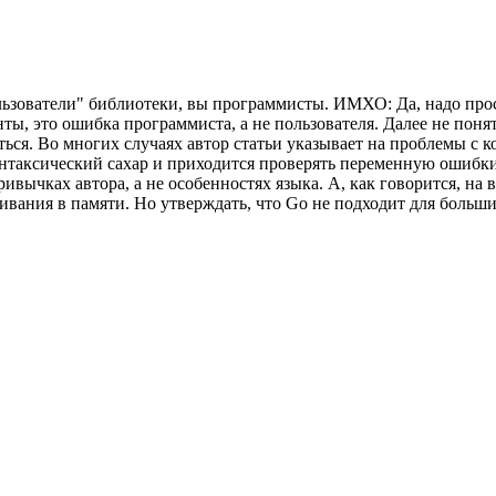
пользователи" библиотеки, вы программисты. ИМХО: Да, надо пр
анты, это ошибка программиста, а не пользователя. Далее не пон
ться. Во многих случаях автор статьи указывает на проблемы с к
синтаксический сахар и приходится проверять переменную ошибки
ривычках автора, а не особенностях языка. А, как говорится, на
ивания в памяти. Но утверждать, что Go не подходит для больши