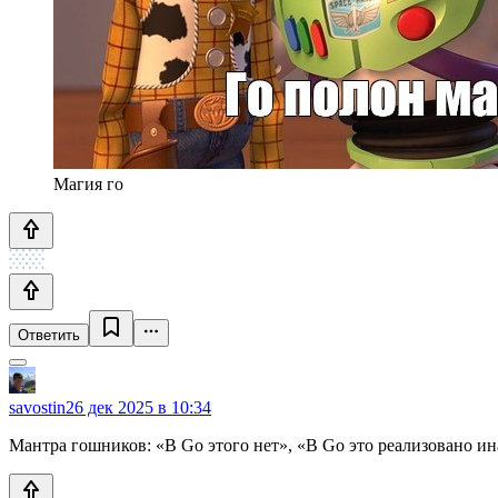
Магия го
Ответить
savostin
26 дек 2025 в 10:34
Мантра гошников: «В Go этого нет», «В Go это реализовано ин