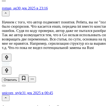
roman_ag
30 дек 2025 в 23:16
Начнем с того, что автор подменяет понятия. Ребята, вы не "
было сюрпризов. Что касается enum, передача int вместо конст
ошибок. Судя по коду проверки, автор даже не пытался разобра
Так же автор возмущается тем, что в Go нельзя использовать 
возвращать две переменных. Вся статья, по сути, основана на п
мне не нравятся. Например, серилизация структур из-за выравн
т.д. Что-то пока не видел потенциальной замены на Rust
Ответить
unicorn_style
31 дек 2025 в 00:45