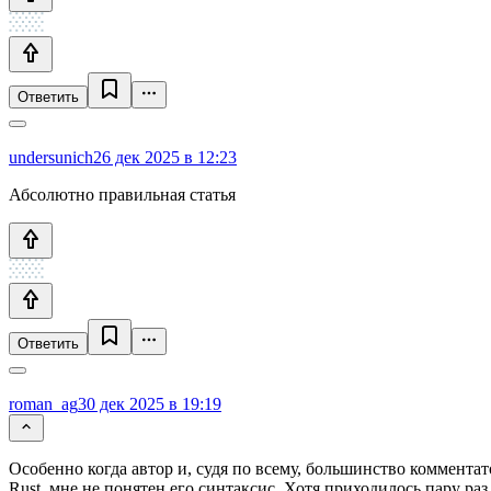
Ответить
undersunich
26 дек 2025 в 12:23
Абсолютно правильная статья
Ответить
roman_ag
30 дек 2025 в 19:19
Особенно когда автор и, судя по всему, большинство комментат
Rust, мне не понятен его синтаксис. Хотя приходилось пару раз п