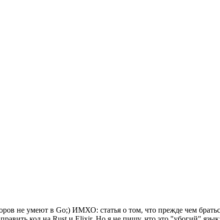
оров не умеют в Go;) ИМХО: статья о том, что прежде чем братьс
равить код на Rust и Elixir. Но я не пишу, что это "убогий" язык