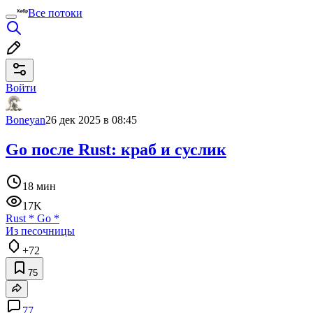
Все потоки
Войти
Boneyan
26 дек 2025 в 08:45
Go после Rust: краб и суслик
18 мин
17K
Rust
*
Go
*
Из песочницы
+72
75
77