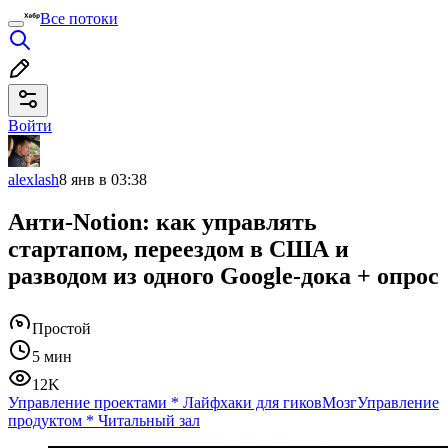
Все потоки
Войти
alexlash
8 янв в 03:38
Анти-Notion: как управлять
стартапом, переездом в США и
разводом из одного Google-дока + опрос
Простой
5 мин
12K
Управление проектами
*
Лайфхаки для гиков
Мозг
Управление
продуктом
*
Читальный зал