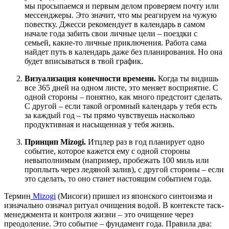
мы просыпаемся и первым делом проверяем почту или
мессенджеры. Это значит, что мы реагируем на чужую
повестку. Джесси рекомендует в календарь в самом
начале года забить свои личные цели – поездки с
семьей, какие-то личные приключения. Работа сама
найдет путь в календарь даже без планирования. Но она
будет вписываться в твой график.
Визуализация конечности времени.
Когда ты видишь
все 365 дней на одном листе, это меняет восприятие. С
одной стороны – понятно, как много предстоит сделать.
С другой – если такой огромный календарь у тебя есть
за каждый год – ты прямо чувствуешь насколько
продуктивная и насыщенная у тебя жизнь.
Принцип Mizogi.
Итцлер раз в год планирует одно
событие, которое кажется ему с одной стороны
невыполнимым (например, пробежать 100 миль или
проплыть через ледяной залив), с другой стороны – если
это сделать, то оно станет настоящим событием года.
Термин
Mizogi
(Мисоги) пришел из японского синтоизма и
изначально означал ритуал очищения водой. В контексте таск-
менеджмента и контроля жизни – это очищение через
преодоление. Это событие – фундамент года. Правила два: