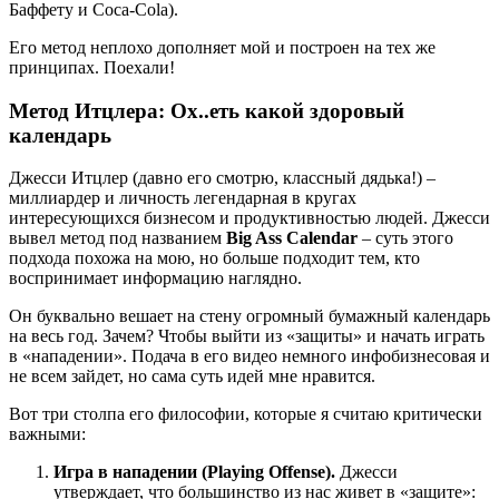
Баффету и Coca-Cola).
Его метод неплохо дополняет мой и построен на тех же
принципах. Поехали!
Метод Итцлера: Ох..еть какой здоровый
календарь
Джесси Итцлер (давно его смотрю, классный дядька!) –
миллиардер и личность легендарная в кругах
интересующихся бизнесом и продуктивностью людей. Джесси
вывел метод под названием
Big Ass Calendar
– суть этого
подхода похожа на мою, но больше подходит тем, кто
воспринимает информацию наглядно.
Он буквально вешает на стену огромный бумажный календарь
на весь год. Зачем? Чтобы выйти из «защиты» и начать играть
в «нападении». Подача в его видео немного инфобизнесовая и
не всем зайдет, но сама суть идей мне нравится.
Вот три столпа его философии, которые я считаю критически
важными:
Игра в нападении (Playing Offense).
Джесси
утверждает, что большинство из нас живет в «защите»: