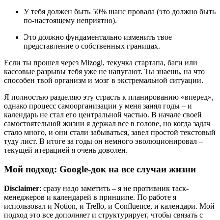
У тебя должен быть 50% шанс провала (это должно быть
по-настоящему неприятно).
Это должно фундаментально изменить твое
представление о собственных границах.
Если ты прошел через Mizogi, текучка стартапа, баги или
кассовые разрывы тебя уже не напугают. Ты знаешь, на что
способен твой организм и мозг в экстремальной ситуации.
Я полностью разделяю эту страсть к планированию «вперед»,
однако процесс самоорганизации у меня занял годы – и
календарь не стал его центральной частью. В начале своей
самостоятельной жизни я держал все в голове, но когда задач
стало много, и они стали забываться, завел простой текстовый
туду лист. В итоге за годы он немного эволюционировал –
текущей итерацией я очень доволен.
Мой подход: Google-док на все случаи жизни
Disclaimer
: сразу надо заметить – я не противник таск-
менеджеров и календарей в принципе. По работе я
использовал и Notion, и Trello, и Confluence, и календари. Мой
подход это все дополняет и структурирует, чтобы связать с