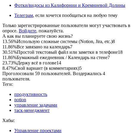
Фотки/видосы из Калифорнии и Кремниевой Долины
Телеграм
, если хочется пообщаться на любую тему
Только зарегистрированные пользователи могут участвовать в
опросе.
Войдите
, пожалуйста.
А как вы планируете свою жизнь?
13.56%
Использую сложные системы (Notion, Jira, etc.)
8
11.86%
Все завязано на календарь
7
30.51%
Простой текстовый файл или заметки в телефоне
18
11.86%
Бумажный ежедневник / Календарь на стене
7
23.73%
Держу всё в голове
14
8.47%
Свой вариант (в комментариях)
5
Проголосовали 59 пользователей. Воздержались 4
пользователя.
Теги:
продуктивность
notion
управление задачами
таск-менеджмент
Хабы:
Управление проектами