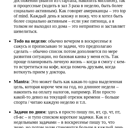
достижений (выйти из стартапа, накопить миллион), так
и процессные (ходить в зал 3 раза в неделю, быть более
социально активным). Как говорят американцы – это top
of mind. Каждый день я захожу и вижу, что я хотел быть
более социально активным – если уже пятница, а я
толком не выходил из дома – это неприятно и заставляет
шевелиться.
Todo на неделю
: обычно вечером в воскресенье я
сажусь и прописываю те задачи, что предполагаю
сделать – обычно список потом дополняется по мере
развития ситуации, но базовая канва у меня есть. Так
проще планировать личную жизнь – когда я смогу с кем-
то встретиться на кофе, когда помочь друзьям, когда
воткнуть прием у доктора.
Mantra
: Это может быть как какая-то одна выделенная
цель, которая короче чем на год, но длиннее недели –
накопить на оплату налогов, например. Или просто
какой-то девиз на текущий отрезок времени – больше
спорта / читаю каждую неделю и т.п.
Задачи по дням
: здесь я просто пишу пн, вт, ср, чт, пт,
сб-вс – и тупо списком короткие задачки. Как и с
недельными задачами – в воскресенье пишу то, что
знаю, но потом задач становится больше в каждый день.