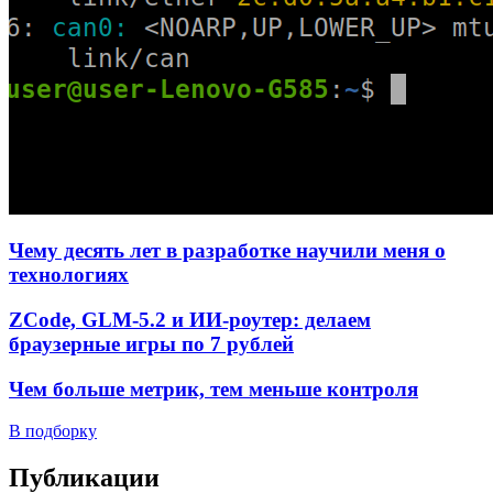
Чему десять лет в разработке научили меня о
технологиях
ZCode, GLM-5.2 и ИИ-роутер: делаем
браузерные игры по 7 рублей
Чем больше метрик, тем меньше контроля
В подборку
Публикации