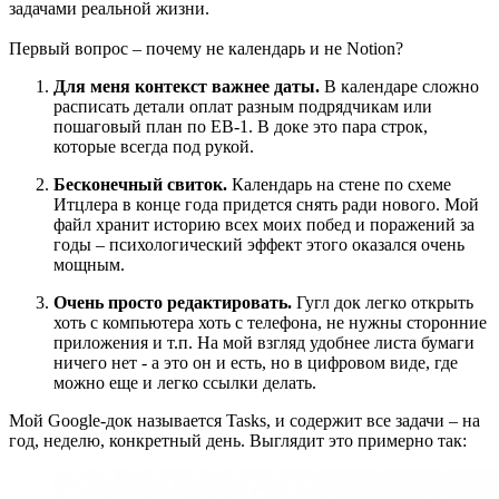
задачами реальной жизни.
Первый вопрос – почему не календарь и не Notion?
Для меня контекст важнее даты.
В календаре сложно
расписать детали оплат разным подрядчикам или
пошаговый план по EB-1. В доке это пара строк,
которые всегда под рукой.
Бесконечный свиток.
Календарь на стене по схеме
Итцлера в конце года придется снять ради нового. Мой
файл хранит историю всех моих побед и поражений за
годы – психологический эффект этого оказался очень
мощным.
Очень просто редактировать.
Гугл док легко открыть
хоть с компьютера хоть с телефона, не нужны сторонние
приложения и т.п. На мой взгляд удобнее листа бумаги
ничего нет - а это он и есть, но в цифровом виде, где
можно еще и легко ссылки делать.
Мой Google-док называется Tasks, и содержит все задачи – на
год, неделю, конкретный день. Выглядит это примерно так: