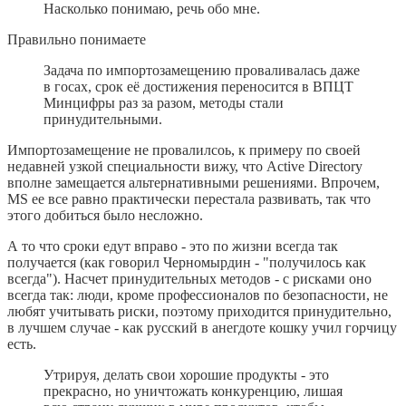
Насколько понимаю, речь обо мне.
Правильно понимаете
Задача по импортозамещению проваливалась даже
в госах, срок её достижения переносится в ВПЦТ
Минцифры раз за разом, методы стали
принудительными.
Импортозамещение не провалилсоь, к примеру по своей
недавней узкой специальности вижу, что Active Directory
вполне замещается альтернативными решениями. Впрочем,
MS ее все равно практически перестала развивать, так что
этого добиться было несложно.
А то что сроки едут вправо - это по жизни всегда так
получается (как говорил Черномырдин - "получилось как
всегда"). Насчет принудительных методов - с рисками оно
всегда так: люди, кроме профессионалов по безопасности, не
любят учитывать риски, поэтому приходится принудительно,
в лучшем случае - как русский в анегдоте кошку учил горчицу
есть.
Утрируя, делать свои хорошие продукты - это
прекрасно, но уничтожать конкуренцию, лишая