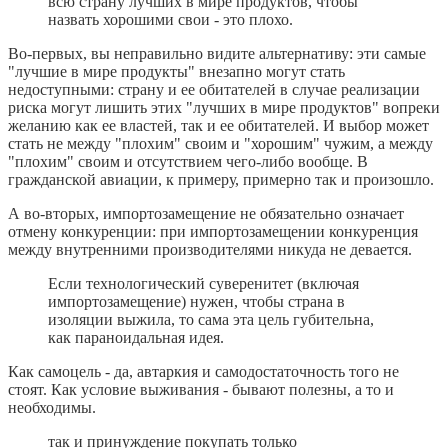
всю страну лучших в мире продуктов, чтобы
назвать хорошими свои - это плохо.
Во-первых, вы неправильно видите альтернативу: эти самые
"лучшие в мире продукты" внезапно могут стать
недоступными: страну и ее обитателей в случае реализации
риска могут лишить этих "лучших в мире продуктов" вопреки
желанию как ее властей, так и ее обитателей. И выбор может
стать не между "плохим" своим и "хорошим" чужим, а между
"плохим" своим и отсутствием чего-либо вообще. В
гражданской авиации, к примеру, примерно так и произошло.
А во-вторых, импортозамещение не обязательно означает
отмену конкуренции: при импортозамещении конкуренция
между внутренними производителями никуда не девается.
Если технологический суверенитет (включая
импортозамещение) нужен, чтобы страна в
изоляции выжила, то сама эта цель губительна,
как параноидальная идея.
Как самоцель - да, автаркия и самодостаточность того не
стоят. Как условие выживания - бывают полезны, а то и
необходимы.
так и принуждение покупать только