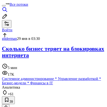
Все потоки
Войти
gliderman
29 янв в 03:30
Cколько бизнес теряет на блокировках
интернета
5 мин
17K
Системное администрирование
*
Управление разработкой
*
Бизнес-модели
*
Финансы в IT
Аналитика
+61
39