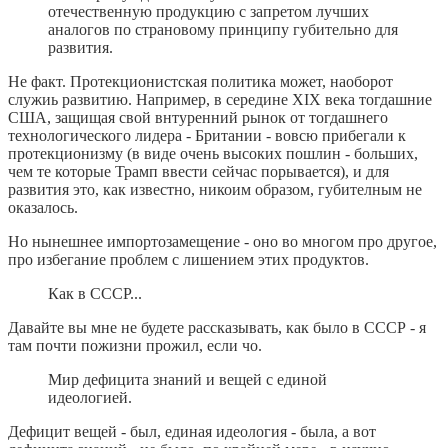
отечественную продукцию с запретом лучших
аналогов по страновому принципу губительно для
развития.
Не факт. Протекционистская политика может, наоборот
служиь развитию. Например, в середине XIX века тогдашние
США, защищая свой внтуренний рынок от тогдашнего
технологического лидера - Британии - вовсю прибегали к
протекционизму (в виде очень высоких пошлин - больших,
чем те которые Трамп ввести сейчас порывается), и для
развития это, как известно, никоим образом, губителным не
оказалось.
Но нынешнее импортозамещение - оно во многом про другое,
про избегание проблем с лишением этих продуктов.
Как в СССР...
Давайте вы мне не будете рассказывать, как было в СССР - я
там почти пожизни прожил, если чо.
Мир дефицита знаний и вещей с единой
идеологией.
Дефицит вещей - был, единая идеология - была, а вот