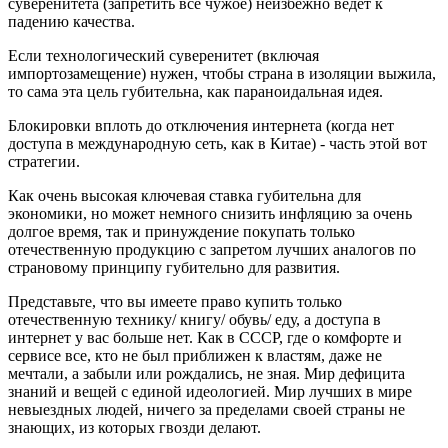
суверенитета (запретить всё чужое) неизбежно ведёт к
падению качества.
Если технологический суверенитет (включая
импортозамещение) нужен, чтобы страна в изоляции выжила,
то сама эта цель губительна, как параноидальная идея.
Блокировки вплоть до отключения интернета (когда нет
доступа в международную сеть, как в Китае) - часть этой вот
стратегии.
Как очень высокая ключевая ставка губительна для
экономики, но может немного снизить инфляцию за очень
долгое время, так и принуждение покупать только
отечественную продукцию с запретом лучших аналогов по
страновому принципу губительно для развития.
Представьте, что вы имеете право купить только
отечественную технику/ книгу/ обувь/ еду, а доступа в
интернет у вас больше нет. Как в СССР, где о комфорте и
сервисе все, кто не был приближен к властям, даже не
мечтали, а забыли или рождались, не зная. Мир дефицита
знаний и вещей с единой идеологией. Мир лучших в мире
невыездных людей, ничего за пределами своей страны не
знающих, из которых гвозди делают.