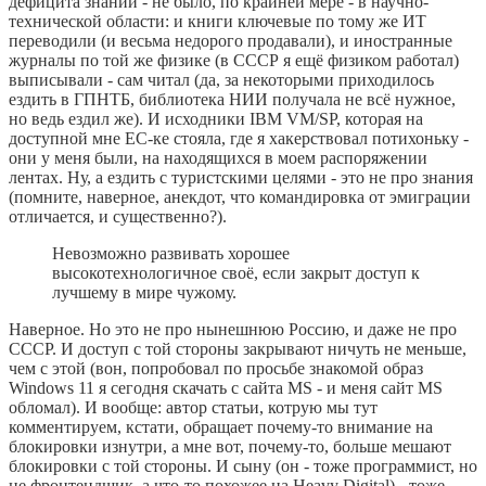
дефицита знаний - не было, по крайней мере - в научно-
технической области: и книги ключевые по тому же ИТ
переводили (и весьма недорого продавали), и иностранные
журналы по той же физике (в СССР я ещё физиком работал)
выписывали - сам читал (да, за некоторыми приходилось
ездить в ГПНТБ, библиотека НИИ получала не всё нужное,
но ведь ездил же). И исходники IBM VM/SP, которая на
доступной мне ЕС-ке стояла, где я хакерствовал потихоньку -
они у меня были, на находящихся в моем распоряжении
лентах. Ну, а ездить с туристскими целями - это не про знания
(помните, наверное, анекдот, что командировка от эмиграции
отличается, и существенно?).
Невозможно развивать хорошее
высокотехнологичное своё, если закрыт доступ к
лучшему в мире чужому.
Наверное. Но это не про нынешнюю Россию, и даже не про
СССР. И доступ с той стороны закрывают ничуть не меньше,
чем с этой (вон, попробовал по просьбе знакомой образ
Windows 11 я сегодня скачать с сайта MS - и меня сайт MS
обломал). И вообще: автор статьи, котрую мы тут
комментируем, кстати, обращает почему-то внимание на
блокировки изнутри, а мне вот, почему-то, больше мешают
блокировки с той стороны. И сыну (он - тоже программист, но
не фронтендщик, а что-то похожее на Heavy Digital) - тоже