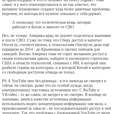
самое: я у него поинтересовался и он так ответил, что
внешние блокировки создают куда более заметные проблемы,
впрочем, их контора всё нужное локально у себя держит.
А поскольку это политическая вещь, которая
работает в Китае и зависит от СВО
Нет, не только. Америка вряд ли захочет поделиться знаниями
и после СВО. Сужу по тому, что Сберу доступ в капитал
Опеля (и, соответственно, к технологиям Опеля) не дали ещё
порядком до 2014 - до Крымнаша и прочих поводов для
санкций. Китаю Америка тоже не горит желанием доступ к
своим технологиям давать: найдите и посмотрите стратегию
США в области технологий, связаных с ИИ, в которой они
разбили страны на категории, и в которой Китай в категорию
со свободным доступом отнюдь не попал.
PS А YouTube мне без разницы - я его никогда не смотрел и
сейчас не смотрю, разве что по особой нужде, когда
альтернативных текстовых источников нет. С RuTube и
VKvideo - то же самое, не мотрел и не смотрю. Я вообще не
понимаю, зачем в качестве источника информации
использовать видео: концентрация информации там мала, а
произвольный (в смысле - не последовательный) доступ к ней
затруднен. Так что проблемы с блокировкой YouTube от меня