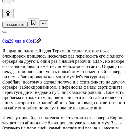
Посмотреть
0ka
29 янв в 03:43
Я админю один сайт для Туркменистана, так вот из-за
блокировок пришлось несколько раз переносить его с одного
сервера на другой, один раз я нашёл рабочий CDN, но вскоре
его заблокировали вместе с доменом моего сайта. Обращаться
некуда, пришлось покупать новый домен и местный сервер, а
на нем заблокированы как минимум let's encrypt и api
cloudflare, поэтому я сделал получение сертификата на другом
сервере (заблокированном), а переносил файлы сертификата
через гугл диск, недавно гугл диск заблокировали... Ещё есть
проблема в том, что у половины посетителей сайта включён
впн у которого выходной айпи заблокирован, соответственно
на сайт они зайти не могут пока не выключат впн
И еще у провайдера тмтелеком есть спидтест сервер в Европе,
так вот его айпи адрес блокировали уже как минимум 3 раза
(когда-то на пару дней, самый последний раз на >1 месяца)