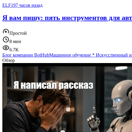
ELF19
7 часов назад
Я вам пишу: пять инструментов для ав
Простой
8 мин
6.7K
Блог компании BotHub
Машинное обучение
*
Искусственный и
Обзор