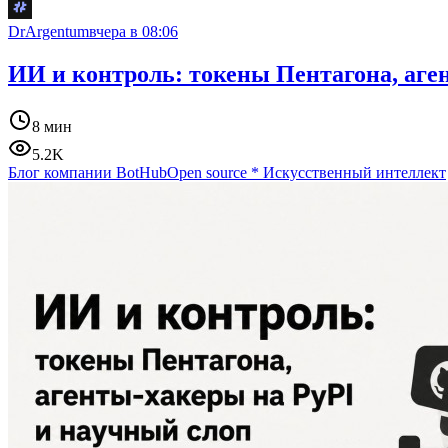
DrArgentum
вчера в 08:06
ИИ и контроль: токены Пентагона, аге
8 мин
5.2K
Блог компании BotHub
Open source
*
Искусственный интеллект