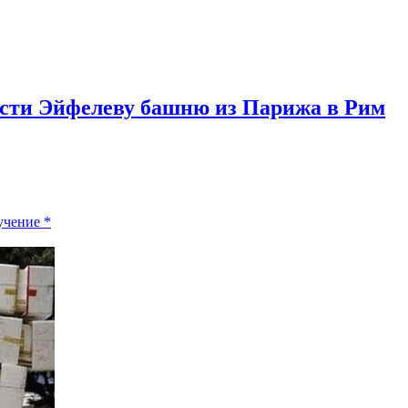
ести Эйфелеву башню из Парижа в Рим
учение
*