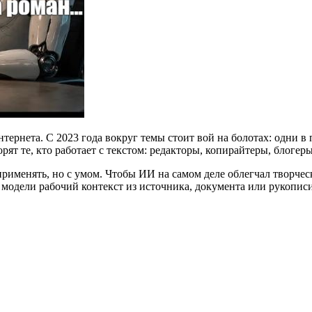
тернета. С 2023 года вокруг темы стоит вой на болотах: одни в
ят те, кто работает с текстом: редакторы, копирайтеры, блогер
именять, но с умом. Чтобы ИИ на самом деле облегчал творческу
дели рабочий контекст из источника, документа или рукописи: Zo