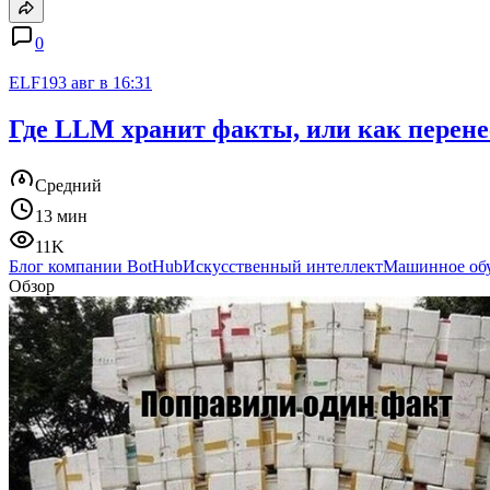
0
ELF19
3 авг в 16:31
Где LLM хранит факты, или как перен
Средний
13 мин
11K
Блог компании BotHub
Искусственный интеллект
Машинное об
Обзор