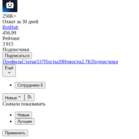
256K+
Охват за 30 дней
BotHub
456,99
Рейтинг
3 915
Подписчики
Подписаться
Профиль
Статьи
537
Посты
20
Новости
2.7K
Подписчики
Ещё
Сотрудники
6
Новые
Сначала показывать
Новые
Лучшие
Применить