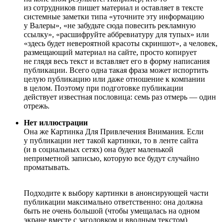
из сотрудников пишет материал и оставляет в тексте
системные заметки типа «уточните эту информацию
у Валеры», «не забудьте сюда повесить рекламную
ссылку», «расшифруйте аббревиатуру для тупых» или
«здесь будет невероятной красоты скриншот», а человек,
размещающий материал на сайте, просто копирует
не глядя весь текст и вставляет его в форму написания
публикации. Всего одна такая фраза может испортить
целую публикацию или даже отношение к компании
в целом. Поэтому при подготовке публикации
действует известная пословица: семь раз отмерь — один
отрежь.
Нет иллюстрации
Она же Картинка Для Привлечения Внимания. Если
у публикации нет такой картинки, то в ленте сайта
(и в социальных сетях) она будет маленькой
неприметной записью, которую все будут случайно
проматывать.
Подходите к выбору картинки в анонсирующей части
публикации максимально ответственно: она должна
быть не очень большой (чтобы умещалась на одном
экране вместе с заголовком и вводным текстом)