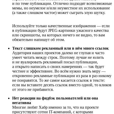
и по теме публикации. Отлично подходят всевозможные
мемы, но неумелое и/или неуместное их использование
(а также слишком частое) может сыграть злую шутку.
Используйте только качественные изображения — если
в публикации будут JPEG-картинки ужасного качества
или скриншоты, на которых ничего не видно, то вам
обязательно напишут об этом.
Текст слишком рекламный или в нём много ссылок
Аудитория наших проектов далеко не глупая и часто
умеет читать между строк. Поэтому лучше не юлить
и не вуалировать рекламный посыл публикации,
а открыто написать о своих намерениях — так будет
честнее и эффективнее. Во всём нужно знать меру —
откровенно рекламные публикации из раза в раз никому
не понравятся. То же самое касается ссылок в тексте:
если вы вставите десять ссылок вместо одной, то кликов
от этого не прибавится.
Нет реакции на фидбэк пользователей или она
негативна
Многие любят Хабр именно за то, что на проекте
присутствуют сотни IT-компаний, с которыми