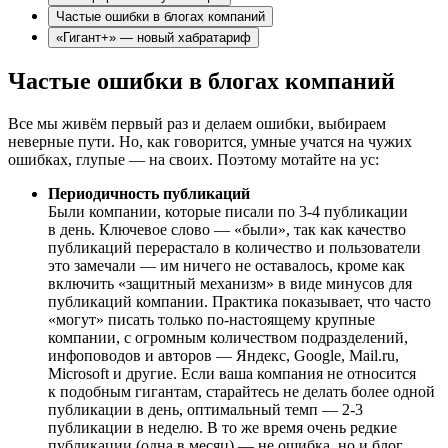
Частые ошибки в блогах компаний
«Гигант+» — новый хабратариф
Частые ошибки в блогах компаний
Все мы живём первый раз и делаем ошибки, выбираем
неверные пути. Но, как говорится, умные учатся на чужих
ошибках, глупые — на своих. Поэтому мотайте на ус:
Периодичность публикаций
Были компании, которые писали по 3-4 публикации
в день. Ключевое слово — «были», так как качество
публикаций перерастало в количество и пользователи
это замечали — им ничего не оставалось, кроме как
включить «защитный механизм» в виде минусов для
публикаций компании. Практика показывает, что часто
«могут» писать только по-настоящему крупные
компании, с огромным количеством подразделений,
инфоповодов и авторов — Яндекс, Google, Mail.ru,
Microsoft и другие. Если ваша компания не относится
к подобным гигантам, старайтесь не делать более одной
публикации в день, оптимальный темп — 2-3
публикации в неделю. В то же время очень редкие
публикации (одна в месяц) — не ошибка, но и блог