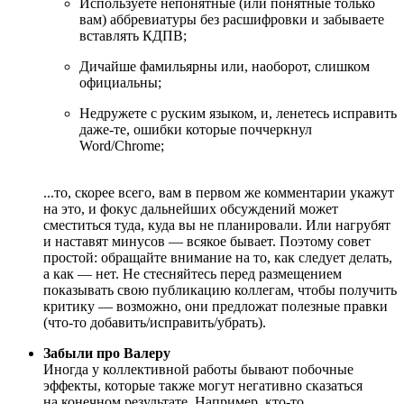
Используете непонятные (или понятные только
вам) аббревиатуры без расшифровки и забываете
вставлять КДПВ;
Дичайше фамильярны или, наоборот, слишком
официальны;
Недружете с руским языком, и, ленетесь исправить
даже-те, ошибки которые поччеркнул
Word/Chrome;
...то, скорее всего, вам в первом же комментарии укажут
на это, и фокус дальнейших обсуждений может
сместиться туда, куда вы не планировали. Или нагрубят
и наставят минусов — всякое бывает. Поэтому совет
простой: обращайте внимание на то, как следует делать,
а как — нет. Не стесняйтесь перед размещением
показывать свою публикацию коллегам, чтобы получить
критику — возможно, они предложат полезные правки
(что-то добавить/исправить/убрать).
Забыли про Валеру
Иногда у коллективной работы бывают побочные
эффекты, которые также могут негативно сказаться
на конечном результате. Например, кто-то