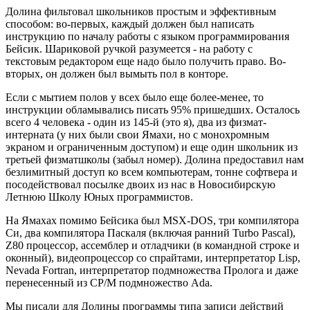
Долина фильтовал школьников простым и эффективным
способом: во-первых, каждый должен был написать
инструкцию по началу работы с языком программирования
Бейсик. Шариковой ручкой разумеется - на работу с
текстовым редактором еще надо было получить право. Во-
вторых, он должен был вымыть пол в конторе.
Если с мытием полов у всех было еще более-менее, то
инструкции обламывались писать 95% пришедших. Осталось
всего 4 человека - один из 145-й (это я), два из физмат-
интерната (у них были свои Ямахи, но с монохромным
экраном и ограниченным доступом) и еще один школьник из
третьей физматшколы (забыл номер). Долина предоставил нам
безлимитный доступ ко всем компьютерам, тонне софтвера и
посодействовал посылке двоих из нас в Новосибирскую
Летнюю Школу Юных программистов.
На Ямахах помимо Бейсика был MSX-DOS, три компилятора
Си, два компилятора Паскаля (включая ранний Turbo Pascal),
Z80 процессор, ассемблер и отладчики (в командной строке и
оконный), видеопроцессор со спрайтами, интерпретатор Lisp,
Nevada Fortran, интерпретатор подмножества Пролога и даже
перенесенный из CP/M подмножество Ada.
Мы писали для Долины программы типа записи действий