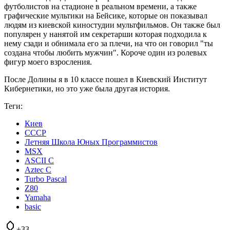
футболистов на стадионе в реальном времени, а также
графические мультики на Бейсике, которые он показывал
людям из киевской киностудии мультфильмов. Он также был
популярен у нанятой им секретарши которая подходила к
нему сзади и обнимала его за плечи, на что он говорил "ты
создана чтобы любить мужчин". Короче один из ролевых
фигур моего взросления.
После Долины я в 10 классе пошел в Киевский Институт
Кибернетики, но это уже была другая история.
Теги:
Киев
СССР
Летняя Школа Юных Программистов
MSX
ASCII C
Aztec C
Turbo Pascal
Z80
Yamaha
basic
+33