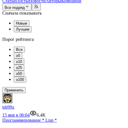
Статьи
Посты
Новости
Авторы
Компании
Все подряд
Сначала показывать
Новые
Лучшие
Порог рейтинга
Все
≥0
≥10
≥25
≥50
≥100
Применить
tsb99x
15 янв в 06:04
6.4K
Программирование
*
Lisp
*