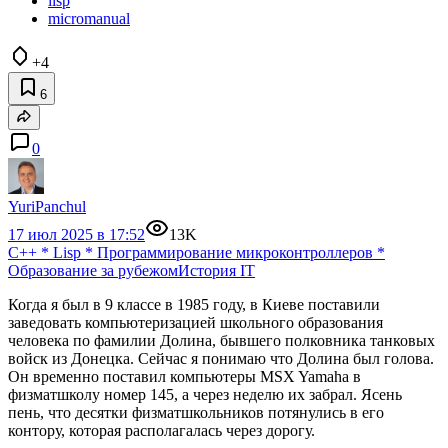
lisp
micromanual
+4
6
0
YuriPanchul
17 июл 2025 в 17:52
13K
C++
*
Lisp
*
Программирование микроконтроллеров
*
Образование за рубежом
История IT
Когда я был в 9 классе в 1985 году, в Киеве поставили
заведовать компьютеризацией школьного образования
человека по фамилии Долина, бывшего полковника танковых
войск из Донецка. Сейчас я понимаю что Долина был голова.
Он временно поставил компьютеры MSX Yamaha в
физматшколу номер 145, а через неделю их забрал. Ясень
пень, что десятки физматшкольников потянулись в его
контору, которая располагалась через дорогу.