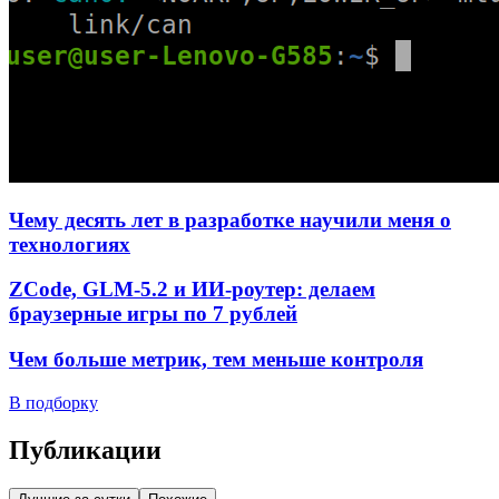
Чему десять лет в разработке научили меня о
технологиях
ZCode, GLM-5.2 и ИИ-роутер: делаем
браузерные игры по 7 рублей
Чем больше метрик, тем меньше контроля
В подборку
Публикации