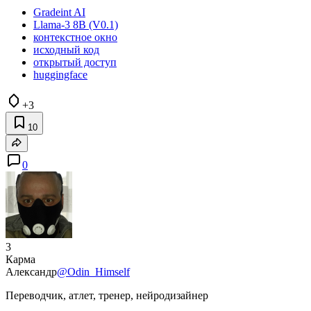
Gradeint AI
Llama-3 8B (V0.1)
контекстное окно
исходный код
открытый доступ
huggingface
+3
10
0
3
Карма
Александр
@Odin_Himself
Переводчик, атлет, тренер, нейродизайнер