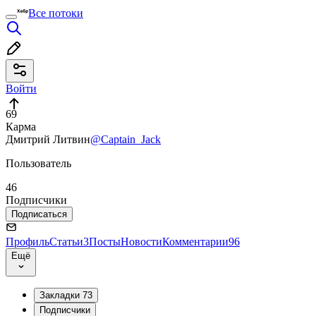
Все потоки
Войти
69
Карма
Дмитрий Литвин
@Captain_Jack
Пользователь
46
Подписчики
Подписаться
Профиль
Статьи
3
Посты
Новости
Комментарии
96
Ещё
Закладки
73
Подписчики