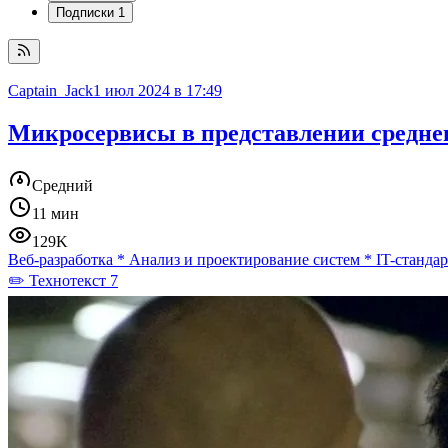
Подписки
1
Captain_Jack
1 июл 2024 в 17:49
Микросервисы в представлении среднего
Средний
11 мин
129K
Веб-разработка
*
Анализ и проектирование систем
*
IT-станда
✏️ Технотекст 7