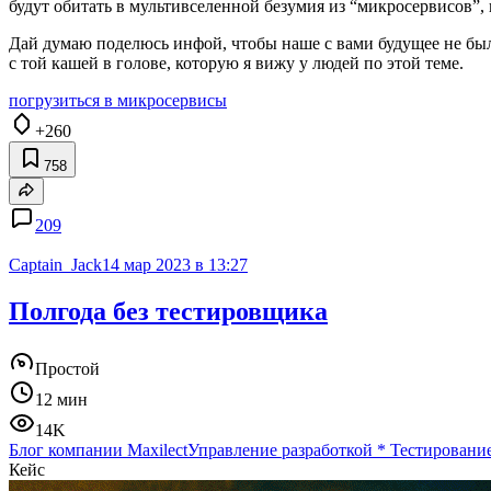
будут обитать в мультивселенной безумия из “микросервисов”,
Дай думаю поделюсь инфой, чтобы наше с вами будущее не был
с той кашей в голове, которую я вижу у людей по этой теме.
погрузиться в микросервисы
+260
758
209
Captain_Jack
14 мар 2023 в 13:27
Полгода без тестировщика
Простой
12 мин
14K
Блог компании Maxilect
Управление разработкой
*
Тестирование
Кейс