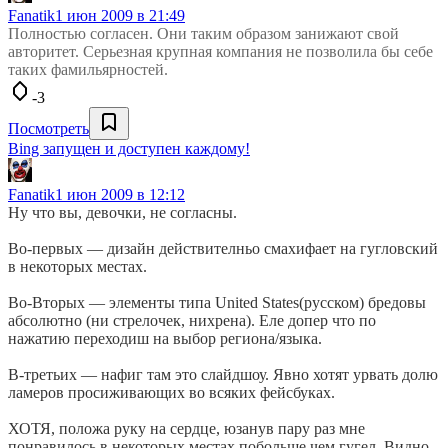
Fanatik
1 июн 2009 в 21:49
Полностью согласен. Они таким образом занижают свой
авторитет. Серьезная крупная компания не позволила бы себе
таких фамильярностей.
-3
Посмотреть
Bing запущен и доступен каждому!
Fanatik
1 июн 2009 в 12:12
Ну что вы, девочки, не согласны.
Во-первых — дизайн действителньо смахифает на гугловский
в некоторых местах.
Во-Вторых — элементы типа United States(русском) бредовы
абсолютно (ни стрелочек, нихрена). Еле допер что по
нажатию переходиш на выбор региона/языка.
В-третьих — нафиг там это слайдшоу. Явно хотят урвать долю
ламеров просиживающих во всяких фейсбуках.
ХОТЯ, положа руку на сердце, юзанув пару раз мне
понравилось в некоторых местах побольше чем гугел. Видно,