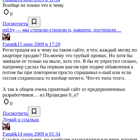
Вообще не понял что к чему.
0
Посмотреть
md.by — мы строили-строили и, наконец, построили…
Fanatik
15 июн 2009 в 17:29
Регистрация ни к чему на таком сайте, я что, каждый месяц по
квартире продаю? По-моему это грубый промах. Но хотя бы
завязали ее только на мыле, хоть это. Я бы ее упростил сильно,
например сделал бы первым шагом при подаче объявления а
потом бы при повторном просто спрашивал e-mail или если
сессия сохранилась то вообще ничего. Что-то типа этого.
А так в общем очень приятный сайт от предприимчивых
разработчиков… из Ирландии 0_o?
0
Посмотреть
Думай о ссылках
Fanatik
14 июн 2009 в 01:34
Ссылки ссылками, но наиболее раздражительная вещь которая