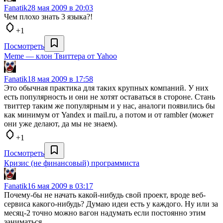
Fanatik
28 мая 2009 в 20:03
Чем плохо знать 3 языка?!
+1
Посмотреть
Meme — клон Твиттера от Yahoo
Fanatik
18 мая 2009 в 17:58
Это обычная практика для таких крупных компаний. У них
есть популярность и они не хотят оставаться в стороне. Стань
твиттер таким же популярным и у нас, аналоги появились бы
как минимум от Yandex и mail.ru, а потом и от rambler (может
они уже делают, да мы не знаем).
+1
Посмотреть
Кризис (не финансовый) программиста
Fanatik
16 мая 2009 в 03:17
Почему-бы не начать какой-нибудь свой проект, вроде веб-
сервиса какого-нибудь? Думаю идеи есть у каждого. Ну или за
месяц-2 точно можно вагон надумать если постоянно этим
заниматься.