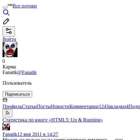
Все потоки
Войти
0
Карма
Fanatik
@Fanatik
Пользователь
Подписаться
Профиль
Статьи
Посты
Новости
Комментарии
124
Закладки
4
Подп
Статистика по книге «HTML5: Up & Running»
Fanatik
12 янв 2011 в 14:27
Может, но только не на компьютерную тематику — они