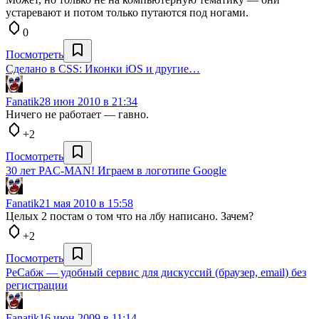
устаревают и потом только путаются под ногами.
0
Посмотреть
Сделано в CSS: Иконки iOS и другие…
Fanatik
28 июн 2010 в 21:34
Ничего не работает — гавно.
+2
Посмотреть
30 лет PAC-MAN! Играем в логотипе Google
Fanatik
21 мая 2010 в 15:58
Целых 2 постам о том что на лбу написано. Зачем?
+2
Посмотреть
РеСабж — удобный сервис для дискуссий (браузер, email) без
регистрации
Fanatik
16 июн 2009 в 11:14