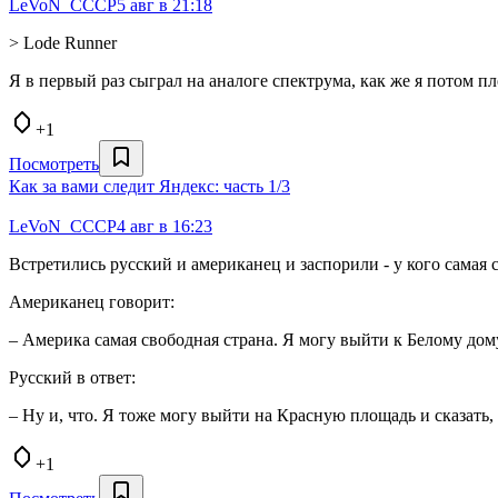
LeVoN_CCCP
5 авг в 21:18
> Lode Runner
Я в первый раз сыграл на аналоге спектрума, как же я потом пл
+1
Посмотреть
Как за вами следит Яндекс: часть 1/3
LeVoN_CCCP
4 авг в 16:23
Встретились русский и американец и заспорили - у кого самая 
Американец говорит:
– Америка самая свободная страна. Я могу выйти к Белому дому 
Русский в ответ:
– Ну и, что. Я тоже могу выйти на Красную площадь и сказать, ч
+1