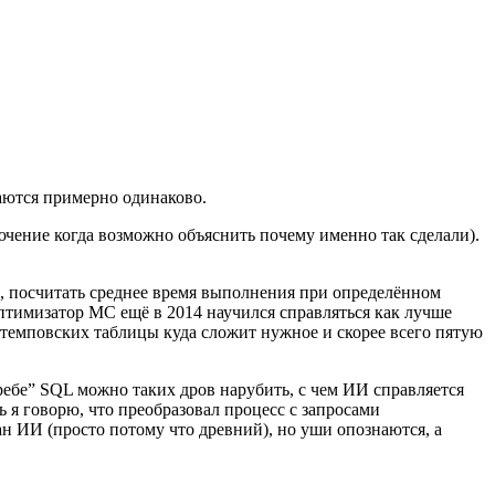
ваются примерно одинаково.
ючение когда возможно объяснить почему именно так сделали).
и, посчитать среднее время выполнения при определённом
птимизатор МС ещё в 2014 научился справляться как лучше
 темповских таблицы куда сложит нужное и скорее всего пятую
ребе” SQL можно таких дров нарубить, с чем ИИ справляется
рь я говорю, что преобразовал процесс с запросами
н ИИ (просто потому что древний), но уши опознаются, а