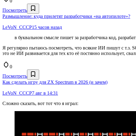
0
Посмотреть
Размышление: куда прилетят разработчики «на автопилоте»?
LeVoN_CCCP
15 часов назад
в буквальном смысле пишет за разработчика код, разраба
Я регулярно пытаюсь посмотреть, что всякие ИИ пишут с т.з. SQL
это не ИИ развивается для тех кто её постянно использует, свал
0
Посмотреть
Как сделать игру для ZX Spectrum в 2026 (и зачем)
LeVoN_CCCP
7 авг в 14:31
Сложно сказать, вот тот что я играл: