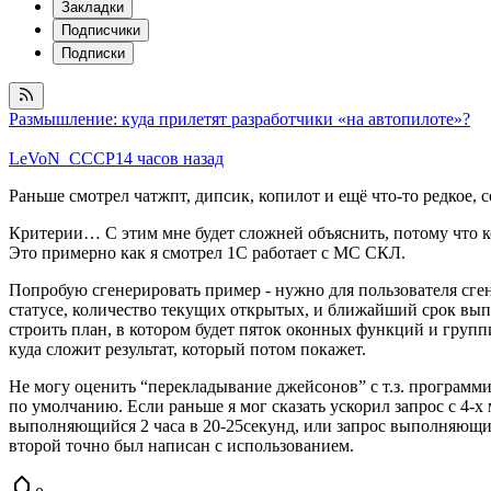
Закладки
Подписчики
Подписки
Размышление: куда прилетят разработчики «на автопилоте»?
LeVoN_CCCP
14 часов назад
Раньше смотрел чатжпт, дипсик, копилот и ещё что-то редкое,
Критерии… С этим мне будет сложней объяснить, потому что ко
Это примерно как я смотрел 1С работает с МС СКЛ.
Попробую сгенерировать пример - нужно для пользователя сген
статусе, количество текущих открытых, и ближайший срок выпо
строить план, в котором будет пяток оконных функций и групп
куда сложит результат, который потом покажет.
Не могу оценить “перекладывание джейсонов” с т.з. программи
по умолчанию. Если раньше я мог сказать ускорил запрос с 4-х 
выполняющийся 2 часа в 20-25секунд, или запрос выполняющийс
второй точно был написан с использованием.