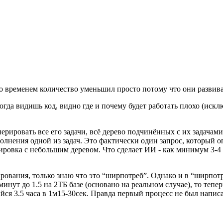
 со временем количество уменьшил просто потому что они разви
гда видишь код, видно где и почему будет работать плохо (искл
ерировать все его задачи, всё дерево подчинённых с их задачам
лнения одной из задач. Это фактически один запрос, который о
ировка с небольшим деревом. Что сделает ИИ - как минимум 3-4
рования, только знаю что это “ширпотреб”. Однако и в “ширпот
минут до 1.5 на 2ТБ базе (основано на реальном случае), то тепе
я 3.5 часа в 1м15-30сек. Правда первый процесс не был написа