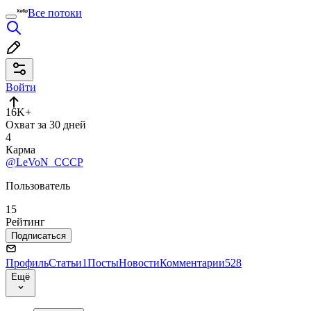
Все потоки
Войти
16K+
Охват за 30 дней
4
Карма
@LeVoN_CCCP
Пользователь
15
Рейтинг
Подписаться
Профиль
Статьи
1
Посты
Новости
Комментарии
528
Ещё