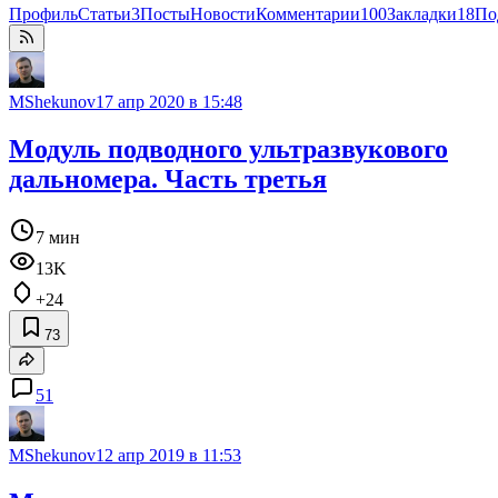
Профиль
Статьи
3
Посты
Новости
Комментарии
100
Закладки
18
По
MShekunov
17 апр 2020 в 15:48
Модуль подводного ультразвукового
дальномера. Часть третья
7 мин
13K
+24
73
51
MShekunov
12 апр 2019 в 11:53