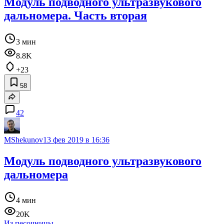
Модуль подводного ультразвукового
дальномера. Часть вторая
3 мин
8.8K
+23
58
42
MShekunov
13 фев 2019 в 16:36
Модуль подводного ультразвукового
дальномера
4 мин
20K
Из песочницы