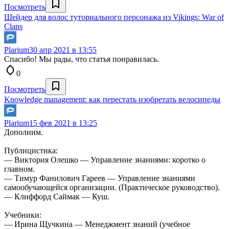
Посмотреть
Шейдер для волос туториального персонажа из Vikings: War of
Clans
Plarium
30 апр 2021 в 13:55
Спасибо! Мы рады, что статья понравилась.
0
Посмотреть
Knowledge management: как перестать изобретать велосипеды
Plarium
15 фев 2021 в 13:25
Дополним.
Публицистика:
— Виктория Олешко — Управление знаниями: коротко о
главном.
— Тимур Фанилович Гареев — Управление знаниями
самообучающейся организации. (Практическое руководство).
— Клиффорд Саймак — Куш.
Учебники:
— Ирина Щучкина — Менеджмент знаний (учебное