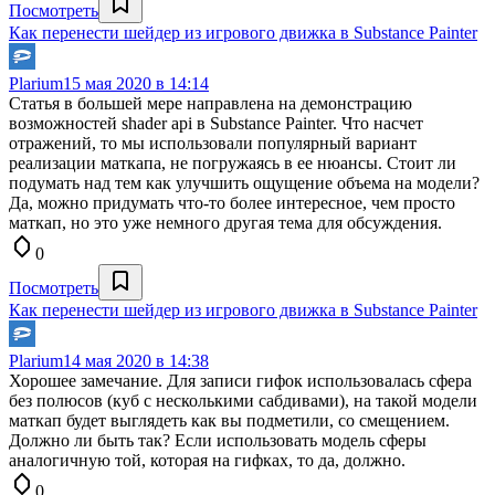
Посмотреть
Как перенести шейдер из игрового движка в Substance Painter
Plarium
15 мая 2020 в 14:14
Статья в большей мере направлена на демонстрацию
возможностей shader api в Substance Painter. Что насчет
отражений, то мы использовали популярный вариант
реализации маткапа, не погружаясь в ее нюансы. Стоит ли
подумать над тем как улучшить ощущение объема на модели?
Да, можно придумать что-то более интересное, чем просто
маткап, но это уже немного другая тема для обсуждения.
0
Посмотреть
Как перенести шейдер из игрового движка в Substance Painter
Plarium
14 мая 2020 в 14:38
Хорошее замечание. Для записи гифок использовалась сфера
без полюсов (куб с несколькими сабдивами), на такой модели
маткап будет выглядеть как вы подметили, со смещением.
Должно ли быть так? Если использовать модель сферы
аналогичную той, которая на гифках, то да, должно.
0