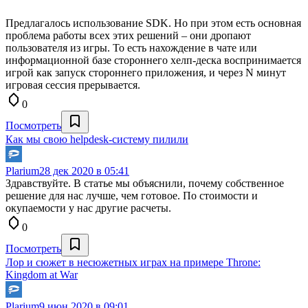
Предлагалось использование SDK. Но при этом есть основная
проблема работы всех этих решений – они дропают
пользователя из игры. То есть нахождение в чате или
информационной базе стороннего хелп-деска воспринимается
игрой как запуск стороннего приложения, и через N минут
игровая сессия прерывается.
0
Посмотреть
Как мы свою helpdesk-систему пилили
Plarium
28 дек 2020 в 05:41
Здравствуйте. В статье мы объяснили, почему собственное
решение для нас лучше, чем готовое. По стоимости и
окупаемости у нас другие расчеты.
0
Посмотреть
Лор и сюжет в несюжетных играх на примере Throne:
Kingdom at War
Plarium
9 июн 2020 в 09:01