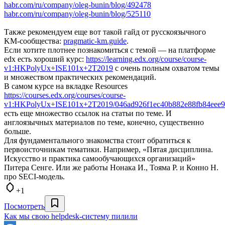
habr.com/ru/company/oleg-bunin/blog/492478
habr.com/ru/company/oleg-bunin/blog/525110
Также рекомендуем еще вот такой гайд от русскоязычного
KM-сообщества:
pragmatic-km.guide
.
Если хотите плотнее познакомиться с темой — на платформе
edx есть хороший курс:
https://learning.edx.org/course/course-
v1:HKPolyUx+ISE101x+2T2019
с очень полным охватом темы
и множеством практических рекомендаций.
В самом курсе на вкладке Resources
https://courses.edx.org/courses/course-
v1:HKPolyUx+ISE101x+2T2019/046ad926f1ec40b882e88fb84eee9
есть еще множество ссылок на статьи по теме. И
англоязычных материалов по теме, конечно, существенно
больше.
Для фундаментального знакомства стоит обратиться к
первоисточникам тематики. Например, «Пятая дисциплина.
Искусство и практика самообучающихся организаций»
Питера Сенге. Или же работы Нонака И., Тояма Р. и Конно Н.
про SECI-модель.
+1
Посмотреть
Как мы свою helpdesk-систему пилили