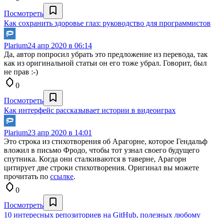
Посмотреть
Как сохранить здоровье глаз: руководство для программистов
Plarium
24 апр 2020 в 06:14
Да, автор попросил убрать это предложение из перевода, так
как из оригинальной статьи он его тоже убрал. Говорит, был
не прав :-)
0
Посмотреть
Как интерфейс рассказывает истории в видеоиграх
Plarium
23 апр 2020 в 14:01
Это строка из стихотворения об Арагорне, которое Гендальф
вложил в письмо Фродо, чтобы тот узнал своего будущего
спутника. Когда они сталкиваются в таверне, Арагорн
цитирует две строки стихотворения. Оригинал вы можете
прочитать по
ссылке
.
0
Посмотреть
10 интересных репозиториев на GitHub, полезных любому