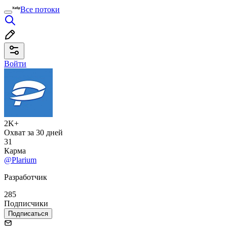
Все потоки
Войти
2K+
Охват за 30 дней
31
Карма
@Plarium
Разработчик
285
Подписчики
Подписаться