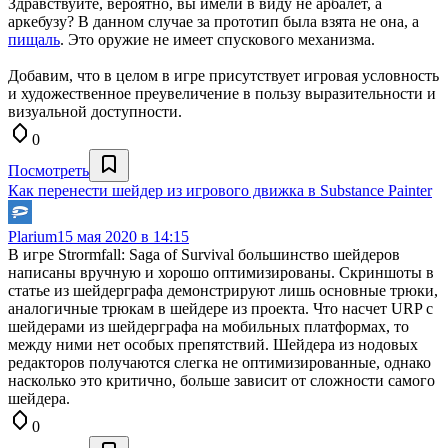
Здравствуйте, вероятно, вы имели в виду не арбалет, а
аркебузу? В данном случае за прототип была взята не она, а
пищаль
. Это оружие не имеет спускового механизма.
Добавим, что в целом в игре присутствует игровая условность
и художественное преувеличение в пользу выразительности и
визуальной доступности.
0
Посмотреть
Как перенести шейдер из игрового движка в Substance Painter
Plarium
15 мая 2020 в 14:15
В игре Strormfall: Saga of Survival большинство шейдеров
написаны вручную и хорошо оптимизированы. Скриншоты в
статье из шейдерграфа демонстрируют лишь основные трюки,
аналогичные трюкам в шейдере из проекта. Что насчет URP с
шейдерами из шейдерграфа на мобильных платформах, то
между ними нет особых препятствий. Шейдера из нодовых
редакторов получаются слегка не оптимизированные, однако
насколько это критично, больше зависит от сложности самого
шейдера.
0