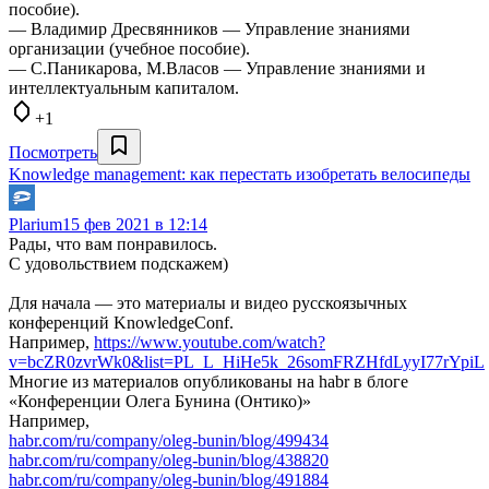
пособие).
— Владимир Дресвянников — Управление знаниями
организации (учебное пособие).
— С.Паникарова, М.Власов — Управление знаниями и
интеллектуальным капиталом.
+1
Посмотреть
Knowledge management: как перестать изобретать велосипеды
Plarium
15 фев 2021 в 12:14
Рады, что вам понравилось.
С удовольствием подскажем)
Для начала — это материалы и видео русскоязычных
конференций KnowledgeConf.
Например,
https://www.youtube.com/watch?
v=bcZR0zvrWk0&list=PL_L_HiHe5k_26somFRZHfdLyyI77rYpiL
Многие из материалов опубликованы на habr в блоге
«Конференции Олега Бунина (Онтико)»
Например,
habr.com/ru/company/oleg-bunin/blog/499434
habr.com/ru/company/oleg-bunin/blog/438820
habr.com/ru/company/oleg-bunin/blog/491884