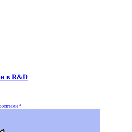
ми в R&D
роектами
*