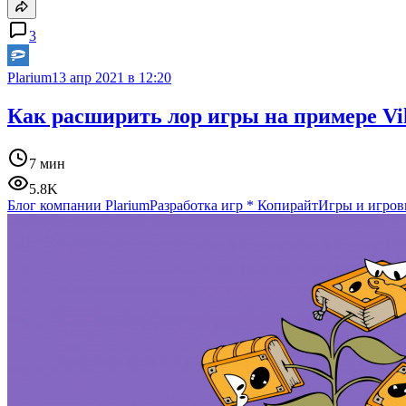
3
Plarium
13 апр 2021 в 12:20
Как расширить лор игры на примере Viki
7 мин
5.8K
Блог компании Plarium
Разработка игр
*
Копирайт
Игры и игров