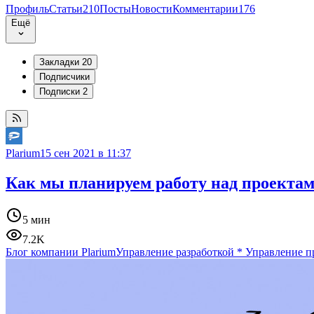
Профиль
Статьи
210
Посты
Новости
Комментарии
176
Ещё
Закладки
20
Подписчики
Подписки
2
Plarium
15 сен 2021 в 11:37
Как мы планируем работу над проекта
5 мин
7.2K
Блог компании Plarium
Управление разработкой
*
Управление п