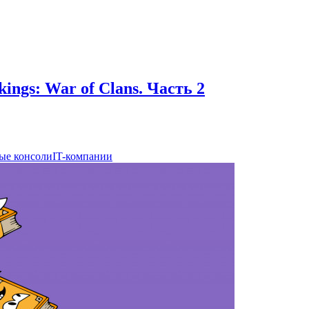
ngs: War of Clans. Часть 2
ые консоли
IT-компании