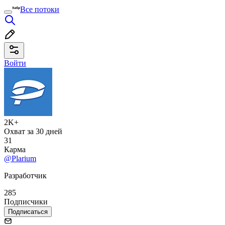
Все потоки
Войти
2K+
Охват за 30 дней
31
Карма
@Plarium
Разработчик
285
Подписчики
Подписаться