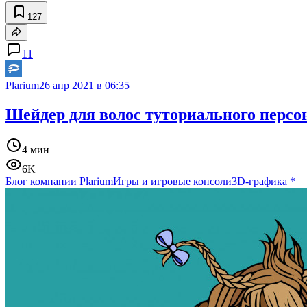
127
11
Plarium
26 апр 2021 в 06:35
Шейдер для волос туториального персона
4 мин
6K
Блог компании Plarium
Игры и игровые консоли
3D-графика
*