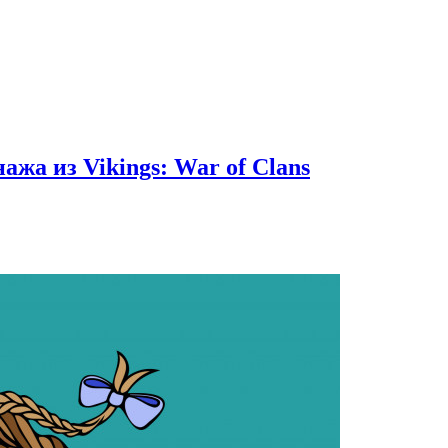
жа из Vikings: War of Clans