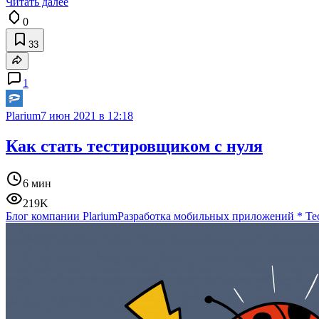
Читать далее
0
33
1
Plarium
7 июн 2021 в 12:18
Как стать тестировщиком с нуля
6 мин
219K
Блог компании Plarium
Разработка мобильных приложений
*
Те