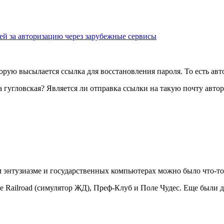
ей за авторизацию через зарубежные сервисы
торую высылается ссылка для восстановления пароля. То есть ав
а гугловская? Является ли отправка ссылки на такую почту авто
м энтузиазме и государственных компьютерах можно было что-то 
ine Railroad (симулятор ЖД), Преф-Клуб и Поле Чудес. Еще были д