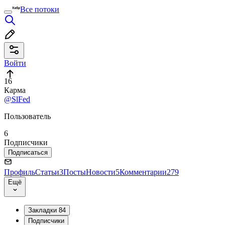
Все потоки
Войти
16
Карма
@SlFed
Пользователь
6
Подписчики
Подписаться
Профиль
Статьи
3
Посты
Новости
5
Комментарии
279
Ещё
Закладки
84
Подписчики