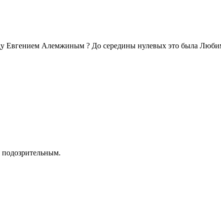
ду Евгением Алемжиным ? До середины нулевых это была Любим
ь подозрительным.