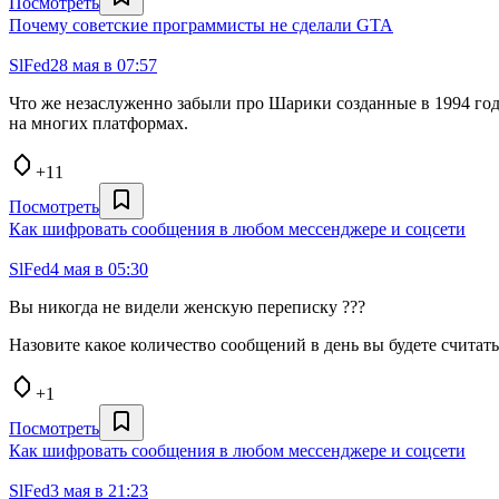
Посмотреть
Почему советские программисты не сделали GTA
SlFed
28 мая в 07:57
Что же незаслуженно забыли про Шарики созданные в 1994 го
на многих платформах.
+11
Посмотреть
Как шифровать сообщения в любом мессенджере и соцсети
SlFed
4 мая в 05:30
Вы никогда не видели женскую переписку ???
Назовите какое количество сообщений в день вы будете считат
+1
Посмотреть
Как шифровать сообщения в любом мессенджере и соцсети
SlFed
3 мая в 21:23