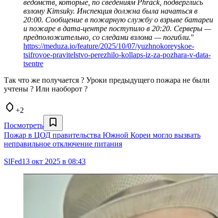
ведомств, которые, по сведениям Phrack, подверглись
взлому Kimsuky. Инспекция должна была начаться в
20:00. Сообщение в пожарную службу о взрыве батареи
и пожаре в дата-центре поступило в 20:20. Серверы —
предположительно, со следами взлома — погибли.
"
https://meduza.io/feature/2025/10/07/yuzhnokoreyskoe-
tsifrovoe-pravitelstvo-perezhilo-kollaps-iz-za-pozhara-v-data-
tsentre
Так что же получается ? Уроки предыдущего пожара не были
учтены ? Или наоборот ?
+2
Посмотреть
Пожар в ЦОД правительства Южной Кореи могло вызвать
неправильное отключение питания
SlFed
13 окт 2025 в 08:43