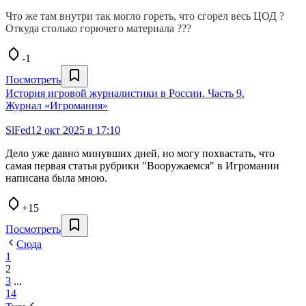
Что же там внутри так могло гореть, что сгорел весь ЦОД ?
Откуда столько горючего материала ???
-1
Посмотреть
История игровой журналистики в России. Часть 9.
Журнал «Игромания»
SlFed
12 окт 2025 в 17:10
Дело уже давно минувших дней, но могу похвастать, что
самая первая статья рубрики "Вооружаемся" в Игромании
написана была мною.
+15
Посмотреть
Сюда
1
2
3
...
14