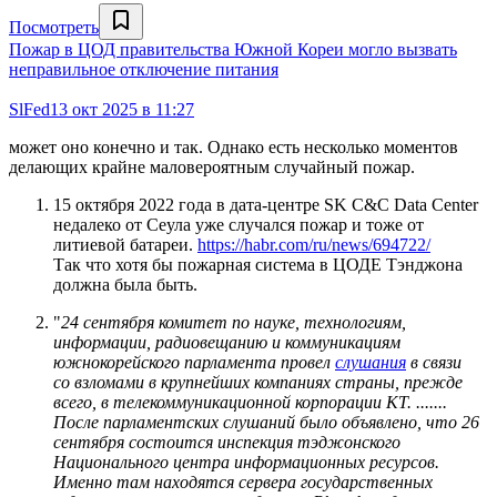
Посмотреть
Пожар в ЦОД правительства Южной Кореи могло вызвать
неправильное отключение питания
SlFed
13 окт 2025 в 11:27
может оно конечно и так. Однако есть несколько моментов
делающих крайне маловероятным случайный пожар.
15 октября 2022 года в дата-центре SK C&C Data Center
недалеко от Сеула уже случался пожар и тоже от
литиевой батареи.
https://habr.com/ru/news/694722/
Так что хотя бы пожарная система в ЦОДЕ Тэнджона
должна была быть.
"
24 сентября комитет по науке, технологиям,
информации, радиовещанию и коммуникациям
южнокорейского парламента провел
слушания
в связи
со взломами в крупнейших компаниях страны, прежде
всего, в телекоммуникационной корпорации KT. .......
После парламентских слушаний было объявлено, что 26
сентября состоится инспекция тэджонского
Национального центра информационных ресурсов.
Именно там находятся сервера государственных