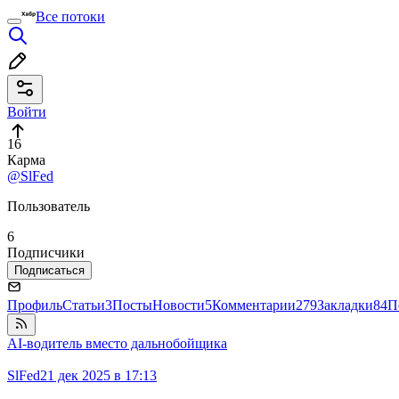
Все потоки
Войти
16
Карма
@SlFed
Пользователь
6
Подписчики
Подписаться
Профиль
Статьи
3
Посты
Новости
5
Комментарии
279
Закладки
84
П
AI-водитель вместо дальнобойщика
SlFed
21 дек 2025 в 17:13