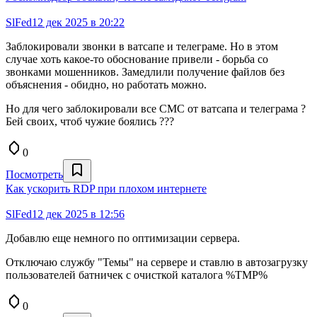
SlFed
12 дек 2025 в 20:22
Заблокировали звонки в ватсапе и телеграме. Но в этом
случае хоть какое-то обоснование привели - борьба со
звонками мошенников. Замедлили получение файлов без
объяснения - обидно, но работать можно.
Но для чего заблокировали все СМС от ватсапа и телеграма ?
Бей своих, чтоб чужие боялись ???
0
Посмотреть
Как ускорить RDP при плохом интернете
SlFed
12 дек 2025 в 12:56
Добавлю еще немного по оптимизации сервера.
Отключаю службу "Темы" на сервере и ставлю в автозагрузку
пользователей батничек с очисткой каталога %TMP%
0