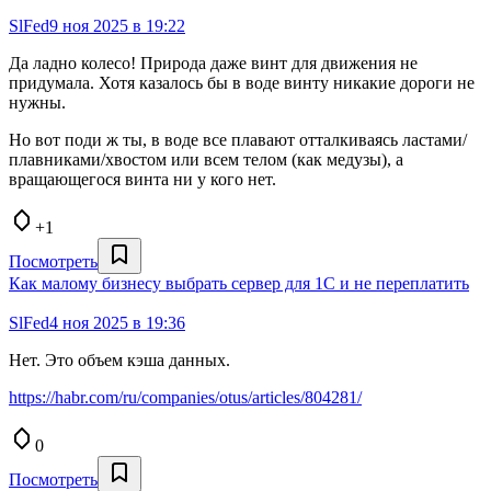
SlFed
9 ноя 2025 в 19:22
Да ладно колесо! Природа даже винт для движения не
придумала. Хотя казалось бы в воде винту никакие дороги не
нужны.
Но вот поди ж ты, в воде все плавают отталкиваясь ластами/
плавниками/хвостом или всем телом (как медузы), а
вращающегося винта ни у кого нет.
+1
Посмотреть
Как малому бизнесу выбрать сервер для 1С и не переплатить
SlFed
4 ноя 2025 в 19:36
Нет. Это объем кэша данных.
https://habr.com/ru/companies/otus/articles/804281/
0
Посмотреть