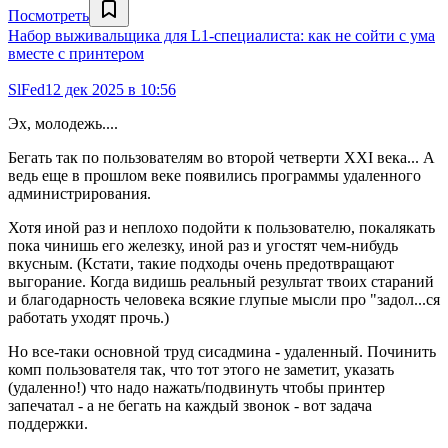
Посмотреть
Набор выживальщика для L1-специалиста: как не сойти с ума
вместе с принтером
SlFed
12 дек 2025 в 10:56
Эх, молодежь....
Бегать так по пользователям во второй четверти XXI века... А
ведь еще в прошлом веке появились программы удаленного
администрирования.
Хотя иной раз и неплохо подойти к пользователю, покалякать
пока чинишь его железку, иной раз и угостят чем-нибудь
вкусным. (Кстати, такие подходы очень предотвращают
выгорание. Когда видишь реальный результат твоих стараний
и благодарность человека всякие глупые мысли про "задол...ся
работать уходят прочь.)
Но все-таки основной труд сисадмина - удаленный. Починить
комп пользователя так, что тот этого не заметит, указать
(удаленно!) что надо нажать/подвинуть чтобы принтер
запечатал - а не бегать на каждый звонок - вот задача
поддержки.