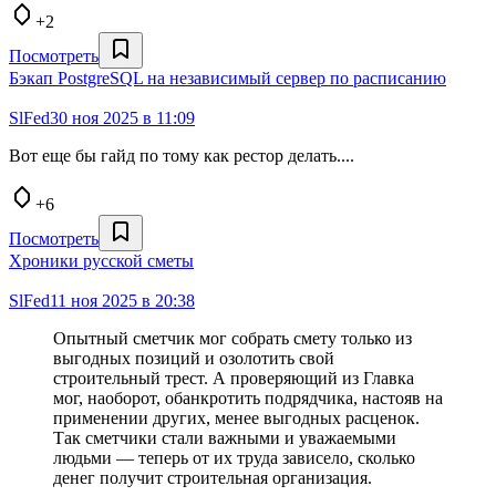
+2
Посмотреть
Бэкап PostgreSQL на независимый сервер по расписанию
SlFed
30 ноя 2025 в 11:09
Вот еще бы гайд по тому как рестор делать....
+6
Посмотреть
Хроники русской сметы
SlFed
11 ноя 2025 в 20:38
Опытный сметчик мог собрать смету только из
выгодных позиций и озолотить свой
строительный трест. А проверяющий из Главка
мог, наоборот, обанкротить подрядчика, настояв на
применении других, менее выгодных расценок.
Так сметчики стали важными и уважаемыми
людьми — теперь от их труда зависело, сколько
денег получит строительная организация.