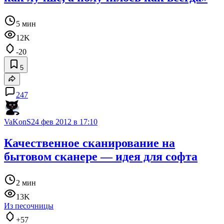
5 мин
12K
-20
5
247
VaKonS
24 фев 2012 в 17:10
Качественное сканирование на
бытовом сканере — идея для софта
2 мин
13K
Из песочницы
+57