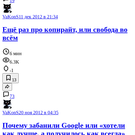
19
VaKonS
11 дек 2012 в 21:34
Ещё раз про копирайт, или свобода во
всём
6 мин
6.3K
-1
13
73
VaKonS
20 ноя 2012 в 04:35
Почему забанили Google или «хотели
как лучше, а получилось как всегда»