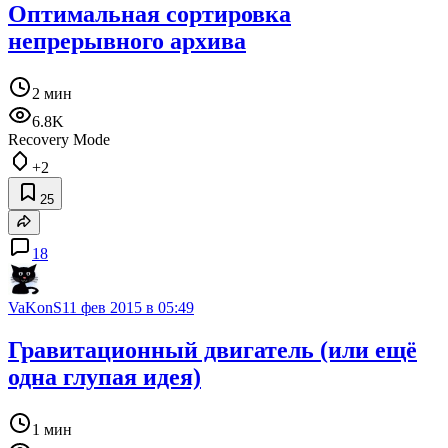
Оптимальная сортировка
непрерывного архива
2 мин
6.8K
Recovery Mode
+2
25
18
VaKonS
11 фев 2015 в 05:49
Гравитационный двигатель (или ещё
одна глупая идея)
1 мин