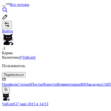
Все потоки
Войти
-3
Карма
Валентин
@VaKonS
Пользователь
Подписаться
Профиль
Статьи
6
Посты
Новости
Комментарии
869
Закладки
134
П
VaKonS
17 мар 2015 в 14:53