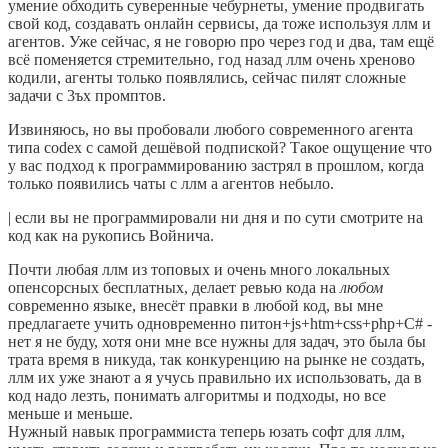
умение обходить суверенные чебурнеты, умение продвигать
свой код, создавать онлайн сервисы, да тоже используя ллм и
агентов. Уже сейчас, я не говорю про через год и два, там ещё
всё поменяется стремительно, год назад ллм очень хреново
кодили, агенты только появлялись, сейчас пилят сложные
задачи с 3ъх промптов.
Извиняюсь, но вы пробовали любого современного агента
типа codex с самой дешёвой подпиской? Такое ощущение что
у вас подход к программированию застрял в прошлом, когда
только появились чаты с ллм а агентов небыло.
| если вы не программировали ни дня и по сути смотрите на
код как на рукопись Войнича.
Почти любая ллм из топовых и очень много локальных
опенсорсных бесплатных, делает ревью кода на
любом
современно языке, внесёт правки в любой код, вы мне
предлагаете учить одновременно питон+js+htm+css+php+C# -
нет я не буду, хотя они мне все нужны для задач, это была бы
трата время в никуда, так конкуренцию на рынке не создать,
ллм их уже знают а я учусь правильно их использовать, да в
код надо лезть, понимать алгоритмы и подходы, но все
меньше и меньше.
Нужный навык программиста теперь юзать софт для ллм,