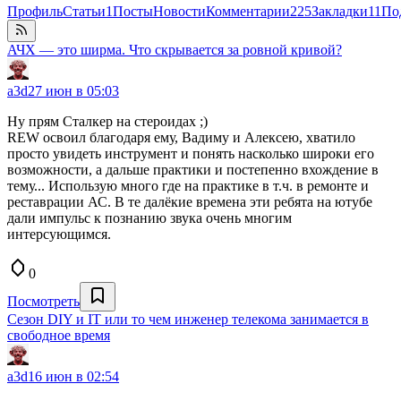
Профиль
Статьи
1
Посты
Новости
Комментарии
225
Закладки
11
По
АЧХ — это ширма. Что скрывается за ровной кривой?
a3d
27 июн в 05:03
Ну прям Сталкер на стероидах ;)
REW освоил благодаря ему, Вадиму и Алексею, хватило
просто увидеть инструмент и понять насколько широки его
возможности, а дальше практики и постепенно вхождение в
тему... Использую много где на практике в т.ч. в ремонте и
реставрации АС. В те далёкие времена эти ребята на ютубе
дали импульс к познанию звука очень многим
интерсующимся.
0
Посмотреть
Сезон DIY и IT или то чем инженер телекома занимается в
свободное время
a3d
16 июн в 02:54