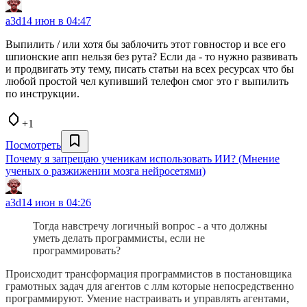
a3d
14 июн в 04:47
Выпилить / или хотя бы заблочить этот говностор и все его
шпионские апп нельзя без рута? Если да - то нужно развивать
и продвигать эту тему, писать статьи на всех ресурсах что бы
любой простой чел купивший телефон смог это г выпилить
по инструкции.
+1
Посмотреть
Почему я запрещаю ученикам использовать ИИ? (Мнение
ученых о разжижении мозга нейросетями)
a3d
14 июн в 04:26
Тогда навстречу логичный вопрос - а что должны
уметь делать программисты, если не
программировать?
Происходит трансформация программистов в постановщика
грамотных задач для агентов с ллм которые непосредственно
программируют. Умение настраивать и управлять агентами,