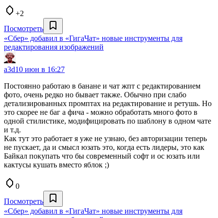
+2
Посмотреть
«Сбер» добавил в «ГигаЧат» новые инструменты для
редактирования изображений
a3d
10 июн в 16:27
Постоянно работаю в банане и чат жпт с редактированием
фото, очень редко но бывает также. Обычно при слабо
детализированных промптах на редактирование и ретушь. Но
это скорее не баг а фича - можно обработать много фото в
одной стилистике, модифицировать по шаблону в одном чате
и т.д.
Как тут это работает я уже не узнаю, без авторизации теперь
не пускает, да и смысл юзать это, когда есть лидеры, это как
Байкал покупать что бы современный софт и ос юзать или
кактусы кушать вместо яблок ;)
0
Посмотреть
«Сбер» добавил в «ГигаЧат» новые инструменты для