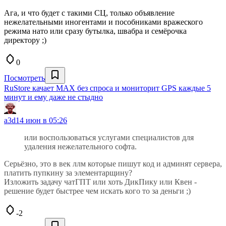
Ага, и что будет с такими СЦ, только объявление
нежелательными иногентами и пособниками вражеского
режима нато или сразу бутылка, швабра и семёрочка
директору ;)
0
Посмотреть
RuStore качает MAX без спроса и мониторит GPS каждые 5
минут и ему даже не стыдно
a3d
14 июн в 05:26
или воспользоваться услугами специалистов для
удаления нежелательного софта.
Серьёзно, это в век ллм которые пишут код и админят сервера,
платить пупкину за элементарщину?
Изложить задачу чатГПТ или хоть ДикПику или Квен -
решение будет быстрее чем искать кого то за деньги ;)
-2