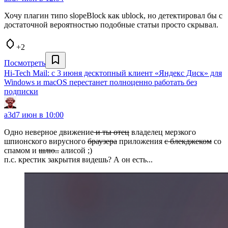
Хочу плагин типо slopeBlock как ublock, но детектировал бы с
достаточной вероятностью подобные статьи просто скрывал.
+2
Посмотреть
Hi-Tech Mail: с 3 июня десктопный клиент «Яндекс Диск» для
Windows и macOS перестанет полноценно работать без
подписки
a3d
7 июн в 10:00
Одно неверное движение
и ты отец
владелец мерзкого
шпионского вирусного
браузера
приложения
с блекджеком
со
спамом и
шлю..
алисой ;)
п.с. крестик закрытия видешь? А он есть...