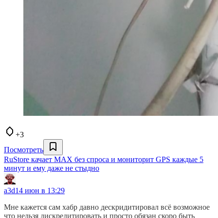
+3
Посмотреть
RuStore качает MAX без спроса и мониторит GPS каждые 5
минут и ему даже не стыдно
a3d
14 июн в 13:29
Мне кажется сам хабр давно дескридитировал всё возможное
что нельзя дискредитировать и просто обязан скоро быть