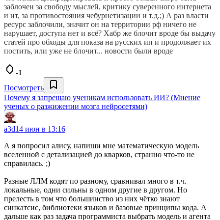
заблочен за свободу мыслей, критику суверенного интернета
и ит, за противостояния чебурнетизации и т.д.;) А раз власти
ресурс заблочили, значит он на территории рф ничего не
нарушает, доступа нет и всё? Хабр же блочит вроде бы выдачу
статей про обходы для показа на русских ип и продолжает их
постить, или уже не блочит... новости были вроде
-1
Посмотреть
Почему я запрещаю ученикам использовать ИИ? (Мнение
ученых о разжижении мозга нейросетями)
a3d
14 июн в 13:16
А я попросил алису, напиши мне математическую модель
вселенной с детализацией до кварков, странно что-то не
справилась. ;)
Разные ЛЛМ кодят по разному, сравнивал много в т.ч.
локальные, одни сильны в одном другие в другом. Но
прелесть в том что большинство из них чётко знают
синкатсис, библиотеки языков и базовые принципы кода. А
дальше как раз задача программиста выбрать модель и агента