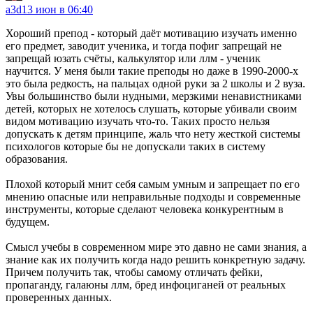
a3d
13 июн в 06:40
Хороший препод - который даёт мотивацию изучать именно
его предмет, заводит ученика, и тогда пофиг запрещай не
запрещай юзать счёты, калькулятор или ллм - ученик
научится. У меня были такие преподы но даже в 1990-2000-х
это была редкость, на пальцах одной руки за 2 школы и 2 вуза.
Увы большинство были нудными, мерзкими ненавистниками
детей, которых не хотелось слушать, которые убивали своим
видом мотивацию изучать что-то. Таких просто нельзя
допускать к детям принципе, жаль что нету жесткой системы
психологов которые бы не допускали таких в систему
образования.
Плохой который мнит себя самым умным и запрещает по его
мнению опасные или неправильные подходы и современные
инструменты, которые сделают человека конкурентным в
будущем.
Смысл учебы в современном мире это давно не сами знания, а
знание как их получить когда надо решить конкретную задачу.
Причем получить так, чтобы самому отличать фейки,
пропаганду, галаюны ллм, бред инфоциганей от реальных
проверенных данных.