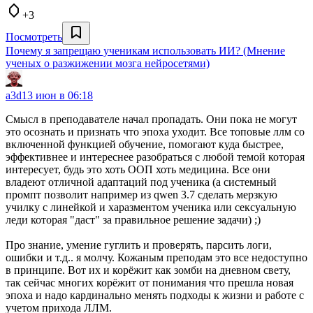
+3
Посмотреть
Почему я запрещаю ученикам использовать ИИ? (Мнение
ученых о разжижении мозга нейросетями)
a3d
13 июн в 06:18
Смысл в преподавателе начал пропадать. Они пока не могут
это осознать и признать что эпоха уходит. Все топовые ллм со
включенной функцией обучение, помогают куда быстрее,
эффективнее и интереснее разобраться с любой темой которая
интересует, будь это хоть ООП хоть медицина. Все они
владеют отличной адаптаций под ученика (а системный
промпт позволит например из qwen 3.7 сделать мерзкую
училку с линейкой и харазментом ученика или сексуальную
леди которая "даст" за правильное решение задачи) ;)
Про знание, умение гуглить и проверять, парсить логи,
ошибки и т.д.. я молчу. Кожаным преподам это все недоступно
в принципе. Вот их и корёжит как зомби на дневном свету,
так сейчас многих корёжит от понимания что прешла новая
эпоха и надо кардинально менять подходы к жизни и работе с
учетом прихода ЛЛМ.