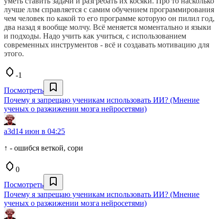
уметь ставить задачи и разгребать их косяки. Про то насколько
лучше ллм справляется с самим обучением программирования
чем человек по какой то его программе которую он пилил год,
два назад я вообще молчу. Всё меняется моментально и языки
и подходы. Надо учить как учиться, с использованием
современных инструментов - всё и создавать мотивацию для
этого.
-1
Посмотреть
Почему я запрещаю ученикам использовать ИИ? (Мнение
ученых о разжижении мозга нейросетями)
a3d
14 июн в 04:25
↑ - ошибся веткой, сори
0
Посмотреть
Почему я запрещаю ученикам использовать ИИ? (Мнение
ученых о разжижении мозга нейросетями)