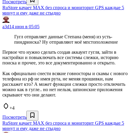
Посмотреть
RuStore качает MAX без спроса и мониторит GPS каждые 5
минут и ему даже не стыдно
a3d
14 июн в 05:05
Гугл отправляет данные Степана (меня) из усть-
пиндринска? Ну отправляют моё мпстоположение
Первое что нужно сделать создав аккаунт гугля, зайти в
настройки и повыключать все системы слежки, историю
поиска и прочее, это все документированно и открыто.
Как официально снести всякие говносторы и скамы с нового
телефона из рф не имея рута, не меняя прошивки, нам
расскажет кто? А может функции слежки просто отключить
можно как в гугле.. но нет нельзя, шпионские приложения
скрывают что они делают.
+4
Посмотреть
RuStore качает MAX без спроса и мониторит GPS каждые 5
минут и ему даже не стыдно