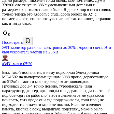
Да но размеры пикселей тогда были.. моё почтение.. Дум в
320х00 еле тянул на 386 с уменьшенными деталями и
размером окна толко плавно было. Я до сих пор в него гоняю,
только теперь это gzdoom с brutal doom project на 32" с
полметра - офигенное погружение, всё так же иногда страшно
как и тогда было.
0
Посмотреть
ЭЛТ-монитор разгонял электроны до 30% скорости света. Это
был ускоритель частиц на 25 кВ
a3d
31 мая в 05:20
Был, такой ностальгия, к нему подключал Электроника
МС-1502 на импортозамещённом 8088 проце, доработанную
до 512кб памяти и м контроллером дискововодов.
Грузилась дос 3-4 точно помню, турбопаскаль, tasm
паратруппер, диггер, арканоиды и лодераннеры, да почти всё
под dos+cga там работало, а вот в леммингов не удавалось
поиграть, хотя вроде они cga поддерживали, толи проц не
подходил толи памяти мало не помню. Если не изменяет
память, кнопка с боку, выдвигала подставку, можно было
регулировать угол установки. Мелко было всё просто капец,