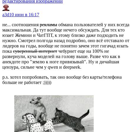
редактирования изображений
a3d
10 июн в 16:17
не... соотношения
рекламы
обмана пользователей у них всегда
максимальная. Да тут вообще нечего обсуждать. Для тех кто
юзает Жемини и ЧатГПТ, к этому близко даже подходить не
нужно. Смотрел полгода назад подробно, оно всё отставало от
лидеров на годы, вообще не понятно зачем этот гигачад юзать
пока
суверенный интернет
чебурнет еще на 100% не
развернули, куча моделей на голову выше. Разве что как в
анекдоте про "землю к ноге привязывай". Ну и дичайшая
цензура, сильне чем у qwen и deepseek.
p.s. хотел попробовать, так оно вообще без карты/телефона
больше не работает ;)))))