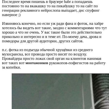
Последнее время пишешь в браузере habr а попадаешь
постоянно то на вкакашку то на пикабушку то на сайт по
генерации рекламного нейрослопа выпадает, днс спуфинг
наверное ;)
Извиняюсь конечно, но если уж ради фана и фоток, на хабре
хотелось бы видеть вот такие, заодно с комментариями что тут
хорошо а что не очень. У вас такие были это действительно
прикольно и интересно и в теме ит. По-моему дача, дрова и
помидоры для другой аудитории, других сайтов.
п.с. фотка из подъезда обычной хрущёвки из среднего
мухосранска, все провода просто висят по воздуху.
Провайдера просто ложах свой орган на клиентов нанимая
вот таких вот
монтажников
рукожопов-пофигистов на работу
за копейки.