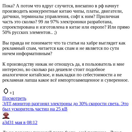
Пока? А потом что вдруг случится, внезапно в рф начнут
производить конкурентные китаю чипы, платы, двигатели,
датчики, терминалы управления, софт к ним? Приличная
часть это сколко? 99 ли 97% электроники разработана,
спроектирована и изготовлена в китае или европе? Или прямо
50% русских элементов.. ;)
Вы правда не понимаете что та статья на хабре выглядит как
рекламный спам, читается как спам и не является по сути
ничем информативным?
К производству никак не отношусь да, я пользователь и мне
интересно, во сколько раз дешевле стоит подобное
аналогичное китайское, и выкладки по себестоимости а не
рекламная лапша какое всё импортозамещенное и суверенное.
+1
Посмотреть
ЭЛТ-монитор разгонял электроны до 30% скорости света. Это
был ускоритель частиц на 25 кВ
a3d
31 мая в 08:12