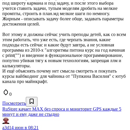
под широту кармана и под задачу, и после этого выбора
учится ставить задачи, тупым моделям дробить на мелкие
промпты, строить в план.мд мелкие шаги по немногу.
Жирным - описывать задачу более обще, задавать параметры
достижения целей.
Вот этому и должны сейчас учить преподы детей, как со всем
этим работать, что уже есть, где черпать знания, какие
подходы есть сейчас и какие будут завтра, а не условная
программа из 2010-х "алгоритмы питона курс на год начиная
с print("") и введение в функциональное программирование,
попутно убивая тягу к новым технологиям, запрещая ллм и
калькуляторы.
И ещё объяснять почему нет смысла смотреть и покупать
курсы вайбкодинг для чайника от "Пупкина Василия" с ютуб
канала про майнкрафт.
0
Посмотреть
RuStore качает MAX без спроса и мониторит GPS каждые 5
минут и ему даже не стыдно
a3d
14 июн в 08:21