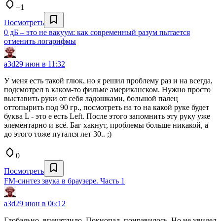
+1
Посмотреть
0 дБ – это не вакуум: как современный разум пытается
отменить логарифмы
a3d
29 июн в 11:32
У меня есть такой глюк, но я решил проблему раз и на всегда,
подсмотрел в каком-то фильме американском. Нужно просто
выставить руки от себя ладошками, большой палец
оттопырить под 90 гр., посмотреть на то на какой руке будет
буква L - это е есть Left. После этого запомнить эту руку уже
элементарно и всё. Баг хакнут, проблемы больше никакой, а
до этого тоже путался лет 30.. ;)
0
Посмотреть
FM-синтез звука в браузере. Часть 1
a3d
29 июн в 06:12
Глобально, впечатлило. Покнопал, понравилось. Но не увидел