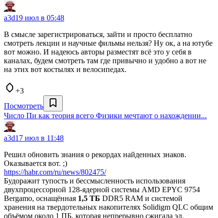
a3d
19 июл в 05:48
В смысле зарегистрироваться, зайти и просто бесплатно
смотреть лекции и научные фильмы нельзя? Ну ок, а на ютубе
вот можно. И надеюсь авторы разместят всё это у себя в
каналах, будем смотреть там где привычно и удобно а вот не
на этих вот костылях и велосипедах.
+3
Посмотреть
Число Пи как теория всего Физики мечтают о нахождении...
a3d
17 июл в 11:48
Решил обновить знания о рекордах найденных знаков.
Оказывается вот. ;)
https://habr.com/ru/news/802475/
Будоражит тупость и бессмысленность использования
двухпроцессорной 128-ядерной системы AMD EPYC 9754
Bergamo, оснащённая
1,5 ТБ
DDR5 RAM и системой
хранения на твердотельных накопителях Solidigm QLC общим
объёмом около 1 ПБ, которая непрерывно сжигала эл.