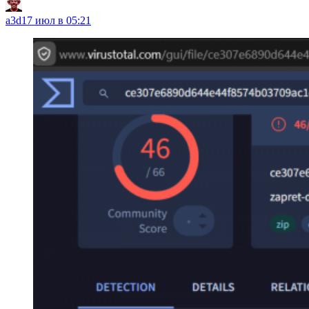
a3d
17 июл в 05:21