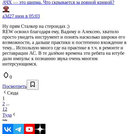
АЧХ — это ширма. Что скрывается за ровной кривой?
a3d
27 июн в 05:03
Ну прям Сталкер на стероидах ;)
REW освоил благодаря ему, Вадиму и Алексею, хватило
просто увидеть инструмент и понять насколько широки его
возможности, а дальше практики и постепенно вхождение в
тему... Использую много где на практике в т.ч. в ремонте и
реставрации АС. В те далёкие времена эти ребята на ютубе
дали импульс к познанию звука очень многим
интерсующимся.
0
Посмотреть
Сюда
1
2
...
12
Туда