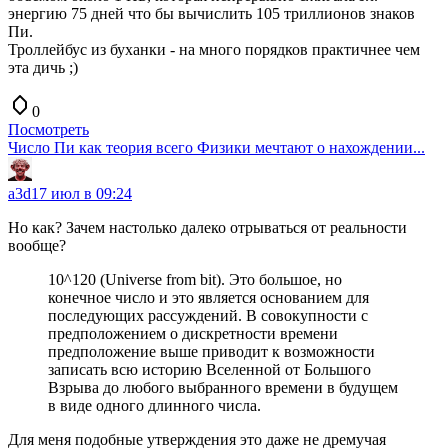
энергию 75 дней что бы вычислить 105 триллионов знаков
Пи.
Троллейбус из буханки - на много порядков практичнее чем
эта дичь ;)
0
Посмотреть
Число Пи как теория всего Физики мечтают о нахождении...
a3d
17 июл в 09:24
Но как? Зачем настолько далеко отрываться от реальности
вообще?
10^120 (Universe from bit). Это большое, но
конечное число и это является основанием для
последующих рассуждений. В совокупности с
предположением о дискретности времени
предположение выше приводит к возможности
записать всю историю Вселенной от Большого
Взрыва до любого выбранного времени в будущем
в виде одного длинного числа.
Для меня подобные утверждения это даже не дремучая