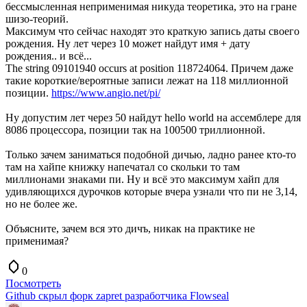
бессмысленная неприменимая никуда теоретика, это на гране
шизо-теорий.
Максимум что сейчас находят это краткую запись даты своего
рождения. Ну лет через 10 может найдут имя + дату
рождения.. и всё...
The string 09101940 occurs at position 118724064. Причем даже
такие короткие/вероятные записи лежат на 118 миллионной
позиции.
https://www.angio.net/pi/
Ну допустим лет через 50 найдут hello world на ассемблере для
8086 процессора, позиции так на 100500 триллионной.
Только зачем заниматься подобной дичью, ладно ранее кто-то
там на хайпе книжку напечатал со скольки то там
миллионами знаками пи. Ну и всё это максимум хайп для
удивляющихся дурочков которые вчера узнали что пи не 3,14,
но не более же.
Объясните, зачем вся это дичъ, никак на практике не
применимая?
0
Посмотреть
Github скрыл форк zapret разработчика Flowseal