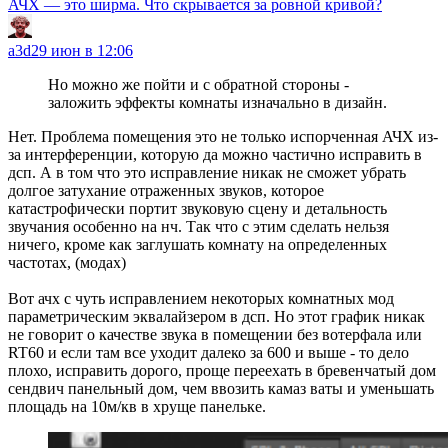
АЧХ — это ширма. Что скрывается за ровной кривой?
a3d
29 июн в 12:06
Но можно же пойти и с обратной стороны -
заложить эффекты комнаты изначально в дизайн.
Нет. Проблема помещения это не только испорченная АЧХ из-
за интерференции, которую да можно частично исправить в
дсп. А в том что это исправление никак не сможет убрать
долгое затухание отраженных звуков, которое
катастрофически портит звуковую сцену и детальность
звучания особенно на нч. Так что с этим сделать нельзя
ничего, кроме как заглушать комнату на определенных
частотах, (модах)
Вот ачх с чуть исправлением некоторых комнатных мод
параметрическим эквалайзером в дсп. Но этот график никак
не говорит о качестве звука в помещении без вотерфала или
RT60 и если там все уходит далеко за 600 и выше - то дело
плохо, исправить дорого, проще переехать в бревенчатый дом
сендвич панельный дом, чем ввозить камаз ваты и уменьшать
площадь на 10м/кв в хруще панельке.