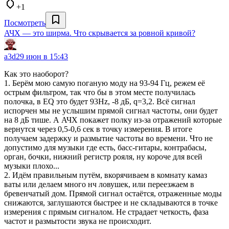
+1
Посмотреть
АЧХ — это ширма. Что скрывается за ровной кривой?
a3d
29 июн в 15:43
Как это наоборот?
1. Берём мою самую поганую моду на 93-94 Гц, режем её
острым фильтром, так что бы в этом месте получилась
полочка, в EQ это будет 93Hz, -8 дБ, q=3,2. Всё сигнал
испорчен мы не услышим прямой сигнал частоты, они будет
на 8 дБ тише. А АЧХ покажет полку из-за отражений которые
вернутся через 0,5-0,6 сек в точку измерения. В итоге
получаем задержку и размытие частоты во времени. Что не
допустимо для музыки где есть, басс-гитары, контрабасы,
орган, бочки, нижний регистр рояля, ну короче для всей
музыки плохо...
2. Идём правильным путём, вкорячиваем в комнату камаз
ваты или делаем много нч ловушек, или переезжаем в
бревенчатый дом. Прямой сигнал остаётся, отраженные моды
снижаются, заглушаются быстрее и не складываются в точке
измерения с прямым сигналом. Не страдает четкость, фаза
частот и размытости звука не происходит.