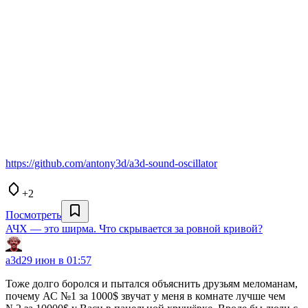
https://github.com/antony3d/a3d-sound-oscillator
+2
Посмотреть
АЧХ — это ширма. Что скрывается за ровной кривой?
a3d
29 июн в 01:57
Тоже долго боролся и пытался объяснить друзьям меломанам,
почему АС №1 за 1000$ звучат у меня в комнате лучше чем