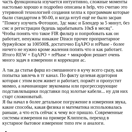
часть функционала изучается интуитивно, сложные моменты
настолько хорошо и подробно описаны в help, что считаю это
утерянной технологией создания хелпа к программам которые
были стандартом в 90-00, и когда ютуб ещё не было засран
"Помогу изучить Фотошоп, 3дс макс и Блендер за 5 минут, без
смс и регистрации будешь зарабатывать 10к$ в месяц".
Чтобы понять что такое FIR фильтр и попробовать как он
работает, ненужны никакие Diracи прочее проприетарное
буржуйское за 100500$, достаточно EqAPO и rePhase - более
ничего не нужно кроме жаления попять что и как работает.
Итого REW + EqAPO + rePhase + микрофон решает очень
много задач в измерении и коррекции ас.
А так да статья фарш из смешанного в кучу всего сразу, как
попытка завлечь в тг канал. По факту целевая аудитория
которая с этим всем живет и работает, поржёт и пропустит
мимио, а начинающие звукоманы или прогрессирующие
подставляльщики подставки под золотые кабели... ну для них
старт сложноватый.
Я бы начал в более детальное погружение в измерения звука,
какие способы, какая физика и математика использовалась
раньше, а что есть сейчас к чему все пришло. Современные
системы измерения на примере Клиппель, переход в
кустарное бытовое измерение типо rew и аналоги.