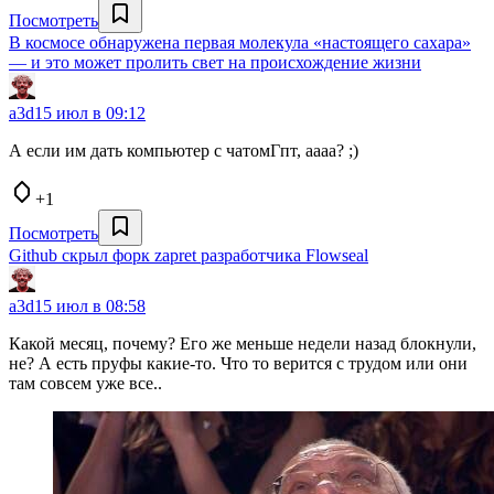
Посмотреть
В космосе обнаружена первая молекула «настоящего сахара»
— и это может пролить свет на происхождение жизни
a3d
15 июл в 09:12
А если им дать компьютер с чатомГпт, аааа? ;)
+1
Посмотреть
Github скрыл форк zapret разработчика Flowseal
a3d
15 июл в 08:58
Какой месяц, почему? Его же меньше недели назад блокнули,
не? А есть пруфы какие-то. Что то верится с трудом или они
там совсем уже все..