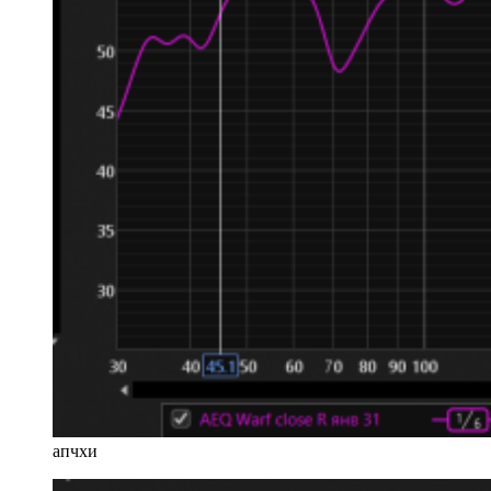
апчхи