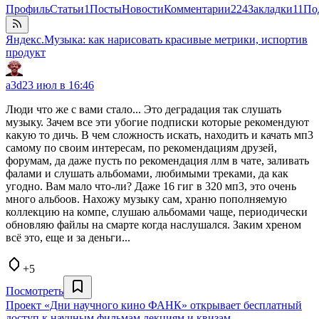
Профиль
Статьи
1
Посты
Новости
Комментарии
224
Закладки
11
По
Яндекс.Музыка: как нарисовать красивые метрики, испортив
продукт
a3d
23 июл в 16:46
Люди что же с вами стало... Это деградация так слушать
музыку. Зачем все эти убогие подписки которые рекомендуют
какую то дичь. В чем сложность искать, находить и качать мп3
самому по своим интересам, по рекомендациям друзей,
форумам, да даже пусть по рекомендация ллм в чате, заливать
фалами и слушать альбомами, любимыми треками, да как
угодно. Вам мало что-ли? Даже 16 гиг в 320 мп3, это очень
много альбоов. Нахожу музыку сам, храню пополняемую
коллекцию на компе, слушаю альбомами чаще, периодически
обновляю файлы на смарте когда наслушался. Заким хреном
всё это, еще и за деньги...
+5
Посмотреть
Проект «Дни научного кино ФАНК» открывает бесплатный
доступ к научным фильмам лекциям и квизам