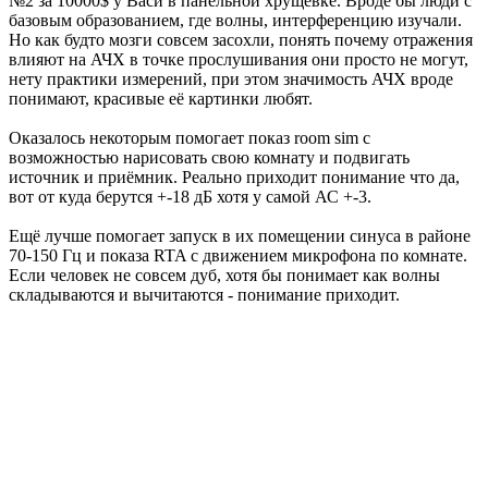
№2 за 10000$ у Васи в панельной хрущёвке. Вроде бы люди с
базовым образованием, где волны, интерференцию изучали.
Но как будто мозги совсем засохли, понять почему отражения
влияют на АЧХ в точке прослушивания они просто не могут,
нету практики измерений, при этом значимость АЧХ вроде
понимают, красивые её картинки любят.
Оказалось некоторым помогает показ room sim с
возможностью нарисовать свою комнату и подвигать
источник и приёмник. Реально приходит понимание что да,
вот от куда берутся +-18 дБ хотя у самой АС +-3.
Ещё лучше помогает запуск в их помещении синуса в районе
70-150 Гц и показа RTA с движением микрофона по комнате.
Если человек не совсем дуб, хотя бы понимает как волны
складываются и вычитаются - понимание приходит.