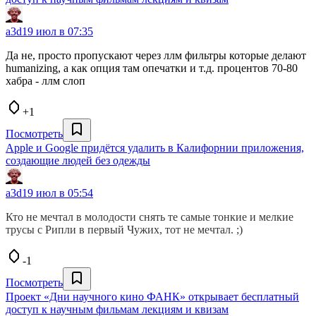
a3d
19 июл в 07:35
Да не, просто пропускают через ллм фильтры которые делают
humanizing, а как опция там опечатки и т.д. процентов 70-80
хабра - ллм слоп
+1
Посмотреть
Apple и Google придётся удалить в Калифорнии приложения,
создающие людей без одежды
a3d
19 июл в 05:54
Кто не мечтал в молодости снять те самые тонкие и мелкие
трусы с Рипли в первый Чужих, тот не мечтал. ;)
-1
Посмотреть
Проект «Дни научного кино ФАНК» открывает бесплатный
доступ к научным фильмам лекциям и квизам