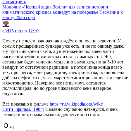
Посмотреть
Монолит «Чёрный ящик Земли» для записи истории
климатического кризиса возведут на побережье Тасмании к
концу 2026 года
a3d
15 июл в 12:10
Почему не ждём, как раз таки ждём и он очень вероятен. У
самых прошаренных бункера уже есть, и не по одному даже.
Ну пусть не конец света, а уничтожение большей части
населения земли и животных из-за взаимных атак ЯО,
остальные будут конечно медленно вымирать, но за 5-10 лет
вымрут, от остаточной радиации, а потом из-за конца всего
тех. прогресса, конец медицине, электричества, остановлена
добыча нефти, газа, угля, умрёт механизированное земледелие
и скотоводство. Наверное все не вымрут, останется
полмиллиарда, но до уровня железного века наверное
опустятся.
Всё показано в фильме
https://ru.wikipedia.org/wiki/
Нити_(фильм,_1984)
Недавно случайно наткнулся, очень
реалистично, и максимально депрессивно снято.
+1