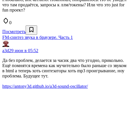
что там продаётся, запросы к ллм/токены? Или что это just for
fun проект?
0
Посмотреть
FM-синтез звука в браузере. Часть 1
a3d
29 июн в 05:52
Да без проблем, делается за часик два что угодно, прикольно.
Ещё помнятся времена как мучительно было раньше со звуком
в html а теперь хоть синтезаторы хоть mp3 проигрывание, ноу
проблема. Будущее тут.
https://antony3d.github.io/a3d-sound-oscillator/