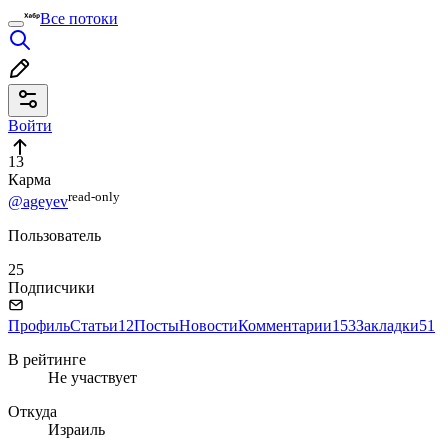
Все потоки
Войти
13
Карма
read⁠-⁠only
@ageyev
Пользователь
25
Подписчики
Профиль
Статьи
12
Посты
Новости
Комментарии
153
Закладки
51
В рейтинге
Не участвует
Откуда
Израиль