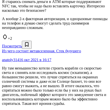
Я стараюсь снимать деньги в АТМ которые поддерживают
NFC так, чтобы не надо было вставлять карточку. Интересно
насколько это безопаснее?
А вообще 2-х факторная авторизация, и одноразовые пинкоды
на телефон я думаю смогут сделать труд скиммеров
неоправданно сложным.
+2
Посмотреть
Из чего состоит метавселенная. Стек будущего
anatoly314
16 окт 2021 в 16:17
Ну там меньшинство хотели строить корабли со скоростью
света и слинять или исследовать космос (эскапизм), а
большинство решили, что лучше спрятаться на окраинах
солнечной системы и даже если Солнце бахнет, то они все
равно смогут выжить, а не вышло. В итоге оказалось, что
спрятаться можно было только если бы у них на руках был
двигатель, побочный эффект которого это замедление света и
воспользовавшись которым можно было бы эффективно
спрятаться. Такая вот ирония судьбы.