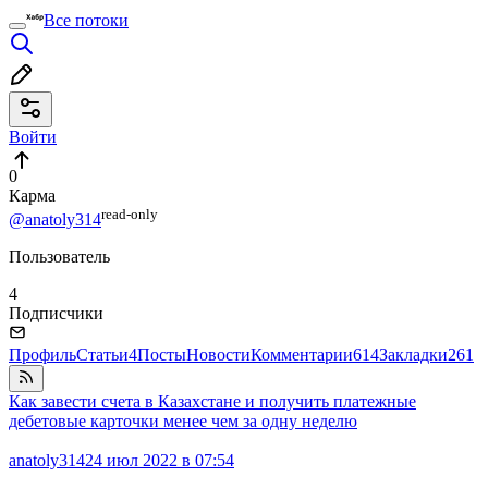
Все потоки
Войти
0
Карма
read⁠-⁠only
@anatoly314
Пользователь
4
Подписчики
Профиль
Статьи
4
Посты
Новости
Комментарии
614
Закладки
261
Как завести счета в Казахстане и получить платежные
дебетовые карточки менее чем за одну неделю
anatoly314
24 июл 2022 в 07:54