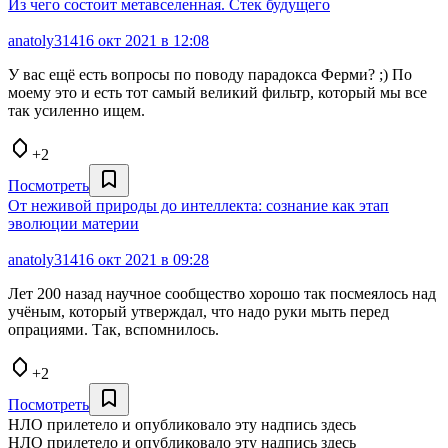
Из чего состоит метавселенная. Стек будущего
anatoly314
16 окт 2021 в 12:08
У вас ещё есть вопросы по поводу парадокса Ферми? ;) По
моему это и есть тот самый великий фильтр, который мы все
так усиленно ищем.
+2
Посмотреть
От неживой природы до интеллекта: сознание как этап
эволюции материи
anatoly314
16 окт 2021 в 09:28
Лет 200 назад научное сообщество хорошо так посмеялось над
учёным, который утверждал, что надо руки мыть перед
опрациями. Так, вспомнилось.
+2
Посмотреть
НЛО прилетело и опубликовало эту надпись здесь
НЛО прилетело и опубликовало эту надпись здесь