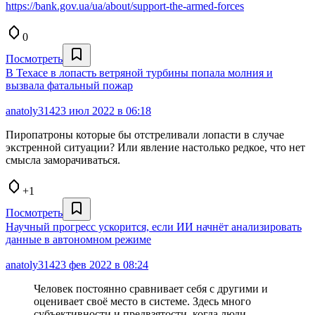
https://bank.gov.ua/ua/about/support-the-armed-forces
0
Посмотреть
В Техасе в лопасть ветряной турбины попала молния и
вызвала фатальный пожар
anatoly314
23 июл 2022 в 06:18
Пиропатроны которые бы отстреливали лопасти в случае
экстренной ситуации? Или явление настолько редкое, что нет
смысла заморачиваться.
+1
Посмотреть
Научный прогресс ускорится, если ИИ начнёт анализировать
данные в автономном режиме
anatoly314
23 фев 2022 в 08:24
Человек постоянно сравнивает себя с другими и
оценивает своё место в системе. Здесь много
субъективности и предвзятости, когда люди