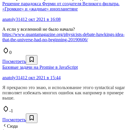
Решение парадокса Ферми от создателя Великого фильтра.
«Громкие» и «жадные» инопланетяне
anatoly314
12 окт 2021 в 16:08
А если у вселенной не было начала?
https://www.quantamagazine.org/physicists-debate-hawkings-idea-
that-the-universe-had-no-beginning-20190606/
0
Посмотреть
Базовые задачи на Promise в JavaScript
anatoly314
12 окт 2021 в 15:44
Я прекрасно это знаю, и использование этого syntactical sugar
позволяет избежать многих ошибок как например в примере
выше.
-1
Посмотреть
Сюда