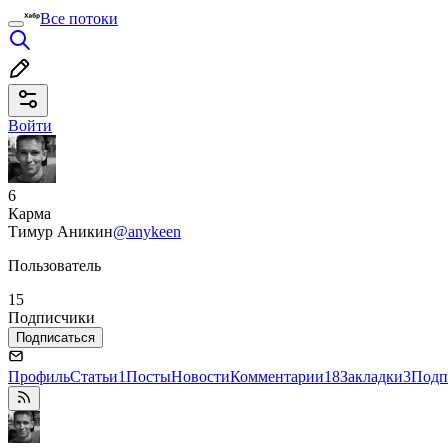
Все потоки
Войти
6
Карма
Тимур Аникин
@anykeen
Пользователь
15
Подписчики
Подписаться
Профиль
Статьи
1
Посты
Новости
Комментарии
18
Закладки
3
Подп