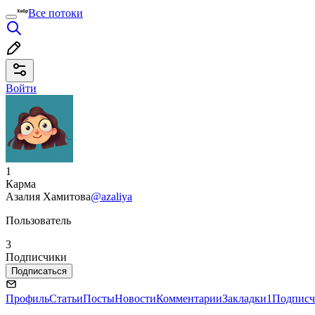
Все потоки
Войти
1
Карма
Азалия Хамитова
@azaliya
Пользователь
3
Подписчики
Подписаться
Профиль
Статьи
Посты
Новости
Комментарии
Закладки
1
Подписч