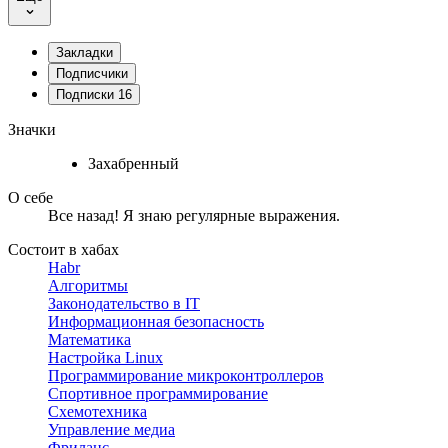
Закладки
Подписчики
Подписки
16
Значки
Захабренный
О себе
Все назад! Я знаю регулярные выражения.
Состоит в хабах
Habr
Алгоритмы
Законодательство в IT
Информационная безопасность
Математика
Настройка Linux
Программирование микроконтроллеров
Спортивное программирование
Схемотехника
Управление медиа
Фриланс