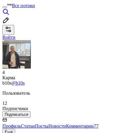
Все потоки
Войти
4
Карма
b10s
@b10s
Пользователь
12
Подписчики
Подписаться
Профиль
Статьи
Посты
Новости
Комментарии
77
Ещё