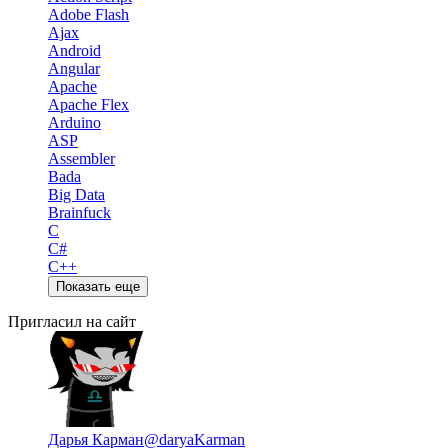
Adobe Flash
Ajax
Android
Angular
Apache
Apache Flex
Arduino
ASP
Assembler
Bada
Big Data
Brainfuck
C
C#
C++
Показать еще
Пригласил на сайт
Дарья Карман
@daryaKarman