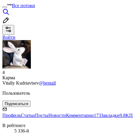
Все потоки
Войти
4
Карма
Vitally Kudriavtsev
@bentall
Пользователь
Подписаться
Профиль
Статьи
Посты
Новости
Комментарии
173
Закладки
9.8K
П
В рейтинге
5 336-й