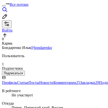
Все потоки
Войти
0
Карма
Бондаренко Илья
@bondarenko
Пользователь
1
Подписчики
Подписаться
Профиль
Статьи
Посты
Новости
Комментарии
25
Закладки
29
Подп
В рейтинге
Не участвует
Откуда
Пермь, Пермский край, Россия