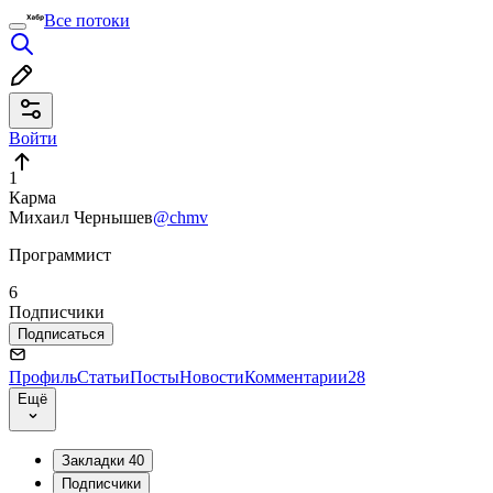
Все потоки
Войти
1
Карма
Михаил Чернышев
@chmv
Программист
6
Подписчики
Подписаться
Профиль
Статьи
Посты
Новости
Комментарии
28
Ещё
Закладки
40
Подписчики