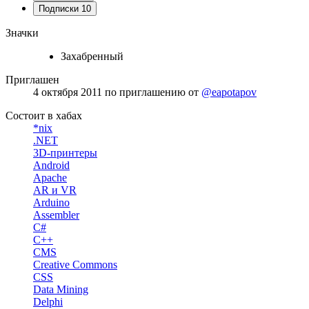
Подписки
10
Значки
Захабренный
Приглашен
4 октября 2011
по приглашению от
@eapotapov
Состоит в хабах
*nix
.NET
3D-принтеры
Android
Apache
AR и VR
Arduino
Assembler
C#
C++
CMS
Creative Commons
CSS
Data Mining
Delphi