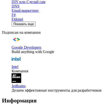
DIY или Сделай сам
DNS
Email-маркетинг
F#
Fidonet
Показать еще
Подписан на компании
Google Developers
Build anything with Google
Intel
Компания
JetBrains
Делаем эффективные инструменты для разработчиков
Информация