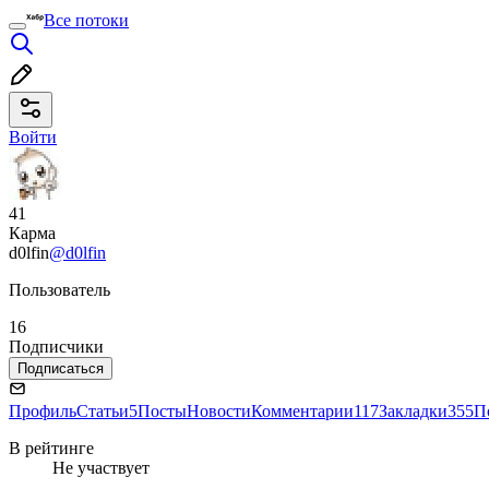
Все потоки
Войти
41
Карма
d0lfin
@d0lfin
Пользователь
16
Подписчики
Подписаться
Профиль
Статьи
5
Посты
Новости
Комментарии
117
Закладки
355
П
В рейтинге
Не участвует