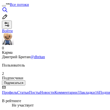
Все потоки
Войти
0
Карма
Дмитрий Британ
@dbritan
Пользователь
2
Подписчики
Подписаться
Профиль
Статьи
Посты
Новости
Комментарии
3
Закладки
16
Подпи
В рейтинге
Не участвует